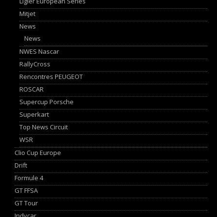
Ligier European Series
Mitjet
News
News
NWES Nascar
RallyCross
Rencontres PEUGEOT
ROSCAR
Supercup Porsche
Superkart
Top News Circuit
WSR
Clio Cup Europe
Drift
Formule 4
GT FFSA
GT Tour
Indycar