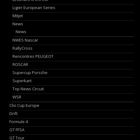
Ligier European Series
Mitjet
News
News
NWES Nascar
RallyCross
Rencontres PEUGEOT
ROSCAR
Supercup Porsche
Superkart
Top News Circuit
WSR
Clio Cup Europe
Drift
Formule 4
GT FFSA
GT Tour