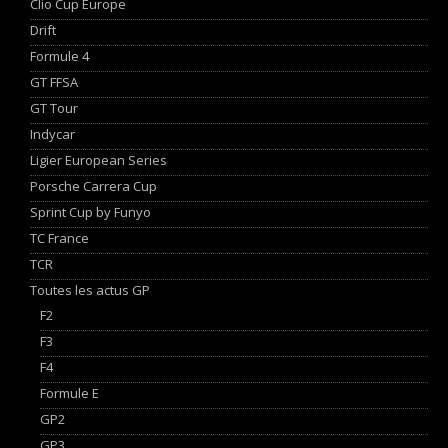
Clio Cup Europe
Drift
Formule 4
GT FFSA
GT Tour
Indycar
Ligier European Series
Porsche Carrera Cup
Sprint Cup by Funyo
TC France
TCR
Toutes les actus GP
F2
F3
F4
Formule E
GP2
GP3