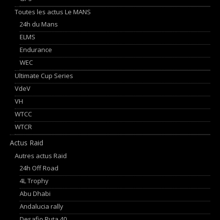
Toutes les actus Le MANS
24h du Mans
ELMS
Endurance
WEC
Ultimate Cup Series
VdeV
VH
WTCC
WTCR
Actus Raid
Autres actus Raid
24h Off Road
4L Trophy
Abu Dhabi
Andalucia rally
Desafio Ruta 40