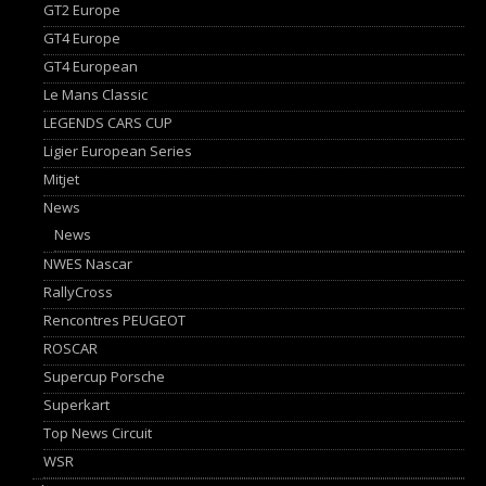
GT2 Europe
GT4 Europe
GT4 European
Le Mans Classic
LEGENDS CARS CUP
Ligier European Series
Mitjet
News
News
NWES Nascar
RallyCross
Rencontres PEUGEOT
ROSCAR
Supercup Porsche
Superkart
Top News Circuit
WSR