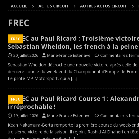
ACCUEIL
ACTUS CIRCUIT
AUTRES ACTUS CIRCUIT
Cours
EDITO CIRCUIT
[ 4 août 2026 ]
‘1-2-4-5-3 : 50 ans de moteurs Audi cinq
FREC
[ 4 août 2026 ]
Autocross et SprinCar : Aydie conclut un
FREC au Paul Ricard : Troisième victoir
FREC
[ 3 août 2026 ]
GT4 AKKODIS-ASP : Victoire et double po
Sebastian Wheldon, les french à la peine 
[ 4 août 2026 ]
Buggyra Organization and WINBO-DONGJI
20 juillet 2026
Marie-France Estenave
Commentaires ferm
Sebastian Wheldon décroche une nouvelle victoire après celle de
dernière course du week-end du Championnat d’Europe de Formule 
Le pilote MP Motorsport, qui a
[…]
FREC au Paul Ricard Course 1 : Alexan
FREC
irréprochable !
19 juillet 2026
Marie-France Estenave
Commentaires ferm
Kean Nakamura-Berta remporte la première course du week-end au
troisième victoire de la saison. Il rejoint Rashid Al Dhaheri en tê
de sa cinquième pole position
[…]