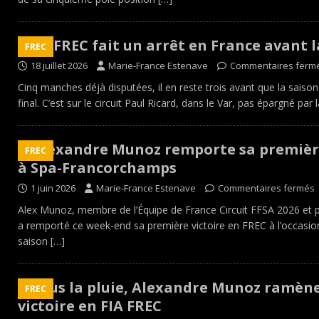
La FREC fait un arrêt en France avant l
FREC
18 juillet 2026
Marie-France Estenave
Commentaires ferm
Cinq manches déjà disputées, il en reste trois avant que la saiso
final. C’est sur le circuit Paul Ricard, dans le Var, pas épargné par
Alexandre Munoz remporte sa première
FREC
à Spa-Francorchamps
1 juin 2026
Marie-France Estenave
Commentaires fermés
Alex Munoz, membre de l’Équipe de France Circuit FFSA 2026 et pi
a remporté ce week-end sa première victoire en FREC à l’occasio
saison
[…]
Sous la pluie, Alexandre Munoz ramèn
FREC
victoire en FIA FREC