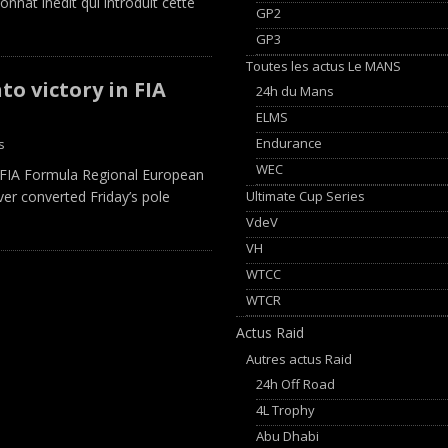
nat inédit qui introduit cette
GP2
GP3
Toutes les actus Le MANS
o victory in FIA
24h du Mans
ELMS
Endurance
s
WEC
 FIA Formula Regional European
Ultimate Cup Series
er converted Friday’s pole
VdeV
VH
WTCC
WTCR
Actus Raid
Autres actus Raid
24h Off Road
4L Trophy
Abu Dhabi