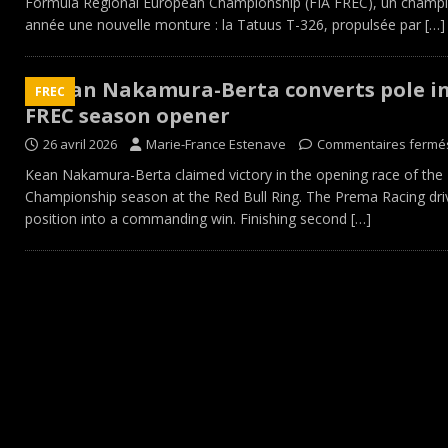
Formula Regional European Championship (FIA FREC), un champion
année une nouvelle monture : la Tatuus T-326, propulsée par
[…]
Kean Nakamura-Berta converts pole int
FREC
FREC season opener
26 avril 2026
Marie-France Estenave
Commentaires fermé
Kean Nakamura-Berta claimed victory in the opening race of the
Championship season at the Red Bull Ring. The Prema Racing driv
position into a commanding win. Finishing second
[…]