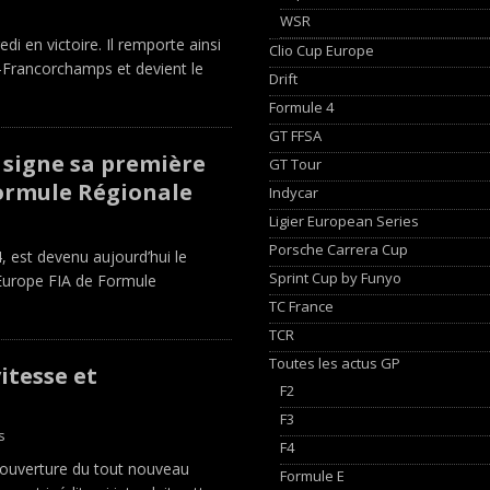
s
WSR
i en victoire. Il remporte ainsi
Clio Cup Europe
a-Francorchamps et devient le
Drift
Formule 4
GT FFSA
signe sa première
GT Tour
ormule Régionale
Indycar
Ligier European Series
s
Porsche Carrera Cup
 est devenu aujourd’hui le
Sprint Cup by Funyo
urope FIA ​​de Formule
TC France
TCR
Toutes les actus GP
itesse et
F2
F3
s
F4
’ouverture du tout nouveau
Formule E