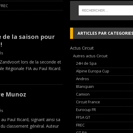
FREC
 cylindres’ Nouvelle exposition spéciale à l’Audi museum mobile
NEWS
 week-end d’exception !
NEWS
ARTICLES PAR CATEGORIE
e de la saison pour
dium dans la Nièvre !
FFSA GT
!
Actus Circuit
AN Automotive Technology sign strategic partnership
RALLYE-RAID
és
Autres actus Circuit
 Zandvoort lors de la seconde et
24H de Spa
Régionale FIA ​​au Paul Ricard.
Alpine Europa Cup
Andros
Blancpain
dre Munoz
Camion
Circuit France
Eurocup FR
és
FFSA GT
 Paul Ricard, signant ainsi sa
FREC
te du classement général. Auteur
GT FIA