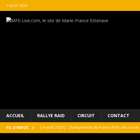
7 AOÛT 2026
ACCUEIL
RALLYE RAID
CIRCUIT
CONTACT
[ 4 août 2026 ]
Championnat de France FFSA des circuit 
FIL D'INFOS
[ 4 août 2026 ]
Paul Cauhaupé rejoint le cercle des va