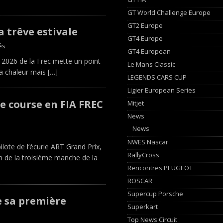
GT World Challenge Europe
GT2 Europe
a trêve estivale
GT4 Europe
és
GT4 European
n 2026 de la Frec mette un point
Le Mans Classic
 la chaleur mais
[…]
LEGENDS CARS CUP
Ligier European Series
 course en FIA FREC
Mitjet
News
News
NWES Nascar
lote de l’écurie ART Grand Prix,
RallyCross
n de la troisième manche de la
Rencontres PEUGEOT
ROSCAR
Supercup Porsche
e sa première
Superkart
Top News Circuit