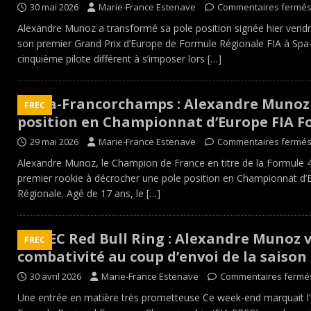
30 mai 2026
Marie-France Estenave
Commentaires fermé
Alexandre Munoz a transformé sa pole position signée hier vendred
son premier Grand Prix d’Europe de Formule Régionale FIA ​​à Sp
cinquième pilote différent à s’imposer lors
[…]
Spa-Francorchamps : Alexandre Munoz 
FREC
position en Championnat d’Europe FIA F
29 mai 2026
Marie-France Estenave
Commentaires fermé
Alexandre Munoz, le Champion de France en titre de la Formule 4,
premier rookie à décrocher une pole position en Championnat d’E
Régionale. Agé de 17 ans, le
[…]
FREC Red Bull Ring : Alexandre Munoz v
FREC
combativité au coup d’envoi de la saison
30 avril 2026
Marie-France Estenave
Commentaires fermé
Une entrée en matière très prometteuse Ce week-end marquait l