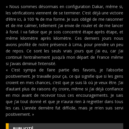
« Nous sommes désormais en configuration Dakar, même si,
les vérifications viennent de se terminer. C’est déjà une victoire
d’être ici, à 100 % de ma forme. Je suis obligé de me raisonner
et de me calmer, tellement j’ai envie de rouler et de me lancer
à fond. I va falloir que je sois concentré étape après étape, et
même kilomètre après kilomètre. Ces derniers jours nous
avons profité de notre présence à Lima, pour prendre un peu
de repos. Ce sont les seuls vrais jours que j’ai eu, car j’ai
continué l’entraînement jusqu’à mon départ de France même
si j’avais diminué l’intensité.
« C’est sympa de faire partie des favoris, je l’absorbe
positivement. Je travaille pour ça, ce qui signifie que si les gens
croient en mes chances, c’est que je suis là où je veux être. J’ai
d’autant plus de raisons d’y croire, même si j’ai déjà confiance
en moi avant de recevoir tous ces encouragements. Je sais
que j’ai tout donné et que je n’aurai rien à regretter dans tous
les cas. L’année dernière fut difficile, mais je m’en suis servi
positivement. »
PUBLICITÉ