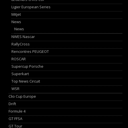
Ligier European Series
Mitjet
News
News
NWES Nascar
RallyCross
Rencontres PEUGEOT
ROSCAR
Supercup Porsche
Superkart
Top News Circuit
WSR
Clio Cup Europe
Drift
Formule 4
GT FFSA
GT Tour