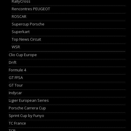
RallyCross
Rencontres PEUGEOT
ROSCAR
Supercup Porsche
Superkart
Top News Circuit
WSR
Clio Cup Europe
Drift
Formule 4
GT FFSA
GT Tour
Indycar
Ligier European Series
Porsche Carrera Cup
Sprint Cup by Funyo
TC France
TCR