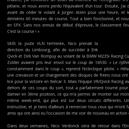
pitlane, et nous avons perdu l’équivalent d’un tour. Ensuite, j’ai
avant de céder le volant à Jürgen Alzen pour une heure, et le
dernières 60 minutes de course. Tout a bien fonctionné, et no
en SPX. Sans nos ennuis de début d’épreuve, le classement fina
C’est la course ! »
Sitôt la joute VLN terminée, Nico prenait la
direction du Limbourg, afin de succéder à Erik
Qvick et Dirk Van Rompuy au volant de la BMW M235i Racing Cup
Zolder avaient pris leur envol sur le coup de 16h30. « Le ryt
constamment dans le coup », reprend l’éclectique pilote. « Hélas,
une crevaison et un changement des disques de freins nous on
lice pour la victoire en Belcar 3. Mais l’équipe VR/Qvick Racing 
dehors de ces coups du sort, tout a parfaitement tourné pour
damier en 3ème position, ce qui m’a permis de monter sur mo
même week-end, qui plus est sur deux circuits différents. Un
instructive, et je tiens d’ailleurs à remercier tous ceux qui m’ont
amis qui ont ainsi eu l’occasion de me voir de nouveau en action 
Dans deux semaines, Nico Verdonck sera de retour dans l’Enf