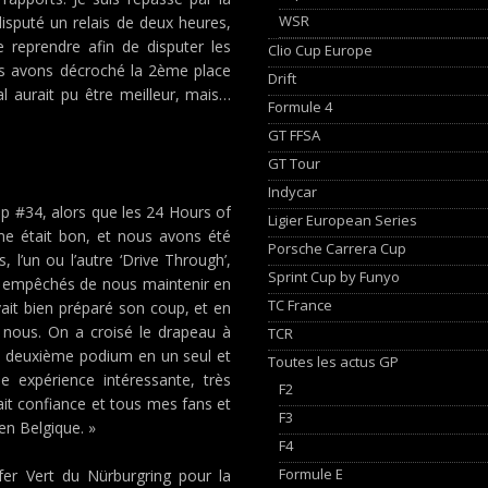
WSR
 disputé un relais de deux heures,
 reprendre afin de disputer les
Clio Cup Europe
us avons décroché la 2ème place
Drift
l aurait pu être meilleur, mais…
Formule 4
GT FFSA
GT Tour
Indycar
 #34, alors que les 24 Hours of
Ligier European Series
hme était bon, et nous avons été
Porsche Carrera Cup
 l’un ou l’autre ‘Drive Through’,
Sprint Cup by Funyo
t empêchés de nous maintenir en
TC France
avait bien préparé son coup, et en
 nous. On a croisé le drapeau à
TCR
n deuxième podium en un seul et
Toutes les actus GP
e expérience intéressante, très
F2
 fait confiance et tous mes fans et
F3
en Belgique. »
F4
Formule E
er Vert du Nürburgring pour la