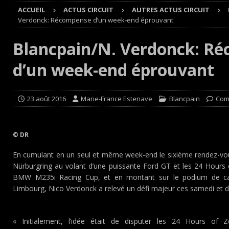
ACCUEIL
ACTUS CIRCUIT
AUTRES ACTUS CIRCUIT
Cours
EDITO CIRCUIT
Verdonck: Récompense d’un week-end éprouvant
[ 4 août 2026 ]
‘1-2-4-5-3 : 50 ans de moteurs Audi cinq
Blancpain/N. Verdonck: R
[ 4 août 2026 ]
Autocross et SprinCar : Aydie conclut un
d’un week-end éprouvant
[ 3 août 2026 ]
GT4 AKKODIS-ASP : Victoire et double po
[ 4 août 2026 ]
Buggyra Organization and WINBO-DONGJI
23 août 2016
Marie-France Estenave
Blancpain
Com
© DR
En cumulant en un seul et même week-end le sixième rendez-vous
Nürburgring au volant d’une puissante Ford GT et les 24 Hour
BMW M235i Racing Cup, et en montant sur le podium de caté
Limbourg, Nico Verdonck a relevé un défi majeur ces samedi et 
« Initialement, l’idée était de disputer les 24 Hours of Z