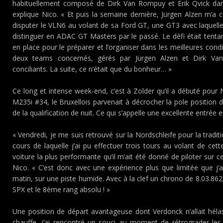
habituellement composé de Dirk Van Rompuy et Erik Qvick d
explique Nico. « Et puis la semaine dernière, Jürgen Alzen m’a
disputer le VLN6 au volant de sa Ford GT, une GT3 avec laquelle
distinguer en ADAC GT Masters par le passé. Le défi était tentan
en place pour le préparer et l’organiser dans les meilleures cond
deux teams concernés, gérés par Jürgen Alzen et Dirk Van
conciliants. La suite, ce n’était que du bonheur… »
Ce long et intense week-end, c’est à Zolder qu’il a débuté pour 
M235i #34, le Bruxellois parvenait à décrocher la pole position d
de la qualification de nuit. Ce qui s’appelle une excellente entrée 
« Vendredi, je me suis retrouvé sur la Nordschleife pour la traditi
cours de laquelle j’ai pu effectuer trois tours au volant de c
voiture la plus performante qu’il m’ait été donné de piloter sur ce
Nico. « C’est donc avec une expérience plus que limitée que j’a
matin, sur une piste humide. Avec à la clef un chrono de 8.03.862
SPX et le 8ème rang absolu ! »
Une position de départ avantageuse dont Verdonck n’allait héla
chauffe, j’ai rencontré un souci au moment de rétrograder les 