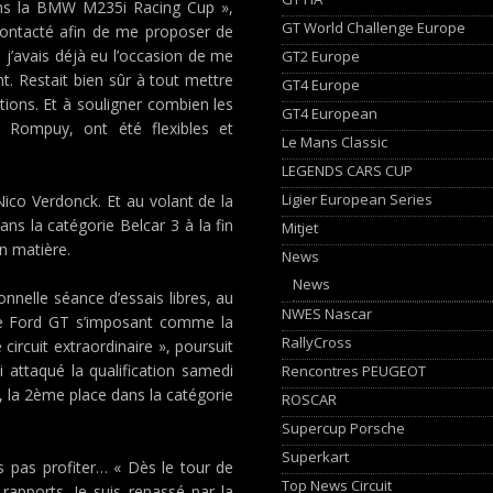
ans la BMW M235i Racing Cup »,
GT World Challenge Europe
 contacté afin de me proposer de
 j’avais déjà eu l’occasion de me
GT2 Europe
t. Restait bien sûr à tout mettre
GT4 Europe
itions. Et à souligner combien les
GT4 European
 Rompuy, ont été flexibles et
Le Mans Classic
LEGENDS CARS CUP
Ligier European Series
Nico Verdonck. Et au volant de la
ans la catégorie Belcar 3 à la fin
Mitjet
en matière.
News
News
onnelle séance d’essais libres, au
NWES Nascar
ette Ford GT s’imposant comme la
RallyCross
 circuit extraordinaire », poursuit
i attaqué la qualification samedi
Rencontres PEUGEOT
, la 2ème place dans la catégorie
ROSCAR
Supercup Porsche
Superkart
s pas profiter… « Dès le tour de
Top News Circuit
rapports. Je suis repassé par la