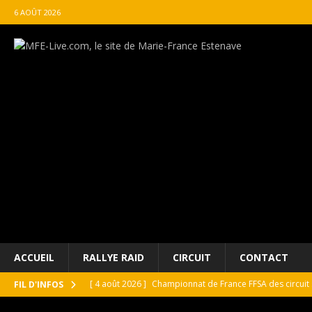
6 AOÛT 2026
ACCUEIL
RALLYE RAID
CIRCUIT
CONTACT
[ 4 août 2026 ]
Championnat de France FFSA des circuit 
FIL D'INFOS
[ 4 août 2026 ]
Paul Cauhaupé rejoint le cercle des va