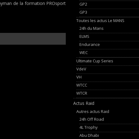
Cayman de la formation PROsport
GP2
GP3
Toutes les actus Le MANS
24h du Mans
ELMS
Endurance
WEC
Ultimate Cup Series
VdeV
VH
WTCC
WTCR
Actus Raid
Autres actus Raid
24h Off Road
4L Trophy
Abu Dhabi