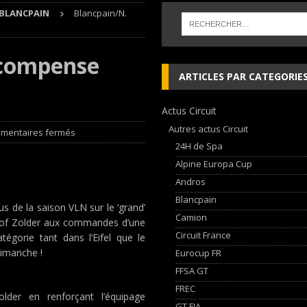
BLANCPAIN
Blancpain/N.
 cylindres’ Nouvelle exposition spéciale à l’Audi museum mobile
NEWS
écompense
 week-end d’exception !
NEWS
ARTICLES PAR CATEGORIE
dium dans la Nièvre !
FFSA GT
Actus Circuit
AN Automotive Technology sign strategic partnership
RALLYE-RAID
Autres actus Circuit
mentaires fermés
24H de Spa
Alpine Europa Cup
Andros
Blancpain
 de la saison VLN sur le ‘grand’
Camion
s of Zolder aux commandes d’une
Circuit France
gorie tant dans l’Eifel que le
dimanche !
Eurocup FR
FFSA GT
FREC
older en renforçant l’équipage
GT FIA