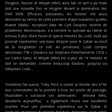
Peugeot, Nasser Al Attiyah (Mini) aura fait ce qu’il a pu mais
doit une nouvelle fois se résigner devant la domination des
DKR 2008. Efficaces, puissantes, les ‘lionnes’ ont aussi
démontré au terme de cette première étape marathon qu’elles
étaient fiables, exception faite de Cyril Despres. Victime de
problèmes électroniques, il a terminé la spéciale au ralenti et
échoue à plus d’une heure et quinze minutes de Loeb. Voilà qui
pourrait représenter une lueur d’espoir pour le Qatari au bord
de la résignation ce soir. Au provisoire, Loeb compte
désormais 7’48 » d’avance sur Stéphane Peterhansel et 13’26 »
sur Carlos Sainz. Al Attiyah (Mini) est à plus de 14 minutes et
doit se demander, comme beaucoup d’autres, jusqu’où ira
Sébastien Loeb…
Troisième l’an passé, Toby Price a sonné la révolte des KTM.
Aux commandes de la journée à tous les points de passage,
l’Australien a surclassé ses adversaires. Antoine Méo,
deuxième aujourd’hui, a également réussi une excellente
journée. Pour une première expérience sur le Dakar, le
quintuple champion du monde d’enduro, démontre jours après