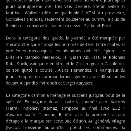
jours qu’il apprend vite, très vite. Derrière, Stefan Svitko et
Matthias Walkner offre un quadruplé à KTM. Au provisoire,
Goncalves (Honda), seulement douzième aujourd’hui à plus de
8 minutes, conserve le leadership devant Svitko et Price.
Dans la catégorie des quads, la journée a été marquée par
l’hécatombe qui a frappé les hommes de tête. Entre chutes et
problèmes mécaniques les abandons ont été légion. Le
Brésilien Marcelo Medeiros, le Qatari Abu-Issa, le Polonais
Rafal Sonik, vainqueur en titre, et le Chilien Ignacio Casale ont
ce soir quitté la course . Alexis Hernandez, le vainqueur du
jour, s’empare du commandement général pour 48 secondes
devant Alejandro Patronelli et Sergei Karyakin.
La catégorie camion a ménagé le suspens jusqu’au bout de la
spéciale. En bagarre durant toute la journée avec Kolomy
(Tatra), Nikolaev (Kamaz) s’impose au final avec 2’32 »
d’avance sur le Tchèque. Il offre ainsi la première victoire
d’étape à la marque sur cette 38e édition. Au général, Villagra
(Iveco), troisième aujourd’hui, prend les commandes du