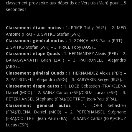
classement provisoire aux dépends de Versluis (Man) pour…..5
secondes !
Classement étape motos :
1. PRICE Toby (AUS) – 2. MEO
Antoine (FRA) – 3. SVITKO Stefan (SVK)…
Classement général motos :
1. GONÇALVES Paulo (PRT) –
2. SVITKO Stefan (SVK) – 3. PRICE Toby (AUS)…
Classement étape Quads :
1. HERNANDEZ Alexis (PER) – 2.
BARAGWANATH Brian (ZAF) – 3. PATRONELLI Alejandro
(ARG)…
Classement général Quads :
1. HERNANDEZ Alexis (PER) –
2. PATRONELLI Alejandro (ARG) – 3. KARYAKIN Sergei (RUS)…
Classement étape autos :
1. LOEB Sébastien (FRA)/ELENA
Daniel (MCO) – 2. SAINZ Carlos (ESP)/CRUZ Lucas (ESP) – 3.
PETERHANSEL Stéphane (FRA)/COTTRET Jean-Paul (FRA)…
Classement général autos :
1. LOEB Sébastien
(FRA)/ELENA Daniel (MCO) – 2. PETERHANSEL Stéphane
(FRA)/COTTRET Jean-Paul (FRA) – 3. SAINZ Carlos (ESP)/CRUZ
Lucas (ESP)…