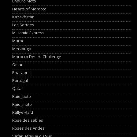
Enduro Moto
Hearts of Morocco
Kazakhstan
Los Sertoes
M'Hamid Express
Maroc
Merzouga
Morocco Desert Challenge
Oman
Pharaons
Portugal
Qatar
Raid_auto
Raid_moto
Rallye-Raid
Rose des sables
Roses des Andes
Safari Afrique du Sud