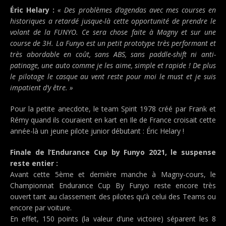
Éric Helary :
« Des problèmes d’agendas avec mes courses en
historiques a retardé jusque-là cette opportunité de prendre le
volant de la FUNYO. Ce sera chose faite à Magny et sur une
course de 3H. La Funyo est un petit prototype très performant et
très abordable en coût, sans ABS, sans paddle-shift ni anti-
patinage, une auto comme je les aime, simple et rapide ! De plus
le pilotage le casque au vent reste pour moi le must et je suis
impatient d’y être. »
Pour la petite anecdote, le team Spirit 1978 créé par Frank et
Rémy quand ils couraient en kart en Ile de France croisait cette
année-là un jeune pilote junior débutant : Éric Helary !
Finale de l’Endurance Cup by Funyo 2021, le suspense
reste entier :
Avant cette 5ème et dernière manche à Magny-cours, le
Championnat Endurance Cup By Funyo reste encore très
ouvert tant au classement des pilotes qu’à celui des Teams ou
encore par voiture.
En effet, 150 points (la valeur d’une victoire) séparent les 8