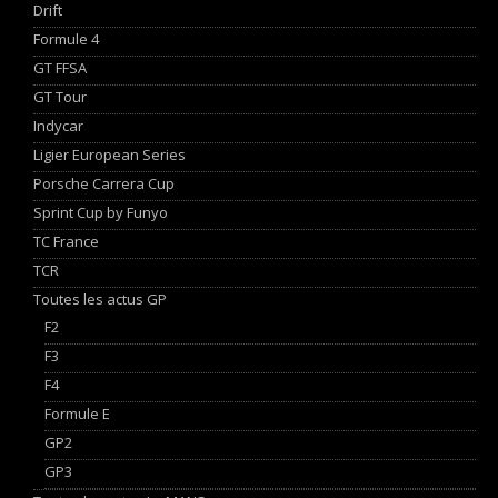
Drift
Formule 4
GT FFSA
GT Tour
Indycar
Ligier European Series
Porsche Carrera Cup
Sprint Cup by Funyo
TC France
TCR
Toutes les actus GP
F2
F3
F4
Formule E
GP2
GP3