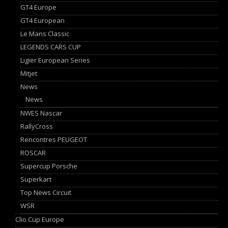
GT4 Europe
GT4 European
Le Mans Classic
LEGENDS CARS CUP
Ligier European Series
Mitjet
News
News
NWES Nascar
RallyCross
Rencontres PEUGEOT
ROSCAR
Supercup Porsche
Superkart
Top News Circuit
WSR
Clio Cup Europe