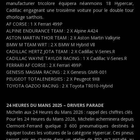
manufacturier tricolore équipera néanmoins 18 Hypercar,
Cadillac engageant une troisième voiture pour le double tour
d’horloge sarthois.
AF CORSE : 1 X Ferrari 499P
ALPINE ENDURANCE TEAM : 2 X Alpine A424
ASTON MARTIN THOR TEAM : 2 X Aston Martin Valkyrie
BMW M TEAM WRT : 2 X BMW M Hybrid V8
CADILLAC HERTZ JOTA TEAM : 2 X Cadillac V-Series.R
CADILLAC WAYNE TAYLOR RACING : 1 X Cadillac V-Series.R
FERRARI AF CORSE : 2 X Ferrari 499P
GENESIS MAGMA RACING : 2 X Genesis GMR-001
PEUGEOT TOTALENERGIES : 2 X Peugeot 9X8
TOYOTA GAZOO RACING : 2 X Toyota TR010-Hybrid
24 HEURES DU MANS 2025 – DRIVERS PARADE
Michelin aux 24 Heures du Mans 2026 : rappel des chiffres clés
Pour les 24 Heures du Mans 2026, Michelin acheminera depuis
Clermont-Ferrand quelque 3 600 pneumatiques destinés à
équiper toutes les voitures de la catégorie Hypercar. Ces pneus
seront pris en charge dans un atelier de 850 m2 installé au