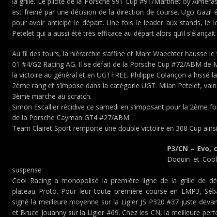
la grille. Le pilote de la Porsche 991 Cup #91/Martinet by Alméra
est freiné par une décision de la direction de course. Ugo Gazil 
pour avoir anticipé le départ. Une fois le leader aux stands, le 
Petelet qui a aussi été très efficace au départ alors qu’il s’élança
Au fil des tours, la hiérarchie s’affine et Marc Waechter hausse le
01 #4/G2 Racing AG. Il se défait de la Porsche Cup #72/ABM de Mi
la victoire au général et en UGTFREE. Philippe Colançon a hissé 
2ème rang et s’impose dans la catégorie UGT. Milan Petelet, vai
3ème marche au scratch.
Simon Escallier récidive ce samedi en s’imposant pour la 2ème f
de la Porsche Cayman GT4 #27/ABM.
Team Clairet Sport remporte une double victoire en 308 Cup ains
P3/CN – Evo, 
Doquin et Cool
suspense
Cool Racing a monopolisé la première ligne de la grille de d
plateau Proto. Pour leur toute première course en LMP3, Séb
signé la meilleure moyenne sur la Ligier JS P320 #37 juste deva
et Bruce Jouanny sur la Ligier #69. Chez les CN, la meilleure per