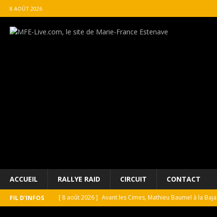
8 AOÛT 2026
ACCUEIL
RALLYE RAID
CIRCUIT
CONTACT
[ 8 août 2026 ]
Avant les Cimes, Mathieu Baumel à la Baj
FIL D'INFOS
[ 8 août 2026 ]
Morocco Desert Challenge : Road-book ré