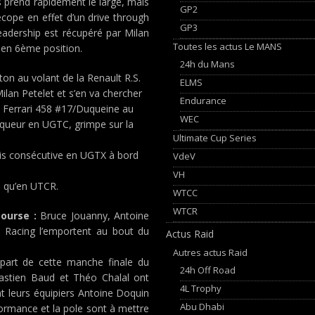
s prend rapidement le large, mais
GP2
écope en effet d’un drive through
GP3
leadership est récupéré par Milan
Toutes les actus Le MANS
it en 6ème position.
24h du Mans
 ton au volant de la Renault R.S.
ELMS
lan Petelet et s’en va chercher
Endurance
la Ferrari 458 #17/Duqueine au
WEC
nqueur en UGTC, grimpe sur la
Ultimate Cup Series
ois consécutive en UGTX à bord
VdeV
VH
i qu’en UTCR.
WTCC
WTCR
course :
Bruce Jouanny, Antoine
 Racing l’emportent au bout du
Actus Raid
Autres actus Raid
épart de cette manche finale du
24h Off Road
astien Baud et Théo Chalal ont
4L Trophy
nt leurs équipiers Antoine Doquin
Abu Dhabi
formance et la pole sont à mettre