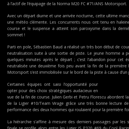
à l’actif de l’équipage de la Norma M20 FC #71/ANS Motorsport.
Avec un départ diurne et une arrivée nocturne, cette ultime ma
une météo clémente. Les concurrents nous ont tenu en halein
course et le suspense a atteint son paroxysme dans la derni
sommet !
Parti en pole, Sébastien Baud a réalisé un très bon début de co
neutralisation suite à une sortie de piste. Le jeune homme a pe
quelques minutes après le départ ; c’est l’abandon pour cet é
neutralisée une deuxième fois peu avant la fin de la première
Motorsport s’est immobilisée sur le bord de la piste à cause d’un
Certaines équipes ont saisi l’opportunité pour
opter pour des choix stratégiques audacieux en
vue de la fin de course. Julien Gerbi et Petru Florescu abordent l
de la Ligier #10/Team Virage grâce une très bonne lecture d
performance des deux hommes qui roulaient pour la première fo
La hiérarchie s’affine à mesure des derniers passages par les s
finale se profile alors entre les Ligier JS P320 #69 du Cool Ra