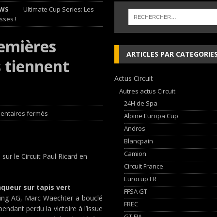
WS
Ultimate Cup Series: Les
lieu à Dijon du 23 au 25 Avril avec HVM Racing
EDITO CIRCUIT
sses !
e and Ferrari vie for international glory
GT WORLD CHALLENGE
remières
ARTICLES PAR CATEGORIE
 tiennent
 les Cimes sur de bons rails !
EDITO RAID
Actus Circuit
di Nuvolari en 405 jours
NEWS
Autres actus Circuit
24H de Spa
ntaires fermés
Alpine Europa Cup
Andros
Blancpain
Camion
sur le Circuit Paul Ricard en
Circuit France
Eurocup FR
nqueur sur tapis vert
FFSA GT
acing AG, Marc Waechter a bouclé
FREC
endant perdu la victoire à l’issue
GT FIA