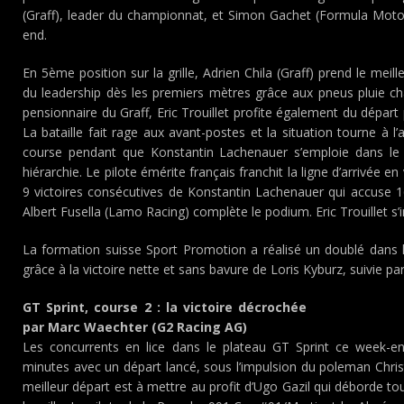
(Graff), leader du championnat, et Simon Gachet (Formula Motor
end.
En 5ème position sur la grille, Adrien Chila (Graff) prend le meill
du leadership dès les premiers mètres grâce aux pneus pluie c
pensionnaire du Graff, Eric Trouillet profite également du départ
La bataille fait rage aux avant-postes et la situation tourne à
course pendant que Konstantin Lachenauer s’emploie dans le
hiérarchie. Le pilote émérite français franchit la ligne d’arrivée en
9 victoires consécutives de Konstantin Lachenauer qui accuse 16 
Albert Fusella (Lamo Racing) complète le podium. Eric Trouillet 
La formation suisse Sport Promotion a réalisé un doublé dans 
grâce à la victoire nette et sans bavure de Loris Kyburz, suivie p
GT Sprint, course 2 : la victoire décrochée
par Marc Waechter (G2 Racing AG)
Les concurrents en lice dans le plateau GT Sprint ce week-e
minutes avec un départ lancé, sous l’impulsion du poleman Chri
meilleur départ est à mettre au profit d’Ugo Gazil qui déborde tou