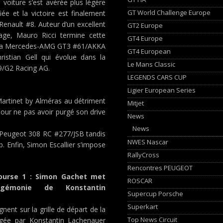
a voiture s’est avérée plus légère
GT World Challenge Europe
ée et la victoire est finalement
Renault #8. Auteur d’un excellent
GT2 Europe
age, Mauro Ricci termine cette
GT4 Europe
e la Mercedes-AMG GT3 #61/AKKA
GT4 European
istian Gell qui évolue dans la
Le Mans Classic
29/G2 Racing AG.
LEGENDS CARS CUP
Ligier European Series
Martinet by Alméras au détriment
Mitjet
our ne pas avoir purgé son drive
News
News
 Peugeot 308 RC #277/JSB tandis
NWES Nascar
 Enfin, Simon Escallier s’impose
RallyCross
Rencontres PEUGEOT
ourse 1 : Simon Gachet met
ROSCAR
gémonie de Konstantin
Supercup Porsche
Superkart
nent sur la grille de départ de la
Top News Circuit
agée par Konstantin Lachenauer