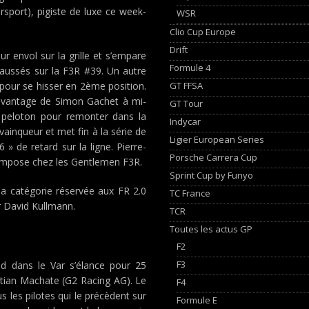
sport), pigiste de luxe ce week-
WSR
Clio Cup Europe
Drift
eur envol sur la grille et s’empare
Formule 4
haussés sur la F3R #39. Un autre
GT FFSA
 pour se hisser en 2ème position.
 l’avantage de Simon Gachet à mi-
GT Tour
 peloton pour remonter dans la
Indycar
 vainqueur et met fin à la série de
Ligier European Series
» de retard sur la ligne. Pierre-
Porsche Carrera Cup
s’impose chez les Gentlemen F3R.
Sprint Cup by Funyo
la catégorie réservée aux FR 2.0
TC France
ar David Kullmann.
TCR
Toutes les actus GP
F2
F3
nd dans le Var s’élance pour 25
stian Machate (G2 Racing AG). Le
F4
s les pilotes qui le précèdent sur
Formule E