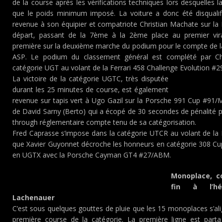
de la course après les vérifications techniques lors desquelles l
que le poids minimum imposé. La voiture a donc été disqualifi
revenue à son équipier et compatriote Christian Machate sur la 
départ, passant de la 7ème à la 2ème place au premier vir
première sur la deuxième marche du podium pour le compte d
ASP. Le podium du classement général est complété par Chr
catégorie UGT au volant de la Ferrari 458 Challenge Evolution #
La victoire de la catégorie UGTC, très disputée
durant les 25 minutes de course, est également
revenue sur tapis vert à Ugo Gazil sur la Porsche 991 Cup #91/
de David Sarny (Berto) qui a écopé de 30 secondes de pénalité p
through réglementaire compte tenu de sa catégorisation.
Fred Caprasse s’impose dans la catégorie UTCR au volant de la
que Xavier Guyonnet décroche les honneurs en catégorie 308 Cup.
en UGTX avec la Porsche Cayman GT4 #27/ABM.
Monoplace, c
fin à l’hé
Lachenauer
C’est sous quelques gouttes de pluie que les 15 monoplaces s’alig
première course de la catégorie. La première ligne est part