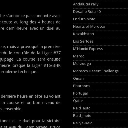
Andalucia rally
Desafio Ruta 40
nche s’annonce passionnante avec
Enduro Moto
e toute au long des 4 heures de
Hearts of Morocco
ère demi-heure avec un duel au
Kazakhstan
Los Sertoes
urse, mais a provoqué la première
M'Hamid Express
rdu le contrôle de la Ligier #37
Maroc
quipage. La course sera ensuite
Merzouga
 heure lorsque la Ligier #16/BHK
Morocco Desert Challenge
 problème technique.
Oman
Pharaons
Portugal
a dernière heure en tête au volant
Qatar
e la course et un bon niveau de
Raid_auto
is ensemble.
Raid_moto
tands et le duel pour la victoire
Rallye-Raid
cing et #88 du Team Virage. Bruce