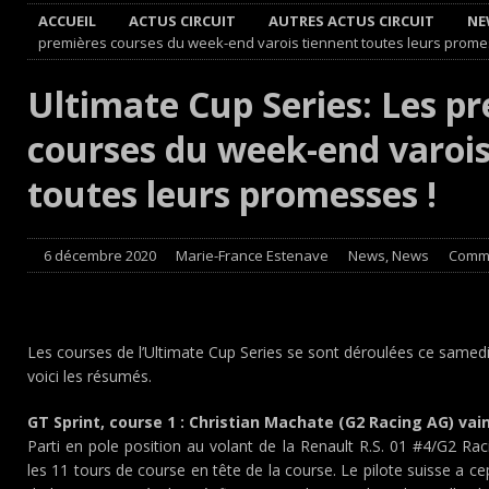
ACCUEIL
ACTUS CIRCUIT
AUTRES ACTUS CIRCUIT
NE
[ 8 août 2026 ]
Grand Prix de France Historique : Il aura 
premières courses du week-end varois tiennent toutes leurs prome
[ 8 août 2026 ]
GT World Challenge : Mercedes-AMG, Porsch
Ultimate Cup Series: Les p
EUROPE
courses du week-end varois
[ 7 août 2026 ]
De l’annulation du rallye TT Orthez-Béarn,
[ 7 août 2026 ]
De la première esquisse à la réalité : l’Au
toutes leurs promesses !
6 décembre 2020
Marie-France Estenave
News
,
News
Comme
Les courses de l’Ultimate Cup Series se sont déroulées ce samedi 
voici les résumés.
GT Sprint, course 1 : Christian Machate (G2 Racing AG) vai
Parti en pole position au volant de la Renault R.S. 01 #4/G2 R
les 11 tours de course en tête de la course. Le pilote suisse a cep