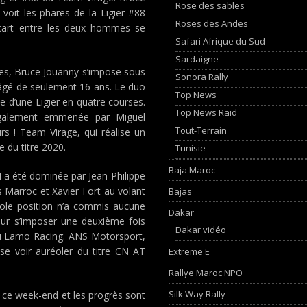
Rose des sables
voit les phares de la Ligier #88
Roses des Andes
’écart entre les deux hommes se
Safari Afrique du Sud
Sardaigne
ies, Bruce Jouanny s’impose sous
Sonora Rally
 âgé de seulement 16 ans. Le duo
Top News
me d’une Ligier en quatre courses.
Top News Raid
, également emmenée par Miguel
Tout-Terrain
s ! Team Virage, qui réalise un
 du titre 2020.
Tunisie
Baja Maroc
 a été dominée par Jean-Philippe
s Marroc et Xavier Fort au volant
Bajas
ole position n’a commis aucune
Dakar
pour s’imposer une deuxième fois
Dakar vidéo
du Lamo Racing. ANS Motorsport,
se voir auréoler du titre CN AT
Extreme E
Rallye Maroc NPO
Silk Way Rally
 ce week-end et les progrès sont