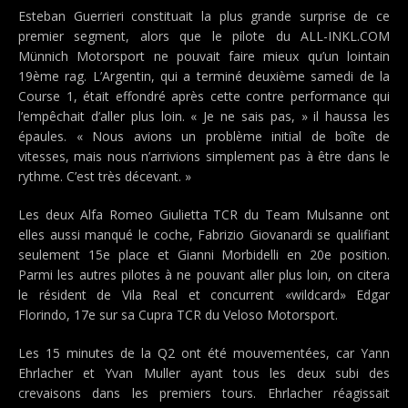
Esteban Guerrieri constituait la plus grande surprise de ce
premier segment, alors que le pilote du ALL-INKL.COM
Münnich Motorsport ne pouvait faire mieux qu’un lointain
19ème rag. L’Argentin, qui a terminé deuxième samedi de la
Course 1, était effondré après cette contre performance qui
l’empêchait d’aller plus loin. « Je ne sais pas, » il haussa les
épaules. « Nous avions un problème initial de boîte de
vitesses, mais nous n’arrivions simplement pas à être dans le
rythme. C’est très décevant. »
Les deux Alfa Romeo Giulietta TCR du Team Mulsanne ont
elles aussi manqué le coche, Fabrizio Giovanardi se qualifiant
seulement 15e place et Gianni Morbidelli en 20e position.
Parmi les autres pilotes à ne pouvant aller plus loin, on citera
le résident de Vila Real et concurrent «wildcard» Edgar
Florindo, 17e sur sa Cupra TCR du Veloso Motorsport.
Les 15 minutes de la Q2 ont été mouvementées, car Yann
Ehrlacher et Yvan Muller ayant tous les deux subi des
crevaisons dans les premiers tours. Ehrlacher réagissait