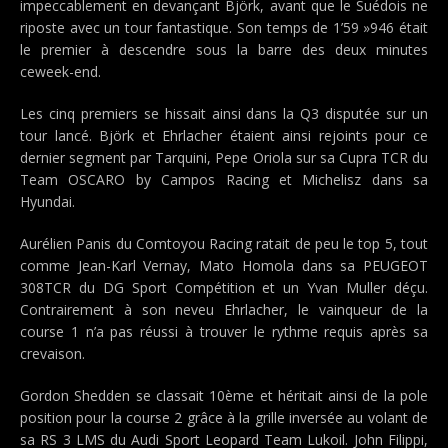
impeccablement en devançant Björk, avant que le Suédois ne
riposte avec un tour fantastique. Son temps de 1’59 »946 était
le premier à descendre sous la barre des deux minutes
ceweek-end.
Les cinq premiers se hissait ainsi dans la Q3 disputée sur un
tour lancé. Björk et Ehrlacher étaient ainsi rejoints pour ce
dernier segment par Tarquini, Pepe Oriola sur sa Cupra TCR du
Team OSCARO by Campos Racing et Michelisz dans sa
Hyundai.
Aurélien Panis du Comtoyou Racing ratait de peu le top 5, tout
comme Jean-Karl Vernay, Mato Homola dans sa PEUGEOT
308TCR du DG Sport Compétition et un Yvan Muller déçu.
Contrairement à son neveu Ehrlacher, le vainqueur de la
course 1 n’a pas réussi à trouver le rythme requis après sa
crevaison.
Gordon Shedden se classait 10ème et héritait ainsi de la pole
position pour la course 2 grâce à la grille inversée au volant de
sa RS 3 LMS du Audi Sport Leopard Team Lukoil. John Filippi,