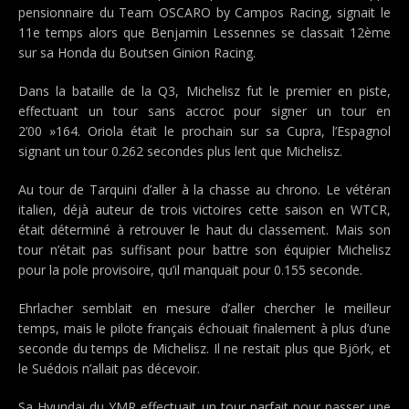
pensionnaire du Team OSCARO by Campos Racing, signait le
11e temps alors que Benjamin Lessennes se classait 12ème
sur sa Honda du Boutsen Ginion Racing.
Dans la bataille de la Q3, Michelisz fut le premier en piste,
effectuant un tour sans accroc pour signer un tour en
2’00 »164. Oriola était le prochain sur sa Cupra, l’Espagnol
signant un tour 0.262 secondes plus lent que Michelisz.
Au tour de Tarquini d’aller à la chasse au chrono. Le vétéran
italien, déjà auteur de trois victoires cette saison en WTCR,
était déterminé à retrouver le haut du classement. Mais son
tour n’était pas suffisant pour battre son équipier Michelisz
pour la pole provisoire, qu’il manquait pour 0.155 seconde.
Ehrlacher semblait en mesure d’aller chercher le meilleur
temps, mais le pilote français échouait finalement à plus d’une
seconde du temps de Michelisz. Il ne restait plus que Björk, et
le Suédois n’allait pas décevoir.
Sa Hyundai du YMR effectuait un tour parfait pour passer une