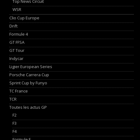
Top News Circuit
WSR
Clio Cup Europe
Drift
Formule 4
GT FFSA
GT Tour
Indycar
Ligier European Series
Porsche Carrera Cup
Sprint Cup by Funyo
TC France
TCR
Toutes les actus GP
F2
F3
F4
Formule E