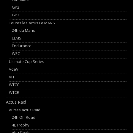
GP2
GP3
Toutes les actus Le MANS
24h du Mans
ELMS
Endurance
WEC
Ultimate Cup Series
VdeV
VH
WTCC
WTCR
Actus Raid
Autres actus Raid
24h Off Road
4L Trophy
Abu Dhabi