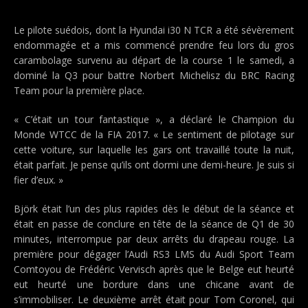
Le pilote suédois, dont la Hyundai i30 N TCR a été sévèrement
endommagée et a mis commencé prendre feu lors du gros
carambolage survenu au départ de la course 1 le samedi, a
dominé la Q3 pour battre Norbert Michelisz du BRC Racing
Team pour la première place.
« C’était un tour fantastique », a déclaré le Champion du
Monde WTCC de la FIA ​​2017. « Le sentiment de pilotage sur
cette voiture, sur laquelle les gars ont travaillé toute la nuit,
était parfait. Je pense qu’ils ont dormi une demi-heure. Je suis si
fier d’eux. »
Björk était l’un des plus rapides dès le début de la séance et
était en passe de conclure en tête de la séance de Q1 de 30
minutes, interrompue par deux arrêts du drapeau rouge. La
première pour dégager l’Audi RS3 LMS du Audi Sport Team
Comtoyou de Frédéric Vervisch après que le Belge eut heurté
eut heurté une bordure dans une chicane avant de
s’immobiliser. Le deuxième arrêt était pour Tom Coronel, qui