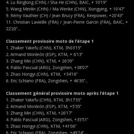
4. Lu Binglong (CHN) / Sha He (CHN), BAIC, + 10’19’’
5. Wang Menlin (CHN) / Ma Wenke (CHN), Xiongying, + 10’47’’
9. Rémy Vauthier (CH) / Jean Brucy (FRA), Keepower, +20’43’’
11. Christian Lavieille (FRA) / Jean-Pierre Garcin (FRA), BAIC, +
22’20’’…
Classement provisoire moto de l’étape 1
1. Zhaker Yakefu (CHN), KTM, 3h03’15’’
2. Armand Monleón (ESP), KTM, + 6’13’’
3. Zhang Min (CHN), KTM, + 26’39’’
4. Pablo Pascual (ARG), Zongshen, +38’07’’
5. Zhao Hongyi (CHN), KTM, +34’16’’
6. Eric Schiano (FRA), Zongshen, + 46’30’’…
Classement général provisoire moto après l’étape 1
1. Zhaker Yakefu (CHN), KTM, 3h17’35’’
2. Armand Monleón (ESP), KTM, +5’35’’
3. Zhang Min (CHN), KTM, +26’17’’
4. Pablo Pascual (ARG), Zongshen, +35’51’’
5. Zhao Hongyi (CHN), KTM, +41’06’’
6. Eric Schiano (FRA), Zongshen, +49’24’’…