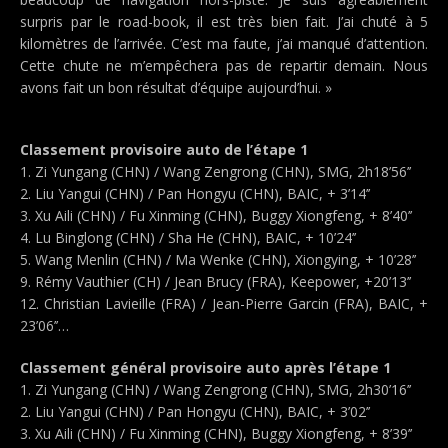
surpris par le road-book, il est très bien fait. J’ai chuté à 5
kilomètres de l’arrivée. C’est ma faute, j’ai manqué d’attention.
Cette chute ne m’empêchera pas de repartir demain. Nous
avons fait un bon résultat d’équipe aujourd’hui. »
Classement provisoire auto de l’étape 1
1. Zi Yungang (CHN) / Wang Zengrong (CHN), SMG, 2h18’56’’
2. Liu Yangui (CHN) / Pan Hongyu (CHN), BAIC, + 3’14’’
3. Xu Aili (CHN) / Fu Xinming (CHN), Buggy Xiongfeng, + 8’40’’
4. Lu Binglong (CHN) / Sha He (CHN), BAIC, + 10’24’’
5. Wang Menlin (CHN) / Ma Wenke (CHN), Xiongying, + 10’28’’
9. Rémy Vauthier (CH) / Jean Brucy (FRA), Keepower, +20’13’’
12. Christian Lavieille (FRA) / Jean-Pierre Garcin (FRA), BAIC, +
23’06’’…
Classement général provisoire auto après l’étape 1
1. Zi Yungang (CHN) / Wang Zengrong (CHN), SMG, 2h30’16’’
2. Liu Yangui (CHN) / Pan Hongyu (CHN), BAIC, + 3’02’’
3. Xu Aili (CHN) / Fu Xinming (CHN), Buggy Xiongfeng, + 8’39’’