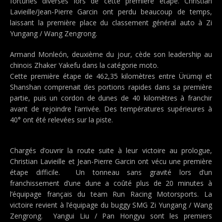
fortunes diverses lors de cette première étape. Christian
Lavieille/Jean-Pierre Garcin ont perdu beaucoup de temps,
laissant la première place du classement général auto à Zi
Yungang / Wang Zengrong.
Armand Monleón, deuxième du jour, cède son leadership au
chinois Zhaker Yakefu dans la catégorie moto.
Cette première étape de 462,35 kilomètres entre Ürümqi et
Shanshan comprenait des portions rapides dans sa première
partie, puis un cordon de dunes de 40 kilomètres à franchir
avant de rejoindre l’arrivée. Des températures supérieures à
40° ont été relevées sur la piste.
Chargés d’ouvrir la route suite à leur victoire au prologue,
Christian Lavieille et Jean-Pierre Garcin ont vécu une première
étape difficile. Un tonneau sans gravité lors d’un
franchissement d’une dune a coûté plus de 20 minutes à
l’équipage français du team Run Racing Motorsports. La
victoire revient à l’équipage du buggy SMG Zi Yungang / Wang
Zengrong. Yangui Liu / Pan Hongyu sont les premiers