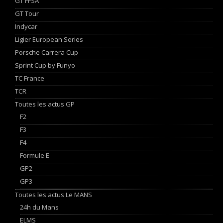
GT FFSA
GT Tour
Indycar
Ligier European Series
Porsche Carrera Cup
Sprint Cup by Funyo
TC France
TCR
Toutes les actus GP
F2
F3
F4
Formule E
GP2
GP3
Toutes les actus Le MANS
24h du Mans
ELMS