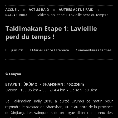
ACCUEIL
ACTUS RAID
AUTRES ACTUS RAID
RALLYE-RAID
Taklimakan Etape 1: Lavieille perd du temps !
Taklimakan Etape 1: Lavieille
perd du temps !
3 juin 2018
Marie-France Estenave
Commentaires fermés
© Laoyao
ETAPE 1 : ÜRÜMQI – SHANSHAN : 462,25km
Liaison : 188,95 km – SS : 214,4 km – Liaison : 58,9km
Le Taklimakan Rally 2018 a quitté Ürümqi ce matin pour
rejoindre le bivouac de Shanshan, situé au nord de la province
du Xinjiang. Les vainqueurs du prologue d’hier ont connu des