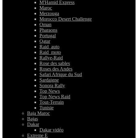
M'Hamid Express
Maroc
Merzouga
Morocco Desert Challenge
Oman
Pharaons
Portugal
Qatar
Raid_auto
Raid_moto
Rallye-Raid
Rose des sables
Roses des Andes
Safari Afrique du Sud
Sardaigne
Sonora Rally
Top News
Top News Raid
Tout-Terrain
Tunisie
Baja Maroc
Bajas
Dakar
Dakar vidéo
Extreme E