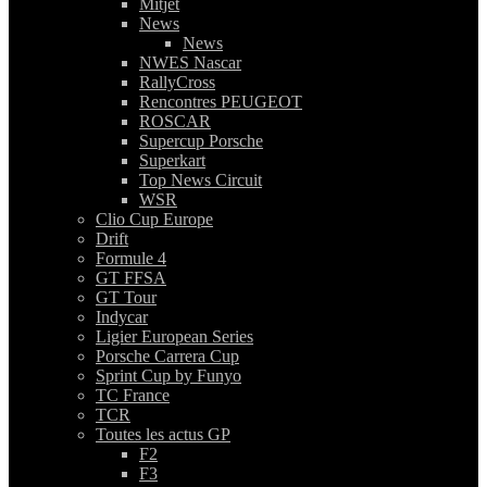
Mitjet
News
News
NWES Nascar
RallyCross
Rencontres PEUGEOT
ROSCAR
Supercup Porsche
Superkart
Top News Circuit
WSR
Clio Cup Europe
Drift
Formule 4
GT FFSA
GT Tour
Indycar
Ligier European Series
Porsche Carrera Cup
Sprint Cup by Funyo
TC France
TCR
Toutes les actus GP
F2
F3