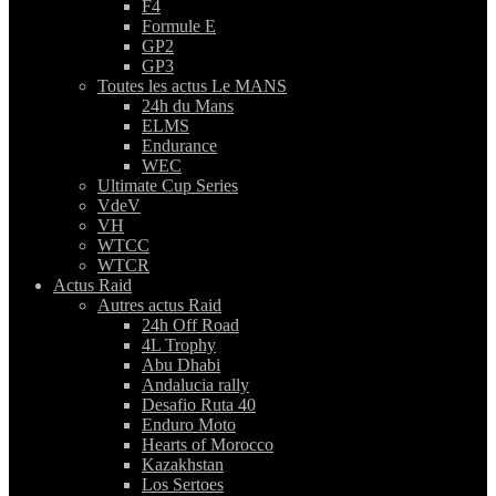
F4
Formule E
GP2
GP3
Toutes les actus Le MANS
24h du Mans
ELMS
Endurance
WEC
Ultimate Cup Series
VdeV
VH
WTCC
WTCR
Actus Raid
Autres actus Raid
24h Off Road
4L Trophy
Abu Dhabi
Andalucia rally
Desafio Ruta 40
Enduro Moto
Hearts of Morocco
Kazakhstan
Los Sertoes