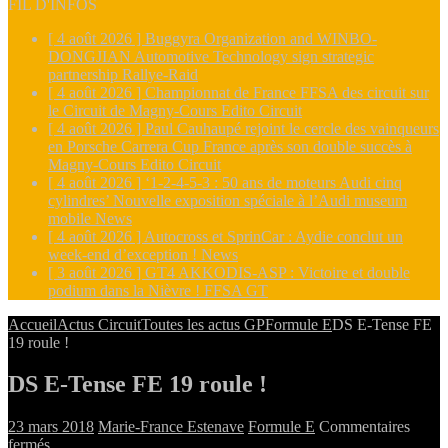
FIL D'INFOS
[ 4 août 2026 ]
Buggyra Organization and WINBO-
DONGJIAN Automotive Technology sign strategic
partnership
Rallye-Raid
[ 4 août 2026 ]
Championnat de France FFSA des circuit sur
le Circuit de Magny-Cours
Edito Circuit
[ 4 août 2026 ]
Paul Cauhaupé rejoint le cercle des vainqueurs
en Porsche Carrera Cup France après son double succès à
Magny-Cours
Edito Circuit
[ 4 août 2026 ]
‘1-2-4-5-3 : 50 ans de moteurs Audi cinq
cylindres’ Nouvelle exposition spéciale à l’Audi museum
mobile
News
[ 4 août 2026 ]
Autocross et SprinCar : Aydie conclut un
week-end d’exception !
News
[ 3 août 2026 ]
GT4 AKKODIS-ASP : Victoire et double
podium dans la Nièvre !
FFSA GT
Accueil
Actus Circuit
Toutes les actus GP
Formule E
DS E-Tense FE
19 roule !
DS E-Tense FE 19 roule !
23 mars 2018
Marie-France Estenave
Formule E
Commentaires
sur
fermés