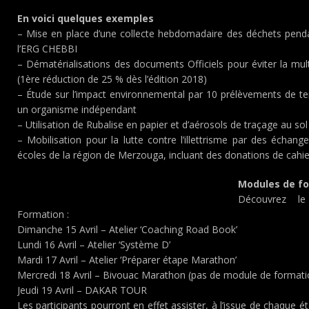
En voici quelques exemples
– Mise en place d’une collecte hebdomadaire des déchets penda
l’ERG CHEBBI
– Dématérialisations des documents Officiels pour éviter la mul
(1ère réduction de 25 % dès l’édition 2018)
– Étude sur l’impact environnemental par 10 prélèvements de terr
un organisme indépendant
– Utilisation de Rubalise en papier et d’aérosols de traçage au so
– Mobilisation pour la lutte contre l’illettrisme par des échang
écoles de la région de Merzouga, incluant des donations de cahier
Modules de f
Découvrez l
Formation :
Dimanche 15 Avril – Atelier ‘Coaching Road Book’
Lundi 16 Avril – Atelier ‘Système D’
Mardi 17 Avril – Atelier ‘Préparer étape Marathon’
Mercredi 18 Avril – Bivouac Marathon (pas de module de formati
Jeudi 19 Avril – DAKAR TOUR
Les participants pourront en effet assister, à l’issue de chaque é