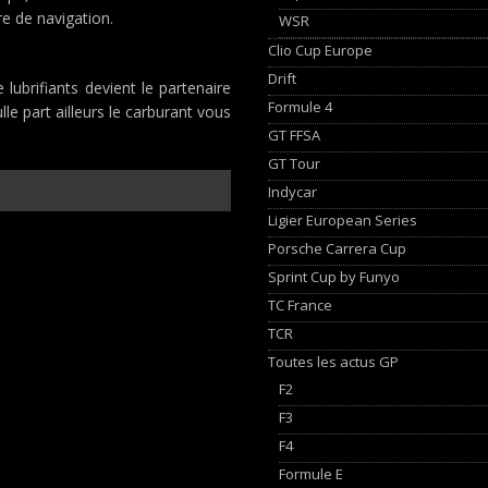
e de navigation.
WSR
Clio Cup Europe
Drift
 lubrifiants devient le partenaire
Formule 4
le part ailleurs le carburant vous
GT FFSA
GT Tour
Indycar
Ligier European Series
Porsche Carrera Cup
Sprint Cup by Funyo
TC France
TCR
Toutes les actus GP
F2
F3
F4
Formule E