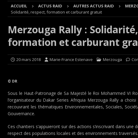
ACCUEIL
ACTUS RAID
AUTRES ACTUS RAID
MERZ
[ 4 août 2026 ]
Buggyra Organization and WINBO-DONGJI
Solidarité, respect, formation et carburant gratuit
[ 4 août 2026 ]
Championnat de France FFSA des circuit 
Merzouga Rally : Solidarité,
[ 4 août 2026 ]
Paul Cauhaupé rejoint le cercle des va
formation et carburant gra
Cours
EDITO CIRCUIT
[ 7 août 2026 ]
De l’annulation du rallye TT Orthez-Béarn
20 mars 2018
Marie-France Estenave
Merzouga
Co
© DR
Sous le Haut-Patronage de Sa Majesté le Roi Mohammed VI Roi
l’organisateur du Dakar Series Afriquia Merzouga Rally a choisi
recouvrant les thématiques Environnementales, Sociales, Sociét
Gouvernance.
Ces chantiers s’appuieront sur des actions s’inscrivant dans une
respect des populations locales et des environnements traversés