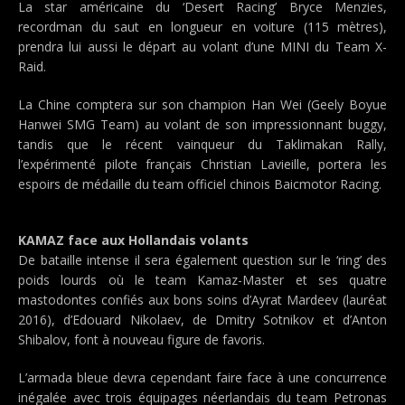
La star américaine du ‘Desert Racing’ Bryce Menzies,
recordman du saut en longueur en voiture (115 mètres),
prendra lui aussi le départ au volant d’une MINI du Team X-
Raid.
La Chine comptera sur son champion Han Wei (Geely Boyue
Hanwei SMG Team) au volant de son impressionnant buggy,
tandis que le récent vainqueur du Taklimakan Rally,
l’expérimenté pilote français Christian Lavieille, portera les
espoirs de médaille du team officiel chinois Baicmotor Racing.
KAMAZ face aux Hollandais volants
De bataille intense il sera également question sur le ‘ring’ des
poids lourds où le team Kamaz-Master et ses quatre
mastodontes confiés aux bons soins d’Ayrat Mardeev (lauréat
2016), d’Edouard Nikolaev, de Dmitry Sotnikov et d’Anton
Shibalov, font à nouveau figure de favoris.
L’armada bleue devra cependant faire face à une concurrence
inégalée avec trois équipages néerlandais du team Petronas