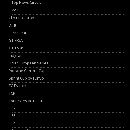
Top News Circuit
WSR
Clio Cup Europe
Drift
Formule 4
GT FFSA
GT Tour
Indycar
Ligier European Series
Porsche Carrera Cup
Sprint Cup by Funyo
TC France
TCR
Toutes les actus GP
F2
F3
F4