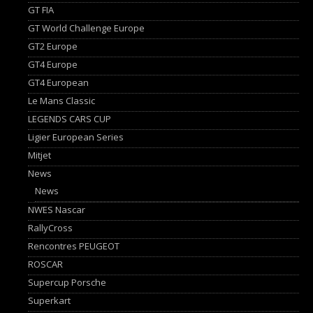
GT FIA
GT World Challenge Europe
GT2 Europe
GT4 Europe
GT4 European
Le Mans Classic
LEGENDS CARS CUP
Ligier European Series
Mitjet
News
News
NWES Nascar
RallyCross
Rencontres PEUGEOT
ROSCAR
Supercup Porsche
Superkart