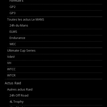
Formule E
GP2
GP3
Toutes les actus Le MANS
24h du Mans
ELMS
Endurance
WEC
Ultimate Cup Series
VdeV
VH
WTCC
WTCR
Actus Raid
Autres actus Raid
24h Off Road
4L Trophy