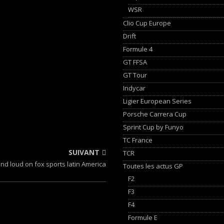
WSR
Clio Cup Europe
Drift
Formule 4
GT FFSA
GT Tour
Indycar
Ligier European Series
Porsche Carrera Cup
Sprint Cup by Funyo
TC France
SUIVANT
TCR
nd loud on fox sports latin America
Toutes les actus GP
F2
F3
F4
Formule E