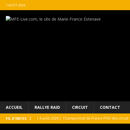
7 AOÛT 2026
ACCUEIL
RALLYE RAID
CIRCUIT
CONTACT
[ 4 août 2026 ]
Championnat de France FFSA des circuit 
FIL D'INFOS
[ 4 août 2026 ]
Paul Cauhaupé rejoint le cercle des vai