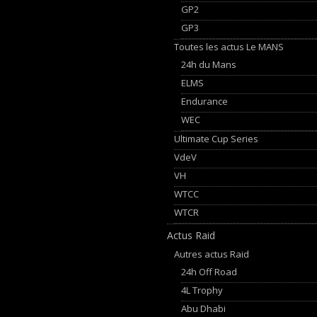
GP2
GP3
Toutes les actus Le MANS
24h du Mans
ELMS
Endurance
WEC
Ultimate Cup Series
VdeV
VH
WTCC
WTCR
Actus Raid
Autres actus Raid
24h Off Road
4L Trophy
Abu Dhabi