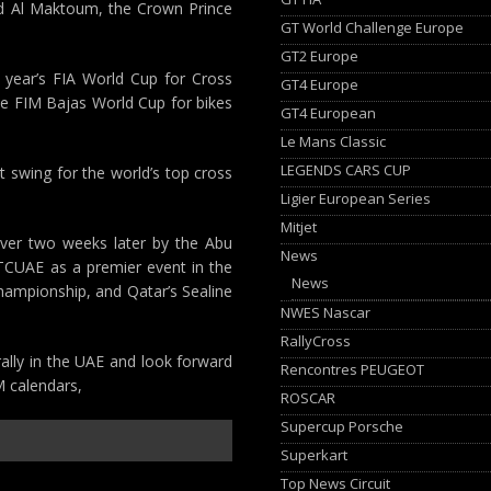
d Al Maktoum, the Crown Prince
GT World Challenge Europe
GT2 Europe
 year’s FIA World Cup for Cross
GT4 Europe
he FIM Bajas World Cup for bikes
GT4 European
Le Mans Classic
LEGENDS CARS CUP
rt swing for the world’s top cross
Ligier European Series
Mitjet
over two weeks later by the Abu
News
ATCUAE as a premier event in the
News
hampionship, and Qatar’s Sealine
NWES Nascar
RallyCross
rally in the UAE and look forward
Rencontres PEUGEOT
M calendars,
ROSCAR
Supercup Porsche
Superkart
Top News Circuit