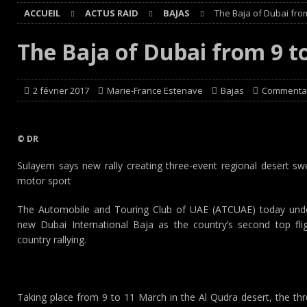
ACCUEIL
ACTUS RAID
BAJAS
The Baja of Dubai fro
Cours
EDITO CIRCUIT
[ 4 août 2026 ]
‘1-2-4-5-3 : 50 ans de moteurs Audi cinq
The Baja of Dubai from 9 t
[ 4 août 2026 ]
Autocross et SprinCar : Aydie conclut un
[ 3 août 2026 ]
GT4 AKKODIS-ASP : Victoire et double po
2 février 2017
Marie-France Estenave
Bajas
Commentai
[ 4 août 2026 ]
Buggyra Organization and WINBO-DONGJI
© DR
Sulayem says new rally creating three-event regional desert sw
motor sport
The Automobile and Touring Club of UAE (ATCUAE) today underl
new Dubai International Baja as the country’s second top fli
country rallying.
Taking place from 9 to 11 March in the Al Qudra desert, the thr