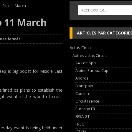
m 9 to 11 March
 cylindres’ Nouvelle exposition spéciale à l’Audi museum mobile
NEWS
o 11 March
 week-end d’exception !
NEWS
ARTICLES PAR CATEGORIE
dium dans la Nièvre !
FFSA GT
res fermés
Actus Circuit
AN Automotive Technology sign strategic partnership
RALLYE-RAID
Autres actus Circuit
24H de Spa
Alpine Europa Cup
eep is big boost for Middle East
Andros
Blancpain
ined its plans to establish the
Camion
ght event in the world of cross
Circuit France
Eurocup FR
FFSA GT
FREC
ee-day event is being held under
GT FIA