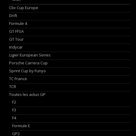
Clio Cup Europe
Drift
Formule 4
GT FFSA
GT Tour
Indycar
Ligier European Series
Porsche Carrera Cup
Sprint Cup by Funyo
TC France
TCR
Toutes les actus GP
F2
F3
F4
Formule E
GP2