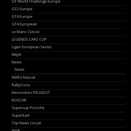
GT World Challenge Europe
GT2 Europe
GT4 Europe
GT4 European
Le Mans Classic
LEGENDS CARS CUP
Ligier European Series
Mitjet
News
News
NWES Nascar
RallyCross
Rencontres PEUGEOT
ROSCAR
Supercup Porsche
Superkart
Top News Circuit
WSR