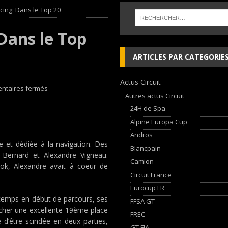
cing: Dans le Top 20
 cylindres’ Nouvelle exposition spéciale à l’Audi museum mobile
NEWS
Dans le Top
 week-end d’exception !
NEWS
ARTICLES PAR CATEGORIE
dium dans la Nièvre !
FFSA GT
Actus Circuit
AN Automotive Technology sign strategic partnership
RALLYE-RAID
ntaires fermés
Autres actus Circuit
24H de Spa
Alpine Europa Cup
Andros
e et dédiée à la navigation. Des
Blancpain
 Bernard et Alexandre Vigneau.
Camion
ook, Alexandre avait à coeur de
Circuit France
Eurocup FR
 temps en début de parcours, ses
FFSA GT
ocher une excellente 19ème place
FREC
té d’être scindée en deux parties,
GT FIA