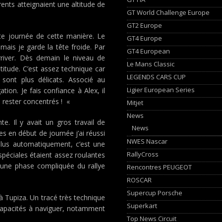
rents atteignaient une altitude de
GT World Challenge Europe
GT2 Europe
 journée de cette manière. Le
GT4 Europe
ais je garde la tête froide. Par
GT4 European
rriver. Dès demain le niveau de
Le Mans Classic
itude. C’est assez technique car
LEGENDS CARS CUP
sont plus délicats. Associé au
Ligier European Series
tion. Je fais confiance à Alex, il
 rester concentrés ! «
Mitjet
News
e. Il y avait un gros travail de
News
es en début de journée j’ai réussi
NWES Nascar
plus automatiquement, c’est une
RallyCross
s spéciales étaient assez roulantes
une phase compliquée du rallye
Rencontres PEUGEOT
ROSCAR
Supercup Porsche
à Tupiza. Un tracé très technique
Superkart
s capacités à naviguer, notamment
Top News Circuit