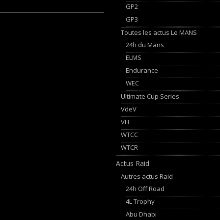
GP2
GP3
Toutes les actus Le MANS
24h du Mans
ELMS
Endurance
WEC
Ultimate Cup Series
VdeV
VH
WTCC
WTCR
Actus Raid
Autres actus Raid
24h Off Road
4L Trophy
Abu Dhabi