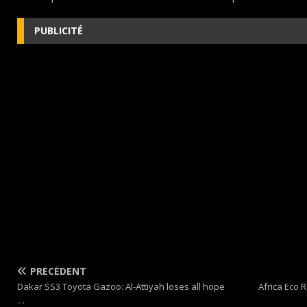
PUBLICITÉ
PRÉCÉDENT
Dakar SS3 Toyota Gazoo: Al-Attiyah loses all hope
Africa Eco 
…