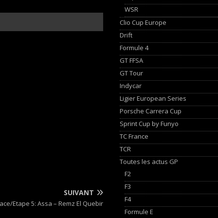
WSR
Clio Cup Europe
Drift
Formule 4
GT FFSA
GT Tour
Indycar
Ligier European Series
Porsche Carrera Cup
Sprint Cup by Funyo
TC France
TCR
Toutes les actus GP
F2
F3
SUIVANT
F4
Race/Etape 5: Assa – Remz El Quebir
Formule E