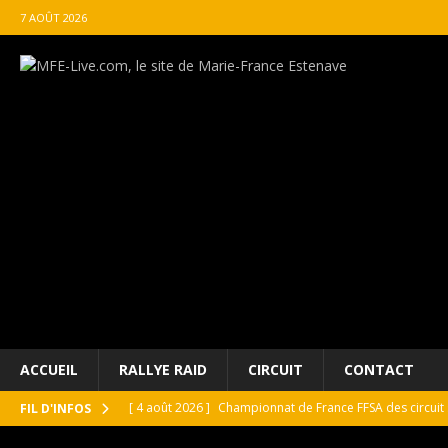
7 AOÛT 2026
ACCUEIL
RALLYE RAID
CIRCUIT
CONTACT
[ 4 août 2026 ]
Championnat de France FFSA des circuit 
FIL D'INFOS
[ 4 août 2026 ]
Paul Cauhaupé rejoint le cercle des va