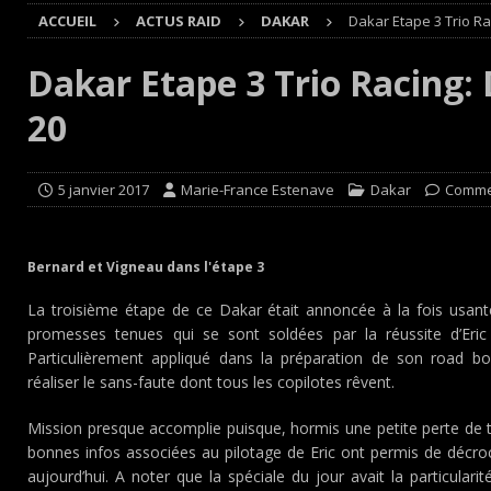
ACCUEIL
ACTUS RAID
DAKAR
Dakar Etape 3 Trio Ra
Cours
EDITO CIRCUIT
[ 4 août 2026 ]
‘1-2-4-5-3 : 50 ans de moteurs Audi cinq
Dakar Etape 3 Trio Racing: 
[ 4 août 2026 ]
Autocross et SprinCar : Aydie conclut un
20
[ 3 août 2026 ]
GT4 AKKODIS-ASP : Victoire et double po
[ 4 août 2026 ]
Buggyra Organization and WINBO-DONGJI
5 janvier 2017
Marie-France Estenave
Dakar
Comme
Bernard et Vigneau dans l'étape 3
La troisième étape de ce Dakar était annoncée à la fois usant
promesses tenues qui se sont soldées par la réussite d’Eric
Particulièrement appliqué dans la préparation de son road b
réaliser le sans-faute dont tous les copilotes rêvent.
Mission presque accomplie puisque, hormis une petite perte de
bonnes infos associées au pilotage de Eric ont permis de décr
aujourd’hui. A noter que la spéciale du jour avait la particulari