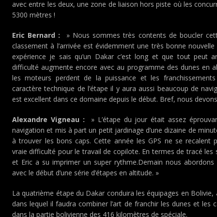
avec entre les deux, une zone de liaison hors piste où les concur
5300 mètres !
Eric Bernard :
» Nous sommes très contents de boucler cette
classement à l’arrivée est évidemment une très bonne nouvelle m
expérience je sais qu’un Dakar c’est long et que tout peut a
difficulté augmente encore avec au programme des dunes en alt
les moteurs perdent de la puissance et les franchissements 
caractère technique de l’étape il y aura aussi beaucoup de naviga
est excellent dans ce domaine depuis le début. Bref, nous devons
Alexandre Vigneau :
» L’étape du jour était assez éprouvant
navigation et mis à part un petit jardinage d’une dizaine de minut
à trouver les bons caps. Cette année les GPS ne se recalent 
vraie difficulté pour le travail de copilote. En termes de tracé le
et Eric a su imprimer un super rythme.Demain nous abordons 
avec le début d’une série d’étapes en altitude. »
La quatrième étape du Dakar conduira les équipages en Bolivie, 
dans lequel il faudra combiner l’art de franchir les dunes et le
dans la partie bolivienne des 416 kilomètres de spéciale.