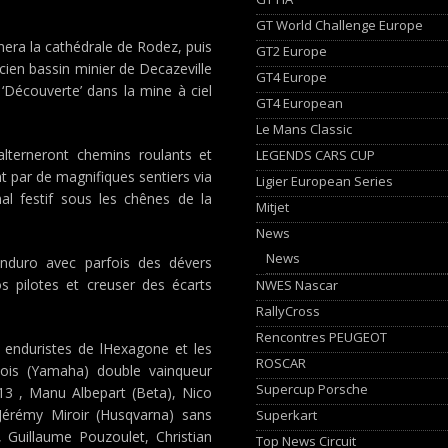
GT World Challenge Europe
nera la cathédrale de Rodez, puis
GT2 Europe
ncien bassin minier de Decazeville
GT4 Europe
 ‘Découverte’ dans la mine à ciel
GT4 European
Le Mans Classic
alterneront chemins roulants et
LEGENDS CARS CUP
 par de magnifiques sentiers via
Ligier European Series
al festif sous les chênes de la
Mitjet
News
News
enduro avec parfois des dévers
s pilotes et creuser des écarts
NWES Nascar
RallyCross
Rencontres PEUGEOT
 enduristes de lHexagone et les
ROSCAR
eois (Yamaha) double vainqueur
Supercup Porsche
13 , Manu Albepart (Beta), Nico
 Jérémy Miroir (Husqvarna) sans
Superkart
, Guillaume Pouzoulet, Christian
Top News Circuit