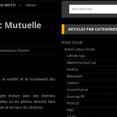
RO MOTO
14ème
sur le Circuit de Magny-Cours
EDITO CIRCUIT
nqueurs en Porsche Carrera Cup France après son double succès à Magny-
c Mutuelle
ARTICLES PAR CATEGORIE
 cylindres’ Nouvelle exposition spéciale à l’Audi museum mobile
NEWS
Actus Circuit
 week-end d’exception !
NEWS
Autres actus Circuit
mentaires fermés
24H de Spa
Alpine Europa Cup
Andros
Blancpain
r la variété et la nouveauté des
Camion
Circuit France
typée enduro avec des chemins
Eurocup FR
des où les pilotes devront faire
FFSA GT
an et les lacs du Lévézou.
FREC
GT FIA