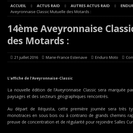
ACCUEIL
ACTUS RAID
AUTRES ACTUS RAID
ENDU
[ 4 août 2026 ]
Championnat de France FFSA des circuit 
Aveyronnaise Classic Mutuelle des Motards :
[ 4 août 2026 ]
Paul Cauhaupé rejoint le cercle des vai
14ème Aveyronnaise Classi
Cours
EDITO CIRCUIT
des Motards :
[ 4 août 2026 ]
‘1-2-4-5-3 : 50 ans de moteurs Audi cinq
[ 4 août 2026 ]
Autocross et SprinCar : Aydie conclut un
21 juillet 2016
Marie-France Estenave
Enduro Moto
Com
L'affiche de l'Aveyronnaise-Classic
La nouvelle édition de l’Aveyronnaise Classic sera marquée pa
paysages et des secteurs géographiques rencontrés.
Au départ de Réquista, cette première journée sera très 
monotraces en sous bois ou à contrario de grands chemins rapi
preuve de concentration et de régularité pour rejoindre Salles Cur