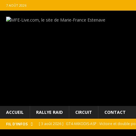
7 AOÛT 2026
ACCUEIL
RALLYE RAID
CIRCUIT
CONTACT
[ 3 août 2026 ]
GT4 AKKODIS-ASP : Victoire et double po
FIL D'INFOS
[ 4 août 2026 ]
Buggyra Organization and WINBO-DONGJI