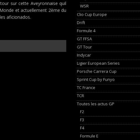
etour sur cette Aveyronnaise quil
WSR
u Monde et actuellement 2ème du
Clio Cup Europe
des aficionados.
Drift
Formule 4
GT FFSA
GT Tour
Indycar
Ligier European Series
Porsche Carrera Cup
Sprint Cup by Funyo
TC France
TCR
Toutes les actus GP
F2
F3
F4
Formule E