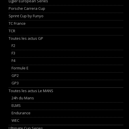
Ligier European Series
Porsche Carrera Cup
Sprint Cup by Funyo
TC France
TCR
Toutes les actus GP
F2
F3
F4
Formule E
GP2
GP3
Toutes les actus Le MANS
24h du Mans
ELMS
Endurance
WEC
Ultimate Cup Series