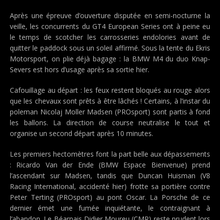
Après une épreuve d’ouverture disputée en semi-nocturne la
veille, les concurrents du GT4 European Series ont à peine eu
le temps de scotcher les carrosseries endolories avant de
quitter le paddock sous un soleil affirmé. Sous la tente du Ekris
Motorsport, on plie déjà bagage : la BMW M4 du duo Knap-
Severs est hors d’usage après sa sortie hier.
Cafouillage au départ : les feux restent bloqués au rouge alors
que les chevaux sont prêts à être lâchés ! Certains, à l’instar du
poleman Nicolaj Moller Madsen (PROsport) sont partis à fond
les ballons. La direction de course neutralise le tout et
organise un second départ après 10 minutes.
Les premiers hectomètres font la part belle aux dépassements
: Ricardo Van der Ende (BMW Espace Bienvenue) prend
l’ascendant sur Madsen, tandis que Duncan Huisman (V8
Racing International, accidenté hier) frotte sa portière contre
Peter Terting (PROsport) au pont Oscar. La Porsche de ce
dernier émet une fumée inquiétante, le contraignant à
l’abandon. Le Béarnais Didier Moureu (CMR) reste prudent lors