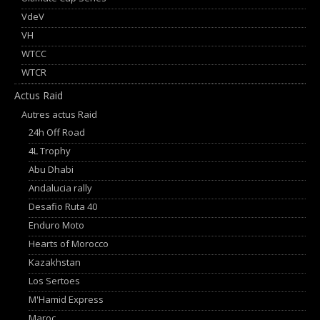
VdeV
VH
WTCC
WTCR
Actus Raid
Autres actus Raid
24h Off Road
4L Trophy
Abu Dhabi
Andalucia rally
Desafio Ruta 40
Enduro Moto
Hearts of Morocco
Kazakhstan
Los Sertoes
M'Hamid Express
Maroc