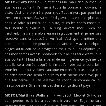
MOTOS/Toby Price :
« Ce n’est pas une mauvaise journée, je
suis assez content. J’ai mené toute la course en ouvrant la
piste, c’est une première pour moi. Tout n’avait pas pourtant
très bien commencé… Au km 22 il y avait des voitures plantées
dans le sable au milieu de la piste, et en les contournant j’ai
failli heurté quelqu’un qui a surgi devant moi… Rien de
méchant, mais il y a alors eu un regroupement et je me suis
retrouvé dans la poussière. Au final, c’est quand même une
bonne journée, je ne peux pas me plaindre. Il y avait quelques
pièges au niveau de la navigation mais j’ai su les déjouer. J’ai
pris mon temps avec le roadbook pour ne pas faire d’erreur. Je
suis content, il faudra faire pareil demain, garder ce rythme. La
bataille sera serrée jusqu’à la fin et l’arrivée est encore loin.
Pour l’instant tout va bien, j’attaque en étant à l’aise. Le rythme
de cette première semaine aura tout de même été élevé, plus
que l’an dernier. Je vais essayer de continuer comme ça, du
mieux possible. Si je ne fais pas d’erreur, ça devrait payer. »
MOTOS/Matthias Walkner :
« Au début, Meo et Svitko se
sont perdus, et je les ai vus revenir vers moi. Et je me suis
retrouvé dans leur poussière assez longtemps. Ensuite ils ont