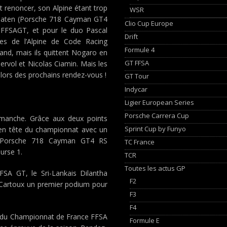
t renoncer, son Alpine étant trop
WSR
raaten (Porsche 718 Cayman GT4
Clio Cup Europe
n FFSAGT, et pour le duo Pascal
Drift
tes de l’Alpine de Code Racing
Formule 4
and, mais ils quittent Nogaro en
GT FFSA
ervol et Nicolas Ciamin. Mais les
lors des prochains rendez-vous !
GT Tour
Indycar
Ligier European Series
Porsche Carrera Cup
dimanche. Grâce aux deux points
Sprint Cup by Funyo
rs en tête du championnat avec un
d (Porsche 718 Cayman GT4 RS
TC France
urse 1.
TCR
Toutes les actus GP
FSA GT, le Sri-Lankais Dilantha
F2
Cartoux un premier podium pour
F3
F4
ts du Championnat de France FFSA
Formule E