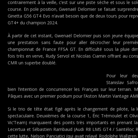
contrairement à la veille, c’est sur une piste sèche et sous le so
course. En pole position, Gwenaël Delomier se faisait surprendr
Ginetta G56 GT4 Evo n’avait besoin que de deux tours pour repre
GT4+ du champion 2024.
À partir de cet instant, Gwenaël Delomier puis son jeune équipier
une prestation sans faute pour aller décrocher leur premi
championnat de France FFSA GT. En difficulté sous la pluie dim
fois très en verve, Rudy Servol et Nicolas Ciamin offrant au cons
CMR un superbe doublé.
Pour leur de
Stanislav Safr
bien l’intention de concurrencer les Français sur leur terrain.
Pâques avec un premier podium pour l’Aston Martin Vantage AM
Si le trio de tête était figé après le changement de pilote, la l
spectaculaire. Deuxièmes de la course 1, Éric Trémoulet et Oli
Vic’Team) marquaient des points très importants en prenant l
Lecertua et Sébastien Rambaud (Audi R8 LMS GT4 / Saintéloc R
cette lutte, Nelson Panciatici (qui avait relayé Rodolphe Wallgre