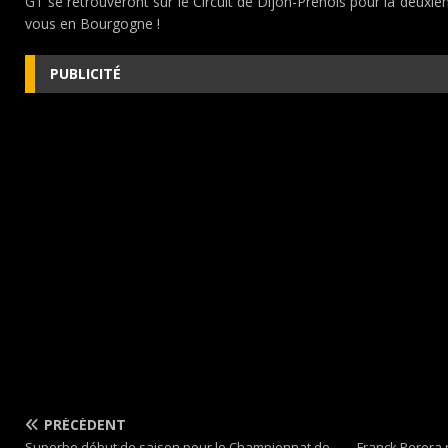
GT se retrouveront sur le Circuit de Dijon-Prenois pour la deuxi
vous en Bourgogne !
PUBLICITÉ
PRÉCÉDENT
Superbe début de saison pour le Championnat de
Franck Perera 