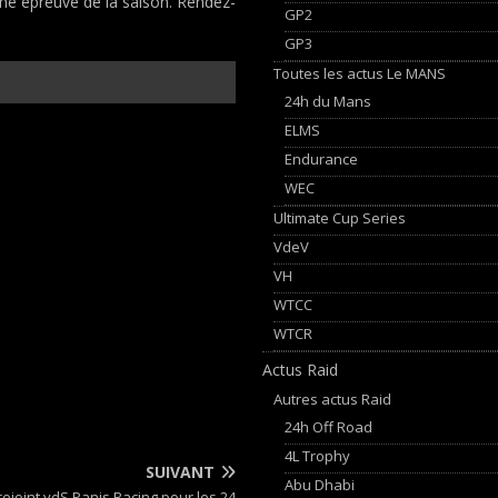
ème épreuve de la saison. Rendez-
GP2
GP3
Toutes les actus Le MANS
24h du Mans
ELMS
Endurance
WEC
Ultimate Cup Series
VdeV
VH
WTCC
WTCR
Actus Raid
Autres actus Raid
24h Off Road
4L Trophy
SUIVANT
Abu Dhabi
rejoint vdS Panis Racing pour les 24