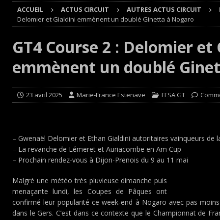
ACCUEIL
ACTUS CIRCUIT
AUTRES ACTUS CIRCUIT
[ 4 août 2026 ]
Buggyra Organization and WINBO-DONGJI
Delomier et Gialdini emmènent un doublé Ginetta à Nogaro
[ 4 août 2026 ]
Championnat de France FFSA des circuit 
GT4 Course 2 : Delomier et 
[ 4 août 2026 ]
Paul Cauhaupé rejoint le cercle des va
emmènent un doublé Ginet
Cours
EDITO CIRCUIT
[ 7 août 2026 ]
De l’annulation du rallye TT Orthez-Béarn
23 avril 2025
Marie-France Estenave
FFSA GT
Comme
– Gwenaël Delomier et Ethan Gialdini autoritaires vainqueurs de
– La revanche de Lémeret et Auriacombe en Am Cup
– Prochain rendez-vous à Dijon-Prenois du 9 au 11 mai
Malgré une météo très pluvieuse dimanche puis
menaçante lundi, les Coupes de Pâques ont
confirmé leur popularité ce week-end à Nogaro avec pas moins
dans le Gers. C’est dans ce contexte que le Championnat de Fra