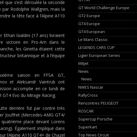
leil que s’est déroulée la seconde
GT World Challenge Europe
e par Rodolphe Wallgren, mais la
GT2 Europe
ndre la tête face à l’Alpine A110
GT4 Europe
GT4 European
 Ethan Gialdini (17 ans) livraient
Le Mans Classic
ère victoire en Pro-Am dans le
LEGENDS CARS CUP
anche, les Ginetta étaient cette
Ligier European Series
tructeur britannique et à l’équipe
Mitjet
News
uxième saison en FFSA GT,
News
onov et Aleksandr Vaintrub ont
NWES Nascar
 Mission accomplie en ce lundi de
RallyCross
R GT4 Evo du Mirage Racing.
Rencontres PEUGEOT
utte derrière fut par contre très
ROSCAR
vier Jouffret (Mercedes-AMG GT4/
Supercup Porsche
a quatrième place devant Lorens
Superkart
acing). Également impliqué dans
Top News Circuit
n sur l’Alpine A110 GT4+ de Chazel