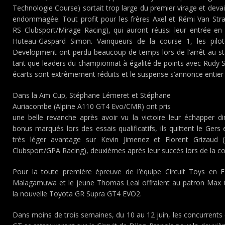
Technologie Course) sortait trop large du premier virage et devai
endommagée. Tout profit pour les frères Axel et Rémi Van St
RS Clubsport/Mirage Racing), qui auront réussi leur entrée e
Huteau-Gaspard Simon. Vainqueurs de la course 1, les pilo
Development ont perdu beaucoup de temps lors de l’arrêt au st
tant que leaders du championnat à égalité de points avec Rudy S
écarts sont extrêmement réduits et le suspense s’annonce entier 
Dans la Am Cup, Stéphane Lémeret et Stéphane
Auriacombe (Alpine A110 GT4 Evo/CMR) ont pris
une belle revanche après avoir vu la victoire leur échapper 
bonus marqués lors des essais qualificatifs, ils quittent le Ge
très léger avantage sur Kevin Jimenez et Florent Grizau
Clubsport/GPA Racing), deuxièmes après leur succès lors de la co
Pour la toute première épreuve de l’équipe Circuit Toys en F
Malagamuwa et le jeune Thomas Leal offraient au patron Max 
la nouvelle Toyota GR Supra GT4 EVO2.
Dans moins de trois semaines, du 10 au 12 juin, les concurren