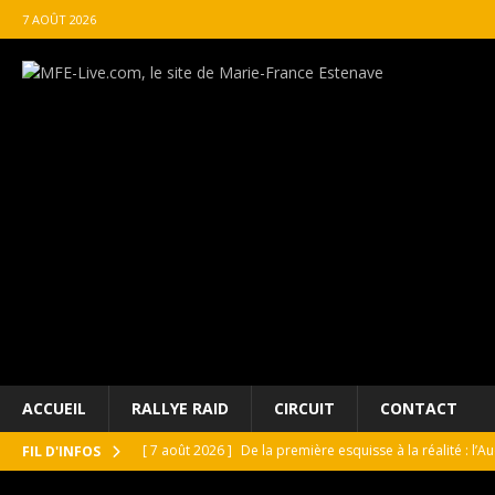
7 AOÛT 2026
ACCUEIL
RALLYE RAID
CIRCUIT
CONTACT
[ 7 août 2026 ]
De la première esquisse à la réalité : l’
FIL D'INFOS
[ 7 août 2026 ]
GT4 France Joran Leneutre à Magny-Cours