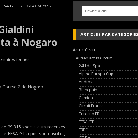
FFSA GT
GT4 Course 2 :
AN Automotive Technology sign strategic partnership
RALLYE-RAID
sur le Circuit de Magny-Cours
EDITO CIRCUIT
Gialdini
inqueurs en Porsche Carrera Cup France après son double succès à Magny-
ARTICLES PAR CATEGORIE
ta à Nogaro
Actus Circuit
, les Cimes sur de bons rails !
EDITO RAID
Autres actus Circuit
ntaires fermés
24H de Spa
Alpine Europa Cup
Andros
 la Course 2 de Nogaro
Blancpain
Camion
Circuit France
Eurocup FR
FFSA GT
 de 29.315 spectateurs recensés
FREC
nce FFSA GT a pris son envol et,
GT FIA