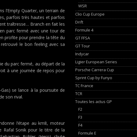
WSR
s l’Empty Quarter, un terrain de
Clio Cup Europe
, parfois très hautes et parfois
Drift
ent traîtresse… Branch en fait les
Formule 4
ve en parc fermé avec une tour de
n profite pour prendre la tête du
GT FFSA
 retrouvé le bon feeling avec sa
GT Tour
Indycar
Ligier European Series
tie du parc fermé, au départ de la
Porsche Carrera Cup
droit à une journée de repos pour
Sprint Cup by Funyo
TC France
-Gas) se lance à la poursuite de
TCR
e son rival.
Toutes les actus GP
F2
F3
andonne l’étape au km8, moteur
F4
Rafal Sonik pour le titre de la
Formule E
bastian Bühler (Hero) chute