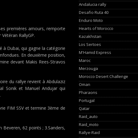
Andalucia rally
Desafio Ruta 40
Enduro Moto
Hearts of Morocco
à ses premières amours, remporte
 Vétéran RallyGP.
Kazakhstan
Los Sertoes
sé à Dubai, qui gagne la catégorie
M'Hamid Express
confondues. En deuxième position,
Maroc
ermine devant Makis Rees-Stravos
Merzouga
Morocco Desert Challenge
oire du rallye revient à Abdulaziz
Oman
fal Sonik et Manuel Andujar qui
Pharaons
.
Portugal
gorie FIM SSV et termine 3ème de
Qatar
Raid_auto
Raid_moto
n Beveren, 62 points ; 3.Sanders,
Rallye-Raid