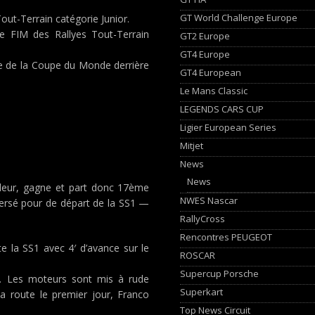
GT World Challenge Europe
t-Terrain catégorie Junior.
 FIM des Rallyes Tout-Terrain
GT2 Europe
GT4 Europe
me de la Coupe du Monde derrière
GT4 European
Le Mans Classic
LEGENDS CARS CUP
Ligier European Series
Mitjet
News
News
uleur, gagne et part donc 17ème
NWES Nascar
nversé pour de départ de la SS1 —
RallyCross
Rencontres PEUGEOT
e la SS1 avec 4′ d’avance sur le
ROSCAR
Supercup Porsche
e… Les moteurs sont mis à rude
Superkart
la route le premier jour, Franco
Top News Circuit