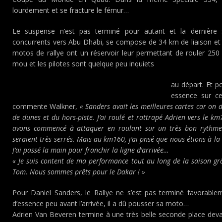
lourdement et se fracture le fémur…
Le suspense n’est pas terminé pour autant et la dernière 
concurrents vers Abu Dhabi, se compose de 34 km de liaison et
motos de rallye ont un réservoir leur permettant de rouler 250 
mou et les pilotes sont quelque peu inquiets
au départ. Et p
essence sur cet
commente Walkner,
« Sanders avait les meilleures cartes car on
de dunes et du hors-piste. J’ai roulé et rattrapé Adrien vers le km
avons commencé à attaquer en roulant sur un très bon rythme. J
seraient très serrés. Mais au km160, j’ai pnsé que nous étions à la
J’ai passé la main pour franchir la ligne d’arrivée…
« Je suis content de ma performance tout au long de la saison g
Tom. Nous sommes prêts pour le Dakar ! »
Pour Daniel Sanders, le Rallye ne s’est pas terminé favorable
d’essence peu avant l’arrivée, il a dû pousser sa moto…
Adrien Van Beveren termine à une très belle seconde place dev