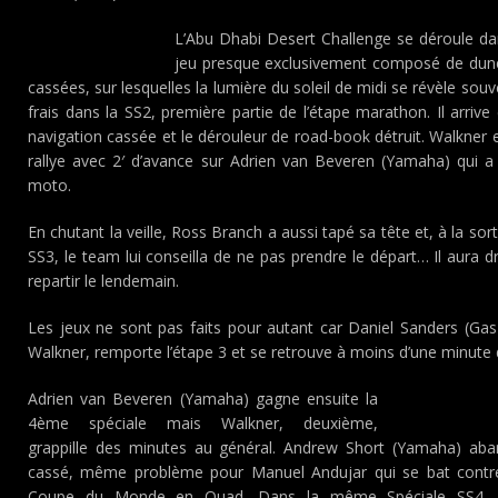
L’Abu Dhabi Desert Challenge se déroule dan
jeu presque exclusivement composé de dunes
cassées, sur lesquelles la lumière du soleil de midi se révèle souv
frais dans la SS2, première partie de l’étape marathon. Il arri
navigation cassée et le dérouleur de road-book détruit. Walkner e
rallye avec 2′ d’avance sur Adrien van Beveren (Yamaha) qui a
moto.
En chutant la veille, Ross Branch a aussi tapé sa tête et, à la sor
SS3, le team lui conseilla de ne pas prendre le départ… Il aura 
repartir le lendemain.
Les jeux ne sont pas faits pour autant car Daniel Sanders (Gas
Walkner, remporte l’étape 3 et se retrouve à moins d’une minute d
Adrien van Beveren (Yamaha) gagne ensuite la
4ème spéciale mais Walkner, deuxième,
grappille des minutes au général. Andrew Short (Yamaha) ab
cassé, même problème pour Manuel Andujar qui se bat contre 
Coupe du Monde en Quad. Dans la même Spéciale SS4, Se