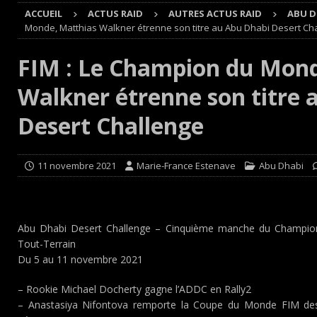
ACCUEIL
ACTUS RAID
AUTRES ACTUS RAID
ABU D
[ 4 août 2026 ]
Buggyra Organization and WINBO-DONGJI
Monde, Matthias Walkner étrenne son titre au Abu Dhabi Desert Ch
[ 4 août 2026 ]
Championnat de France FFSA des circuit 
FIM : Le Champion du Mond
[ 4 août 2026 ]
Paul Cauhaupé rejoint le cercle des va
Walkner étrenne son titre 
Cours
EDITO CIRCUIT
[ 7 août 2026 ]
De l’annulation du rallye TT Orthez-Béarn
Desert Challenge
11 novembre 2021
Marie-France Estenave
Abu Dhabi
Abu Dhabi Desert Challenge – Cinquième manche du Champio
Tout-Terrain
Du 5 au 11 novembre 2021
– Rookie Michael Docherty gagne l’ADDC en Rally2
– Anastasiya Nifontova remporte la Coupe du Monde FIM des 