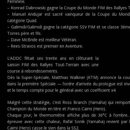
Féminine.
– Konrad Dabrowski gagne la Coupe du Monde FIM des Rallyes Tou
– Manuel Andujar est sacré vainqueur de la Coupe du Monde
catégorie Quad.
– Galimidi/Galimidi gagne la catégorie SSV FIM et se classe 3è
Torres père et fils.
– Dave McBride est meilleur Vétéran.
– Rees-Stravos est premier en Aventure.
L’ADDC fêtait ses trente ans en clôturant la
saison FIM des Rallyes Tout-Terrain avec une
course à rebondissements.
Dès la Super-Spéciale, Matthias Walkner (KTM) annonce la co
dans la première Spéciale — l’ordre d’arrivée du prologue est i
et le temps compte pour le général avec un coefficient x4.
Malgré cette stratégie, c’est Ross Branch (Yamaha) qui remport
Champion du Monde en titre et Franco Caimi (Hero).
Chaque jour, le thermomètre affiche plus de 36°C à l’ombr
épreuve avec cette chaleur, Rafal Sonik (Yamaha) revient par 
Caimi (Hero) casse le sien dans la SS2.