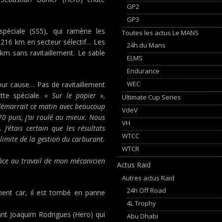
GP2
GP3
spéciale (SS5), qui ramène les
Toutes les actus Le MANS
 216 km en secteur sélectif… Les
24h du Mans
km sans ravitaillement. Le sable
ELMS
Endurance
WEC
our cause… Pas de ravitaillement
te spéciale.
« Sur le papier »,
Ultimate Cup Series
 démarrait ce matin avec beaucoup
VdeV
70 puis, j’ai roulé au mieux. Nous
VH
’étais certain que les résultats
WTCC
 limite de la gestion du carburant.
WTCR
râce au travail de mon mécanicien
Actus Raid
Autres actus Raid
24h Off Road
ment car, il est tombé en panne
4L Trophy
ant Joaquim Rodrigues (Hero) qui
Abu Dhabi