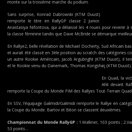
monte sur la troisième marche du podium.
Sans surprise, Konrad Dabrowski (KTM Duust)
remporte le titre en RallyGP classe 2 Junior.
Anastasiya Nifontova, qui a délaissé les 4 roues pour revenir 
la classe féminine tandis que Dave McBride se démarque meilleur
En Rallye2, belle révélation de Michael Docherty, Sud Africain ba
et aurait été classé en 3èle position au scratch des catégories 
un autre Rookie Américain, Jacob Argubright (KTM Duust), il t
et le Rookie venu du Danemark, Thomas Kongshøj (KTM Duust).
En Quad, la vict
Ahli devant Ra
remporte la Coupe du Monde FIM des Rallyes Tout-Terrain Quad
En SSV, l’équipage Galimidi/Galimidi remporte le Rallye en caté
la Coupe du Monde. Bartov et Biton se classent deuxièmes.
Championnat du Monde RallyGP :
1.Walkner, 103 points ; 2.Va
53 points…