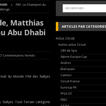
HABI
FIM : Le Champion du
AN Automotive Technology sign strategic partnership
RALLYE-RAID
allenge
sur le Circuit de Magny-Cours
EDITO CIRCUIT
e, Matthias
inqueurs en Porsche Carrera Cup France après son double succès à Magny-
ARTICLES PAR CATEGORIE
au Abu Dhabi
Actus Circuit
, les Cimes sur de bons rails !
EDITO RAID
Autres actus Circuit
24H de Spa
Commentaires fermés
Alpine Europa Cup
Andros
Blancpain
Camion
nnat du Monde FIM des Rallyes
Circuit France
Eurocup FR
FFSA GT
FREC
Rallyes Tout-Terrain catégorie
GT FIA