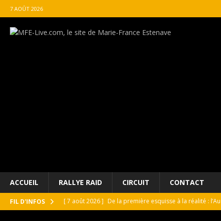
7 AOÛT 2026
ACCUEIL
RALLYE RAID
CIRCUIT
CONTACT
[ 7 août 2026 ]
De la première esquisse à la réalité : l’
FIL D'INFOS
[ 7 août 2026 ]
GT4 France Joran Leneutre à Magny-Cours