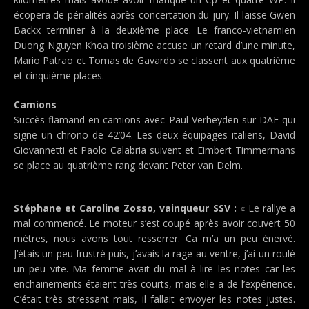
écopera de pénalités après concertation du jury. Il laisse Gwen
Backx terminer à la deuxième place. Le franco-vietnamien
Duong Nguyen Khoa troisième accuse un retard d’une minute,
Mario Patrao et Tomas de Gavardo se classent aux quatrième
et cinquième places.
Camions
Succès flamand en camions avec Paul Verheyden sur DAF qui
signe un chrono de 42’04. Les deux équipages italiens, David
Giovannetti et Paolo Calabria suivent et Eimbert Timmermans
se place au quatrième rang devant Peter van Delm.
Stéphane et Caroline Zosso, vainqueur SSV :
« Le rallye a
mal commencé. Le moteur s’est coupé après avoir couvert 50
mètres, nous avons tout resserrer. Ca m’a un peu énervé.
J’étais un peu frustré puis, j’avais la rage au ventre, j’ai un roulé
un peu vite. Ma femme avait du mal à lire les notes car les
enchainements étaient très courts, mais elle a de l’expérience.
C’était très stressant mais, il fallait envoyer les notes justes.