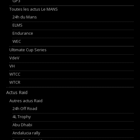
GP3
Toutes les actus Le MANS
24h du Mans
ELMS
Endurance
WEC
Ultimate Cup Series
VdeV
VH
WTCC
WTCR
Actus Raid
Autres actus Raid
24h Off Road
4L Trophy
Abu Dhabi
Andalucia rally