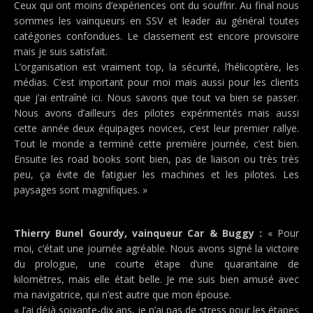
Ceux qui ont moins d’expériences ont du souffrir. Au final nous
sommes les vainqueurs en SSV et leader au général toutes
catégories confondues. Le classement est encore provisoire
mais je suis satisfait.
L’organisation est vraiment top, la sécurité, l’hélicoptère, les
médias. C’est important pour moi mais aussi pour les clients
que j’ai entraîné ici. Nous savons que tout va bien se passer.
Nous avons d’ailleurs des pilotes expérimentés mais aussi
cette année deux équipages novices, c’est leur premier rallye.
Tout le monde a terminé cette première journée, c’est bien.
Ensuite les road books sont bien, pas de liaison ou très très
peu, ça évite de fatiguer les machines et les pilotes. Les
paysages sont magnifiques. »
Thierry Bunel Gourdy, vainqueur Car & Buggy :
« Pour
moi, c’était une journée agréable. Nous avons signé la victoire
du prologue, une courte étape d’une quarantaine de
kilomètres, mais elle était belle. Je me suis bien amusé avec
ma navigatrice, qui n’est autre que mon épouse.
« J’ai déjà soixante-dix ans, je n’ai pas de stress pour les étapes