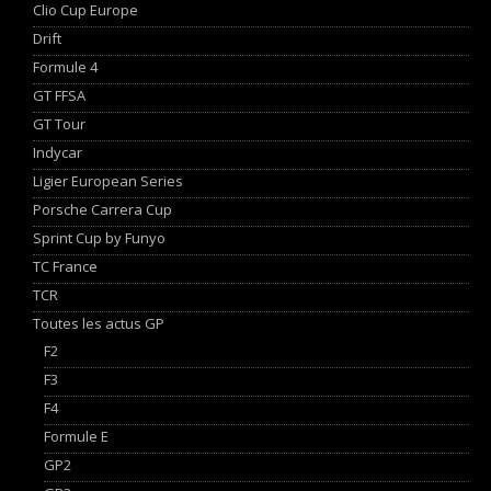
Clio Cup Europe
Drift
Formule 4
GT FFSA
GT Tour
Indycar
Ligier European Series
Porsche Carrera Cup
Sprint Cup by Funyo
TC France
TCR
Toutes les actus GP
F2
F3
F4
Formule E
GP2