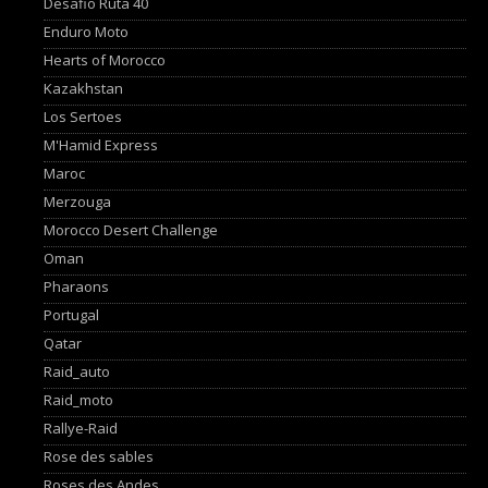
Desafio Ruta 40
Enduro Moto
Hearts of Morocco
Kazakhstan
Los Sertoes
M'Hamid Express
Maroc
Merzouga
Morocco Desert Challenge
Oman
Pharaons
Portugal
Qatar
Raid_auto
Raid_moto
Rallye-Raid
Rose des sables
Roses des Andes