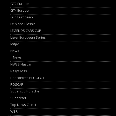
GT2 Europe
GT4 Europe
GT4 European
Le Mans Classic
LEGENDS CARS CUP
Ligier European Series
Mitjet
News
News
NWES Nascar
RallyCross
Rencontres PEUGEOT
ROSCAR
Supercup Porsche
Superkart
Top News Circuit
WSR