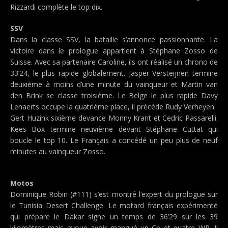
Rizzardi complète le top dix.
SSV
Dans la classe SSV, la bataille s’annonce passionnante. La
victoire dans le prologue appartient à Stéphane Zosso de
Suisse. Avec sa partenaire Caroline, ils ont réalisé un chrono de
33’24, le plus rapide globalement. Jasper Versteijnen termine
deuxième à moins d’une minute du vainqueur et Martin van
den Brink se classe troisième. Le Belge le plus rapide Davy
Lenaerts occupe la quatrième place, il précède Rudy Verheyen.
Gert Huzink sixième devance Monny Krant et Cedric Passarelli.
Kees Box termine neuvième devant Stéphane Cuttat qui
boucle le top 10. Le Français a concédé un peu plus de neuf
minutes au vainqueur Zosso.
Motos
Dominique Robin (#111) s’est montré l’expert du prologue sur
le Tunisia Desert Challenge. Le motard français expérimenté
qui prépare le Dakar signe un temps de 36’29 sur les 39
kilomètres mais avoue avoir manqué un Cp et quatre WP. Il