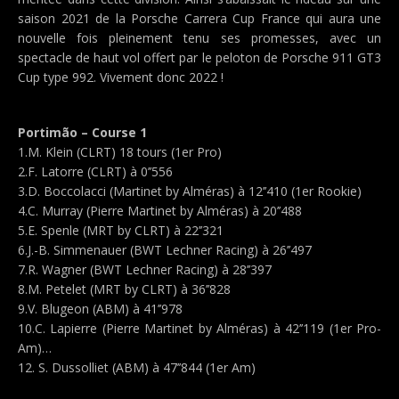
saison 2021 de la Porsche Carrera Cup France qui aura une
nouvelle fois pleinement tenu ses promesses, avec un
spectacle de haut vol offert par le peloton de Porsche 911 GT3
Cup type 992. Vivement donc 2022 !
Portimão – Course 1
1.M. Klein (CLRT) 18 tours (1er Pro)
2.F. Latorre (CLRT) à 0’’556
3.D. Boccolacci (Martinet by Alméras) à 12’’410 (1er Rookie)
4.C. Murray (Pierre Martinet by Alméras) à 20’’488
5.E. Spenle (MRT by CLRT) à 22’’321
6.J.-B. Simmenauer (BWT Lechner Racing) à 26’’497
7.R. Wagner (BWT Lechner Racing) à 28’’397
8.M. Petelet (MRT by CLRT) à 36’’828
9.V. Blugeon (ABM) à 41’’978
10.C. Lapierre (Pierre Martinet by Alméras) à 42’’119 (1er Pro-
Am)…
12. S. Dussolliet (ABM) à 47’’844 (1er Am)