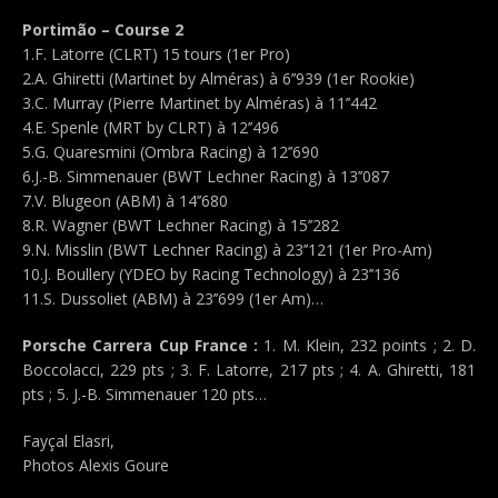
Portimão – Course 2
1.F. Latorre (CLRT) 15 tours (1er Pro)
2.A. Ghiretti (Martinet by Alméras) à 6’’939 (1er Rookie)
3.C. Murray (Pierre Martinet by Alméras) à 11’’442
4.E. Spenle (MRT by CLRT) à 12’’496
5.G. Quaresmini (Ombra Racing) à 12’’690
6.J.-B. Simmenauer (BWT Lechner Racing) à 13’’087
7.V. Blugeon (ABM) à 14’’680
8.R. Wagner (BWT Lechner Racing) à 15’’282
9.N. Misslin (BWT Lechner Racing) à 23’’121 (1er Pro-Am)
10.J. Boullery (YDEO by Racing Technology) à 23’’136
11.S. Dussoliet (ABM) à 23’’699 (1er Am)…
Porsche Carrera Cup France :
1. M. Klein, 232 points ; 2. D.
Boccolacci, 229 pts ; 3. F. Latorre, 217 pts ; 4. A. Ghiretti, 181
pts ; 5. J.-B. Simmenauer 120 pts…
Fayçal Elasri,
Photos Alexis Goure