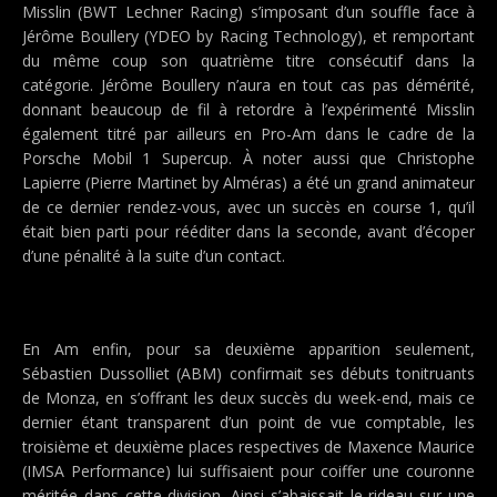
Misslin (BWT Lechner Racing) s’imposant d’un souffle face à
Jérôme Boullery (YDEO by Racing Technology), et remportant
du même coup son quatrième titre consécutif dans la
catégorie. Jérôme Boullery n’aura en tout cas pas démérité,
donnant beaucoup de fil à retordre à l’expérimenté Misslin
également titré par ailleurs en Pro-Am dans le cadre de la
Porsche Mobil 1 Supercup. À noter aussi que Christophe
Lapierre (Pierre Martinet by Alméras) a été un grand animateur
de ce dernier rendez-vous, avec un succès en course 1, qu’il
était bien parti pour rééditer dans la seconde, avant d’écoper
d’une pénalité à la suite d’un contact.
En Am enfin, pour sa deuxième apparition seulement,
Sébastien Dussolliet (ABM) confirmait ses débuts tonitruants
de Monza, en s’offrant les deux succès du week-end, mais ce
dernier étant transparent d’un point de vue comptable, les
troisième et deuxième places respectives de Maxence Maurice
(IMSA Performance) lui suffisaient pour coiffer une couronne
méritée dans cette division. Ainsi s’abaissait le rideau sur une