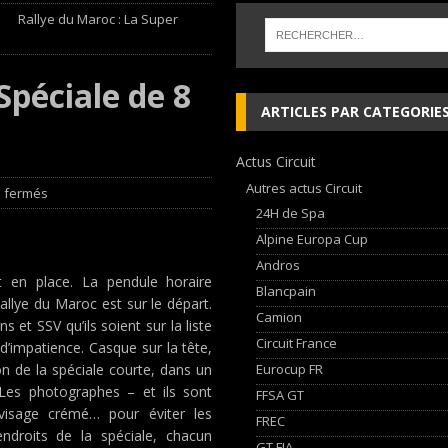
Rallye du Maroc : La Super
a Hongroise avec son pilote Guillaume de Mévius
EDITO RAID
alisé par Sébastien Delaunay
EDITO RAID
Spéciale de 8
lieu à Dijon du 23 au 25 Avril avec HVM Racing
EDITO CIRCUIT
ARTICLES PAR CATEGORIE
e and Ferrari vie for international glory
GT WORLD CHALLENGE
Actus Circuit
Autres actus Circuit
 fermés
24H de Spa
Alpine Europa Cup
Andros
 en place. La pendule horaire
Blancpain
allye du Maroc est sur le départ.
Camion
et SSV qu’ils soient sur la liste
Circuit France
d’impatience. Casque sur la tête,
Eurocup FR
on de la spéciale courte, dans un
Les photographes – et ils sont
FFSA GT
isage crémé… pour éviter les
FREC
endroits de la spéciale, chacun
GT FIA