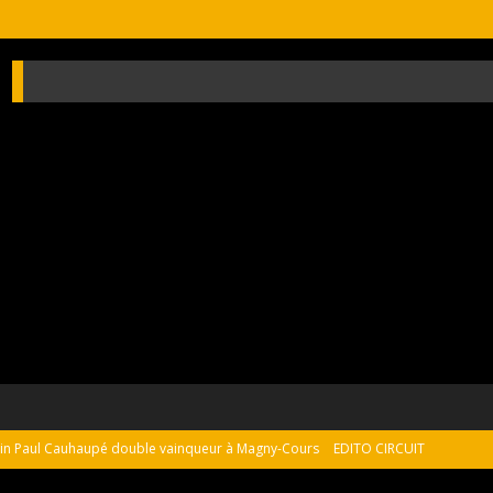
sain Paul Cauhaupé double vainqueur à Magny-Cours
EDITO CIRCUIT
 on the monterey peninsula
NEWS