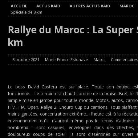
ACCUEIL
ACTUS RAID
AUTRES ACTUS RAID
MAROC
[ 8 août 2026 ]
Avant les Cimes, Mathieu Baumel à la Baj
Spéciale de 8 km
[ 8 août 2026 ]
Morocco Desert Challenge : Road-book ré
Rallye du Maroc : La Super 
[ 8 août 2026 ]
Grand Prix de France Historique : Il aura 
km
[ 8 août 2026 ]
GT World Challenge : Mercedes-AMG, Porsch
EUROPE
8 octobre 2021
Marie-France Estenave
Maroc
Commentaires
Le boss David Castera est sur place. Toute son équipe est
fonctionne… Le terrain est chaud comme de la braise. Bref, le R
Simple mise en jambe pour tout le monde. Motos, autos, camions 
FIM, FIA, Open, Rallye 2, Enduro Cup ou camions. Tous piaffent 
mains gantées, concentration extrême… l’heure est à la récitati
environnement qu’ils n’auront même pas le temps d’admirer. 
nombreux – sont casqués, enveloppés dans des chèches, v
douloureux coups de soleil. Ils sont disséminés sur divers 