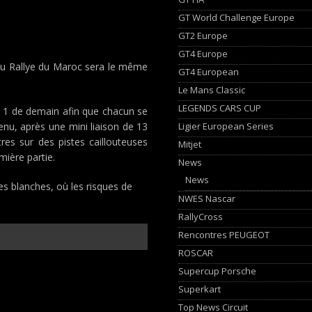
GT World Challenge Europe
GT2 Europe
GT4 Europe
 du Rallye du Maroc sera le même
GT4 European
Le Mans Classic
LEGENDS CARS CUP
pe 1 de demain afin que chacun se
Ligier European Series
enu, après une mini liaison de 13
tres sur des pistes caillouteuses
Mitjet
mière partie.
News
News
es blanches, où les risques de
NWES Nascar
RallyCross
Rencontres PEUGEOT
ROSCAR
Supercup Porsche
Superkart
Top News Circuit