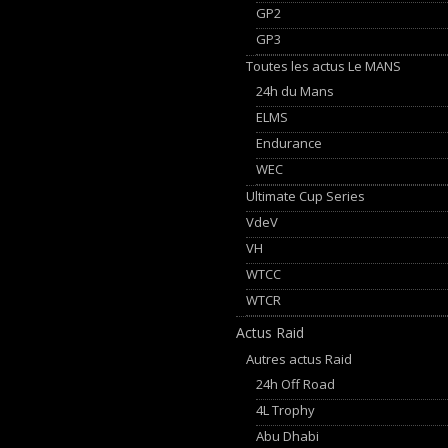
GP2
GP3
Toutes les actus Le MANS
24h du Mans
ELMS
Endurance
WEC
Ultimate Cup Series
VdeV
VH
WTCC
WTCR
Actus Raid
Autres actus Raid
24h Off Road
4L Trophy
Abu Dhabi