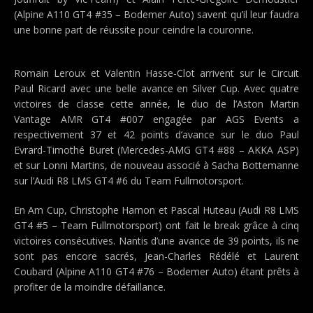
(Alpine A110 GT4 #35 – Bodemer Auto) savent qu’il leur faudra
une bonne part de réussite pour ceindre la couronne.
Romain Leroux et Valentin Hasse-Clot arrivent sur le Circuit
Paul Ricard avec une belle avance en Silver Cup. Avec quatre
victoires de classe cette année, le duo de l’Aston Martin
Vantage AMR GT4 #007 engagée par AGS Events a
respectivement 37 et 42 points d’avance sur le duo Paul
Evrard-Timothé Buret (Mercedes-AMG GT4 #88 – AKKA ASP)
et sur Lonni Martins, de nouveau associé à Sacha Bottemanne
sur l’Audi R8 LMS GT4 #6 du Team Fullmotorsport.
En Am Cup, Christophe Hamon et Pascal Huteau (Audi R8 LMS
GT4 #5 – Team Fullmotorsport) ont fait le break grâce à cinq
victoires consécutives. Nantis d’une avance de 39 points, ils ne
sont pas encore sacrés, Jean-Charles Rédélé et Laurent
Coubard (Alpine A110 GT4 #76 – Bodemer Auto) étant prêts à
profiter de la moindre défaillance.