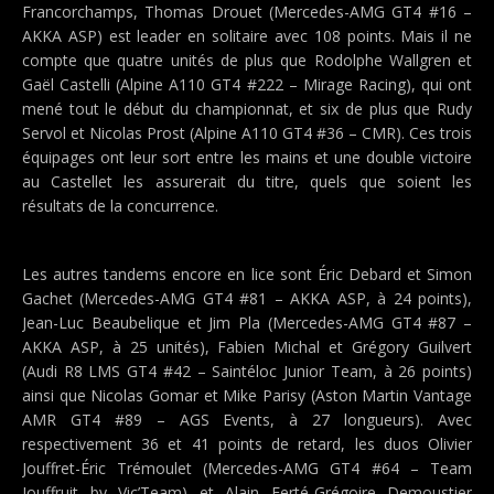
Francorchamps, Thomas Drouet (Mercedes-AMG GT4 #16 –
AKKA ASP) est leader en solitaire avec 108 points. Mais il ne
compte que quatre unités de plus que Rodolphe Wallgren et
Gaël Castelli (Alpine A110 GT4 #222 – Mirage Racing), qui ont
mené tout le début du championnat, et six de plus que Rudy
Servol et Nicolas Prost (Alpine A110 GT4 #36 – CMR). Ces trois
équipages ont leur sort entre les mains et une double victoire
au Castellet les assurerait du titre, quels que soient les
résultats de la concurrence.
Les autres tandems encore en lice sont Éric Debard et Simon
Gachet (Mercedes-AMG GT4 #81 – AKKA ASP, à 24 points),
Jean-Luc Beaubelique et Jim Pla (Mercedes-AMG GT4 #87 –
AKKA ASP, à 25 unités), Fabien Michal et Grégory Guilvert
(Audi R8 LMS GT4 #42 – Saintéloc Junior Team, à 26 points)
ainsi que Nicolas Gomar et Mike Parisy (Aston Martin Vantage
AMR GT4 #89 – AGS Events, à 27 longueurs). Avec
respectivement 36 et 41 points de retard, les duos Olivier
Jouffret-Éric Trémoulet (Mercedes-AMG GT4 #64 – Team
Jouffruit by Vic’Team) et Alain Ferté-Grégoire Demoustier