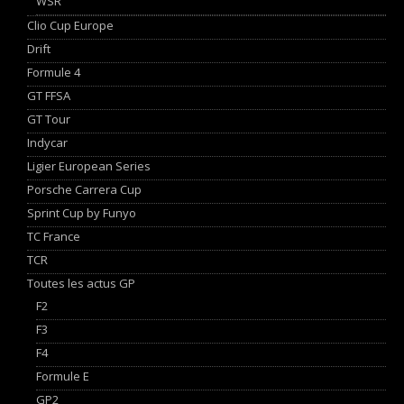
WSR
Clio Cup Europe
Drift
Formule 4
GT FFSA
GT Tour
Indycar
Ligier European Series
Porsche Carrera Cup
Sprint Cup by Funyo
TC France
TCR
Toutes les actus GP
F2
F3
F4
Formule E
GP2