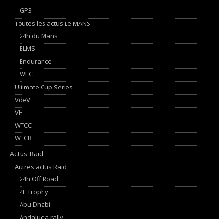
GP3
Toutes les actus Le MANS
24h du Mans
ELMS
Endurance
WEC
Ultimate Cup Series
VdeV
VH
WTCC
WTCR
Actus Raid
Autres actus Raid
24h Off Road
4L Trophy
Abu Dhabi
Andalucia rally