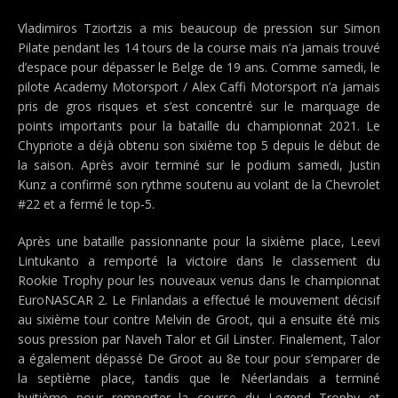
Vladimiros Tziortzis a mis beaucoup de pression sur Simon
Pilate pendant les 14 tours de la course mais n’a jamais trouvé
d’espace pour dépasser le Belge de 19 ans. Comme samedi, le
pilote Academy Motorsport / Alex Caffi Motorsport n’a jamais
pris de gros risques et s’est concentré sur le marquage de
points importants pour la bataille du championnat 2021. Le
Chypriote a déjà obtenu son sixième top 5 depuis le début de
la saison. Après avoir terminé sur le podium samedi, Justin
Kunz a confirmé son rythme soutenu au volant de la Chevrolet
#22 et a fermé le top-5.
Après une bataille passionnante pour la sixième place, Leevi
Lintukanto a remporté la victoire dans le classement du
Rookie Trophy pour les nouveaux venus dans le championnat
EuroNASCAR 2. Le Finlandais a effectué le mouvement décisif
au sixième tour contre Melvin de Groot, qui a ensuite été mis
sous pression par Naveh Talor et Gil Linster. Finalement, Talor
a également dépassé De Groot au 8e tour pour s’emparer de
la septième place, tandis que le Néerlandais a terminé
huitième pour remporter la course du Legend Trophy et