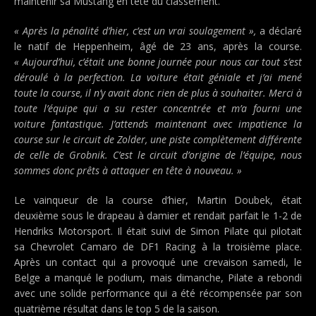
maintenir sa Mustang en tête du classement.
« Après la pénalité d’hier, c’est un vrai soulagement »,
a déclaré
le natif de Heppenheim, âgé de 23 ans, après la course.
« Aujourd’hui, c’était une bonne journée pour nous car tout s’est
déroulé à la perfection. La voiture était géniale et j’ai mené
toute la course, il n’y avait donc rien de plus à souhaiter. Merci à
toute l’équipe qui a su rester concentrée et m’a fourni une
voiture fantastique. J’attends maintenant avec impatience la
course sur le circuit de Zolder, une piste complètement différente
de celle de Grobnik. C’est le circuit d’origine de l’équipe, nous
sommes donc prêts à attaquer en tête à nouveau. »
Le vainqueur de la course d’hier, Martin Doubek, était
deuxième sous le drapeau à damier et rendait parfait le 1-2 de
Hendriks Motorsport. Il était suivi de Simon Pilate qui pilotait
sa Chevrolet Camaro de DF1 Racing à la troisième place.
Après un contact qui a provoqué une crevaison samedi, le
Belge a manqué le podium, mais dimanche, Pilate a rebondi
avec une solide performance qui a été récompensée par son
quatrième résultat dans le top 5 de la saison.