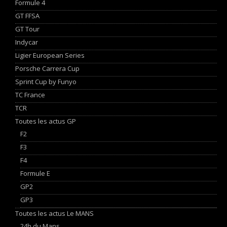
Formule 4
GT FFSA
GT Tour
Indycar
Ligier European Series
Porsche Carrera Cup
Sprint Cup by Funyo
TC France
TCR
Toutes les actus GP
F2
F3
F4
Formule E
GP2
GP3
Toutes les actus Le MANS
24h du Mans