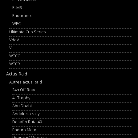
ELMS
Endurance
WEC
Ultimate Cup Series
VdeV
VH
WTCC
WTCR
Actus Raid
Autres actus Raid
24h Off Road
4L Trophy
Abu Dhabi
Andalucia rally
Desafio Ruta 40
Enduro Moto
Hearts of Morocco