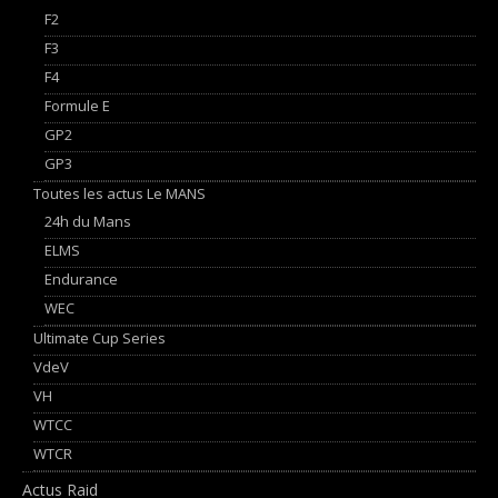
F2
F3
F4
Formule E
GP2
GP3
Toutes les actus Le MANS
24h du Mans
ELMS
Endurance
WEC
Ultimate Cup Series
VdeV
VH
WTCC
WTCR
Actus Raid