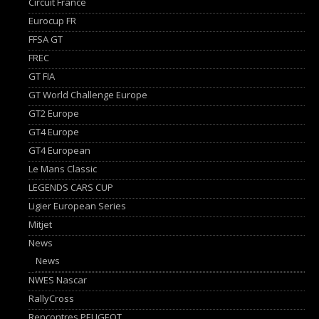
Circuit France
Eurocup FR
FFSA GT
FREC
GT FIA
GT World Challenge Europe
GT2 Europe
GT4 Europe
GT4 European
Le Mans Classic
LEGENDS CARS CUP
Ligier European Series
Mitjet
News
News
NWES Nascar
RallyCross
Rencontres PEUGEOT