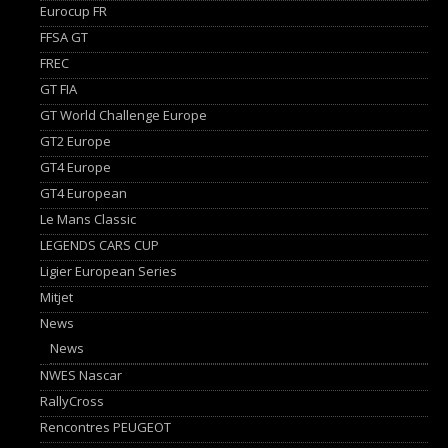
Eurocup FR
FFSA GT
FREC
GT FIA
GT World Challenge Europe
GT2 Europe
GT4 Europe
GT4 European
Le Mans Classic
LEGENDS CARS CUP
Ligier European Series
Mitjet
News
News
NWES Nascar
RallyCross
Rencontres PEUGEOT