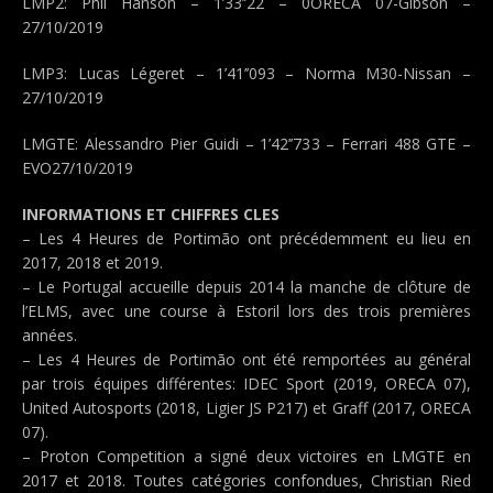
LMP2: Phil Hanson – 1’33’’22 – 0ORECA 07-Gibson –
27/10/2019
LMP3: Lucas Légeret – 1’41’’093 – Norma M30-Nissan –
27/10/2019
LMGTE: Alessandro Pier Guidi – 1’42’’733 – Ferrari 488 GTE –
EVO27/10/2019
INFORMATIONS ET CHIFFRES CLES
– Les 4 Heures de Portimão ont précédemment eu lieu en
2017, 2018 et 2019.
– Le Portugal accueille depuis 2014 la manche de clôture de
l’ELMS, avec une course à Estoril lors des trois premières
années.
– Les 4 Heures de Portimão ont été remportées au général
par trois équipes différentes: IDEC Sport (2019, ORECA 07),
United Autosports (2018, Ligier JS P217) et Graff (2017, ORECA
07).
– Proton Competition a signé deux victoires en LMGTE en
2017 et 2018. Toutes catégories confondues, Christian Ried