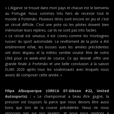
« L’Algarve se trouve dans mon pays et chacun est le bienvenu
au Portugal. Nous sommes très fiers de recevoir tout le
monde à Portimão. Plusieurs titres sont encore en jeu et c’est
un circuit difficile. C’est une piste où les pilotes doivent bien
mémoriser leurs repères, car ils ne sont pas très faciles.
« Le circuit est sinueux, il est connu comme les ‘montagnes
russes’ du sport automobile. Le revêtement de la piste a été
entièrement refait, les bosses vues les années précédentes
ont donc disparu et la météo semble vouloir être de notre
côté pour ce week-end de course. Ce qui devrait offrir une
grande finale à Portimão et une belle conclusion à la saison
ELMS 2020 après tous les soubresauts avec lesquels nous
avons dû composer cette année. »
Filipe Albuquerque (ORECA 07-Gibson #22, United
Autosports) :
« Le championnat a beau être gagné, la
pression est toujours là parce que nous devons être aussi
bons que lors de la course précédente. Nous ne nous
reposons pas sur nos lauriers, et nous nous rendons à