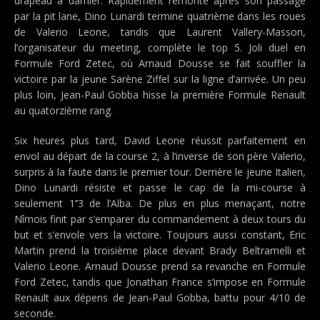
drapeau à damier. Rapidement remonté après son passage
par la pit lane, Dino Lunardi termine quatrième dans les roues
de Valerio Leone, tandis que Laurent Vallery-Masson,
l’organisateur du meeting, complète le top 5. Joli duel en
Formule Ford Zetec, où Arnaud Dousse se fait souffler la
victoire par la jeune Sarène Ziffel sur la ligne d’arrivée. Un peu
plus loin, Jean-Paul Gobba hisse la première Formule Renault
au quatorzième rang.
Six heures plus tard, David Leone réussit parfaitement en
envol au départ de la course 2, à l’inverse de son père Valerio,
surpris à la faute dans le premier tour. Derrière le jeune Italien,
Dino Lunardi résiste et passe le cap de la mi-course à
seulement 1’’3 de l’Alba. De plus en plus menaçant, notre
Nîmois finit par s’emparer du commandement à deux tours du
but et s’envole vers la victoire. Toujours aussi constant, Eric
Martin prend la troisième place devant Brady Beltramelli et
Valerio Leone. Arnaud Dousse prend sa revanche en Formule
Ford Zetec, tandis que Jonathan France s’impose en Formule
Renault aux dépens de Jean-Paul Gobba, battu pour 4/10 de
seconde.