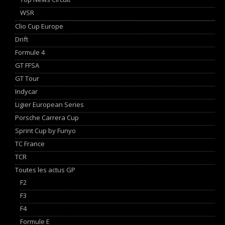
WSR
Clio Cup Europe
Drift
Formule 4
GT FFSA
GT Tour
Indycar
Ligier European Series
Porsche Carrera Cup
Sprint Cup by Funyo
TC France
TCR
Toutes les actus GP
F2
F3
F4
Formule E