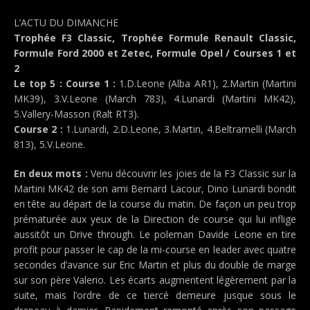
L’ACTU DU DIMANCHE
Trophée F3 Classic, Trophée Formule Renault Classic,
Formule Ford 2000 et Zetec, Formule Opel / Courses 1 et
2
Le top 5 : Course 1 :
1.D.Leone (Alba AR1), 2.Martin (Martini
MK39), 3.V.Leone (March 783), 4.Lunardi (Martini MK42),
5.Vallery-Masson (Ralt RT3).
Course 2 :
1.Lunardi, 2.D.Leone, 3.Martin, 4.Beltramelli (March
813), 5.V.Leone.
En deux mots :
Venu découvrir les joies de la F3 Classic sur la
Martini MK42 de son ami Bernard Lacour, Dino Lunardi bondit
en tête au départ de la course du matin. De façon un peu trop
prématurée aux yeux de la Direction de course qui lui inflige
aussitôt un Drive through. Le poleman Davide Leone en tire
profit pour passer le cap de la mi-course en leader avec quatre
secondes d’avance sur Eric Martin et plus du double de marge
sur son père Valerio. Les écarts augmentent légèrement par la
suite, mais l’ordre de ce tiercé demeure jusque sous le