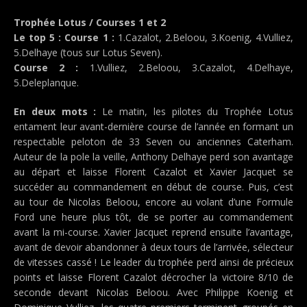
Trophée Lotus / Courses 1 et 2
Le top 5 : Course 1 :
1.Cazalot, 2.Beloou, 3.Koenig, 4.Vulliez,
5.Delhaye (tous sur Lotus Seven).
Course 2 :
1.Vulliez, 2.Beloou, 3.Cazalot, 4.Delhaye,
5.Deleplanque.
En deux mots :
Le matin, les pilotes du Trophée Lotus
entament leur avant-dernière course de l’année en formant un
respectable peloton de 33 Seven ou anciennes Caterham.
Auteur de la pole la veille, Anthony Delhaye perd son avantage
au départ et laisse Florent Cazalot et Xavier Jacquet se
succéder au commandement en début de course. Puis, c’est
au tour de Nicolas Beloou, encore au volant d’une Formule
Ford une heure plus tôt, de se porter au commandement
avant la mi-course. Xavier Jacquet reprend ensuite l’avantage,
avant de devoir abandonner à deux tours de l’arrivée, sélecteur
de vitesses cassé ! Le leader du trophée perd ainsi de précieux
points et laisse Florent Cazalot décrocher la victoire 8/10 de
seconde devant Nicolas Beloou. Avec Philippe Koenig et