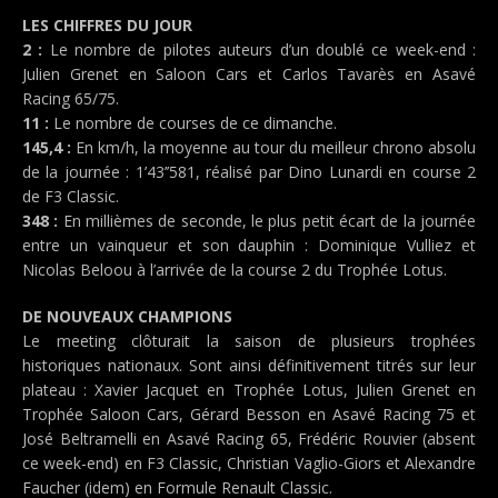
LES CHIFFRES DU JOUR
2 :
Le nombre de pilotes auteurs d’un doublé ce week-end :
Julien Grenet en Saloon Cars et Carlos Tavarès en Asavé
Racing 65/75.
11 :
Le nombre de courses de ce dimanche.
145,4 :
En km/h, la moyenne au tour du meilleur chrono absolu
de la journée : 1’43’’581, réalisé par Dino Lunardi en course 2
de F3 Classic.
348 :
En millièmes de seconde, le plus petit écart de la journée
entre un vainqueur et son dauphin : Dominique Vulliez et
Nicolas Beloou à l’arrivée de la course 2 du Trophée Lotus.
DE NOUVEAUX CHAMPIONS
Le meeting clôturait la saison de plusieurs trophées
historiques nationaux. Sont ainsi définitivement titrés sur leur
plateau : Xavier Jacquet en Trophée Lotus, Julien Grenet en
Trophée Saloon Cars, Gérard Besson en Asavé Racing 75 et
José Beltramelli en Asavé Racing 65, Frédéric Rouvier (absent
ce week-end) en F3 Classic, Christian Vaglio-Giors et Alexandre
Faucher (idem) en Formule Renault Classic.