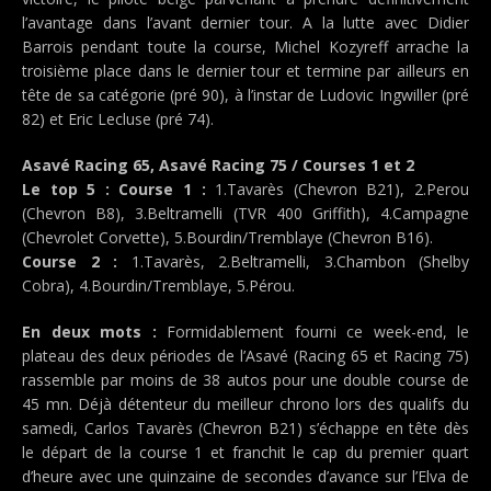
l’avantage dans l’avant dernier tour. A la lutte avec Didier
Barrois pendant toute la course, Michel Kozyreff arrache la
troisième place dans le dernier tour et termine par ailleurs en
tête de sa catégorie (pré 90), à l’instar de Ludovic Ingwiller (pré
82) et Eric Lecluse (pré 74).
Asavé Racing 65, Asavé Racing 75 / Courses 1 et 2
Le top 5 : Course 1 :
1.Tavarès (Chevron B21), 2.Perou
(Chevron B8), 3.Beltramelli (TVR 400 Griffith), 4.Campagne
(Chevrolet Corvette), 5.Bourdin/Tremblaye (Chevron B16).
Course 2 :
1.Tavarès, 2.Beltramelli, 3.Chambon (Shelby
Cobra), 4.Bourdin/Tremblaye, 5.Pérou.
En deux mots :
Formidablement fourni ce week-end, le
plateau des deux périodes de l’Asavé (Racing 65 et Racing 75)
rassemble par moins de 38 autos pour une double course de
45 mn. Déjà détenteur du meilleur chrono lors des qualifs du
samedi, Carlos Tavarès (Chevron B21) s’échappe en tête dès
le départ de la course 1 et franchit le cap du premier quart
d’heure avec une quinzaine de secondes d’avance sur l’Elva de