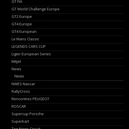
GT FIA
GT World Challenge Europe
GT2 Europe
GT4 Europe
GT4 European
Le Mans Classic
LEGENDS CARS CUP
Ligier European Series
Mitjet
News
News
NWES Nascar
RallyCross
Rencontres PEUGEOT
ROSCAR
Supercup Porsche
Superkart
Top News Circuit