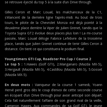
se retrouve éjecté du top 5 à la suite d’un Drive through.
Gilles Ceron et Marc Louail, les malchanceux de la C1,
s’élancent de la dernière ligne l’après-midi. Au bout de trois
tours, le pilote de la Chevrolet Monza est déjà pointé à la
deuxième place derrière la Viper de Julien Grenet, tandis que la
Toyota Supra GT2 évolue deux places plus loin ! La mi-course
passée, Marc Louail déloge Fabrice Lefebvre de la troisième
place, tandis que Julien Grenet continue de tenir Gilles Ceron à
distance. On tient ce qui constituera le podium final.
Youngtimers GTI Cup, Roadster Pro Cup / Course 2
Le top 5 :
1.Hawes (Golf GTI), 2.Manganaro (Mazda MX-5),
3.Hergault (Mazda MX-5), 4.Castillou (Mazda MX-5), 5.Gosset
(Mazda MX-5).
En deux mots :
Vainqueur de la course 1 samedi, Yoann
Hervé perd gros dès le coup d’envoi de cette seconde course
en écopant d’un Drive through pour avoir anticipé son départ.
Cela fait naturellement l’affaire de son grand rival de la veille,
Cameron Hawes. Aux commandes de sa Golf GTI, le jeune