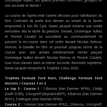
Dominique Vulliez, les quatre premiers terminent groupés en
une seconde et demie !
La course de l’après-midi s’avère décisive pour l’attribution du
titre. Contraint de partir bon dernier au volant de la Seven
empruntée à son fils Cyril, Xavier Jacquet entame une solide
remontée dès le lâché du peloton. Devant, Dominique Vulliez
et Florent Cazalot se succèdent au commandement et
passent la mi-course dans cet ordre devant Nicolas Beloou.
Intense, la bataille en tête se poursuit jusqu’au terme de la
course avec une arrivée extrêmement serrée plaçant
Dominique Vulliez devant Nicolas Beloou et Florent Cazalot,
tous trois classés dans la même seconde. Remonté septième,
Xavier Jacquet remporte le Trophée Lotus 2020.
Trophée Formule Ford Kent, Challenge Formula Ford
Historic / Courses 1 et 2
Le top 5 : Course 1 :
1.Beloou (Van Diemen RF90), 2.Midy
(Swift SC89), 3.Kozyreff (Reynard 88FF), 4.Barrois (Van Diemen
RF91), 5.Métayer (Van Diemen RF90).
Course 2 :
1.Horion (Van Diemen RF92), 2.Beloou, 3.Kozyreff,