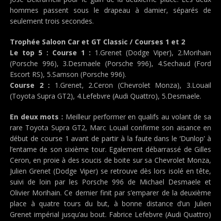
hommes passent sous le drapeau à damier, séparés de
seulement trois secondes.
Trophée Saloon Car et GT Classic / Courses 1 et 2
Le top 5 : Course 1 :
1.Grenet (Dodge Viper), 2.Morihain
(Porsche 996), 3.Desmaele (Porsche 996), 4.Sechaud (Ford
Escort RS), 5.Samson (Porsche 996).
Course 2 :
1.Grenet, 2.Ceron (Chevrolet Monza), 3.Louail
(Toyota Supra GT2), 4.Lefebvre (Audi Quattro), 5.Desmaele.
En deux mots :
Meilleur performer en qualifs au volant de sa
rare Toyota Supra GT2, Marc Louail confirme son aisance en
début de course 1 avant de partir à la faute dans le ‘Dunlop’ à
l’entame de son sixième tour. Egalement débarrassé de Gilles
Ceron, en proie à des soucis de boite sur sa Chevrolet Monza,
Julien Grenet (Dodge Viper) se retrouve dès lors isolé en tête,
suivi de loin par les Porsche 996 de Michael Desmaele et
Olivier Morihain. Ce dernier finit par s’emparer de la deuxième
place à quatre tours du but, à bonne distance d’un Julien
Grenet impérial jusqu’au bout. Fabrice Lefebvre (Audi Quattro)