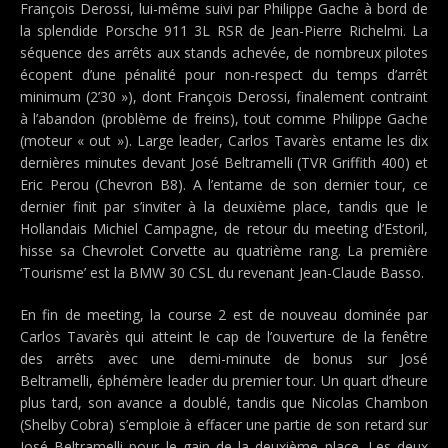
François Derossi, lui-même suivi par Philippe Gache à bord de
la splendide Porsche 911 3L RSR de Jean-Pierre Richelmi. La
séquence des arrêts aux stands achevée, de nombreux pilotes
écopent d’une pénalité pour non-respect du temps d’arrêt
minimum (2’30 »), dont François Derossi, finalement contraint
à l’abandon (problème de freins), tout comme Philippe Gache
(moteur « out »). Large leader, Carlos Tavarès entame les dix
dernières minutes devant José Beltramelli (TVR Griffith 400) et
Eric Perou (Chevron B8). A l’entame de son dernier tour, ce
dernier finit par s’inviter à la deuxième place, tandis que le
Hollandais Michiel Campagne, de retour du meeting d’Estoril,
hisse sa Chevrolet Corvette au quatrième rang. La première
‘Tourisme’ est la BMW 30 CSL du revenant Jean-Claude Basso.
En fin de meeting, la course 2 est de nouveau dominée par
Carlos Tavarès qui atteint le cap de l’ouverture de la fenêtre
des arrêts avec une demi-minute de bonus sur José
Beltramelli, éphémère leader du premier tour. Un quart d’heure
plus tard, son avance a doublé, tandis que Nicolas Chambon
(Shelby Cobra) s’emploie à effacer une partie de son retard sur
José Beltramelli pour le gain de la deuxième place. Les deux