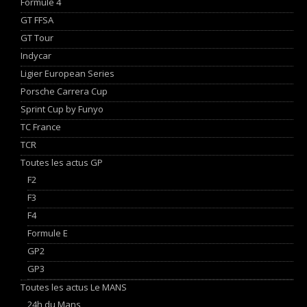
Formule 4
GT FFSA
GT Tour
Indycar
Ligier European Series
Porsche Carrera Cup
Sprint Cup by Funyo
TC France
TCR
Toutes les actus GP
F2
F3
F4
Formule E
GP2
GP3
Toutes les actus Le MANS
24h du Mans