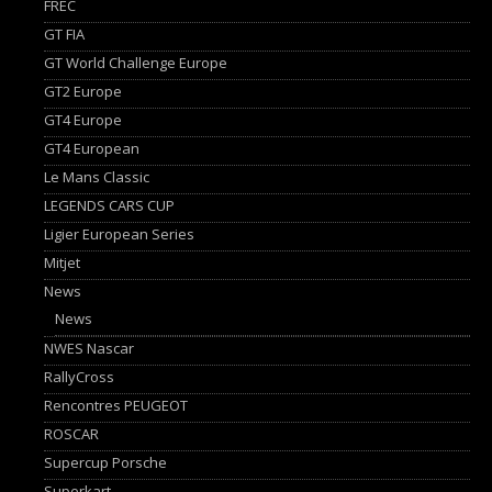
FREC
GT FIA
GT World Challenge Europe
GT2 Europe
GT4 Europe
GT4 European
Le Mans Classic
LEGENDS CARS CUP
Ligier European Series
Mitjet
News
News
NWES Nascar
RallyCross
Rencontres PEUGEOT
ROSCAR
Supercup Porsche
Superkart