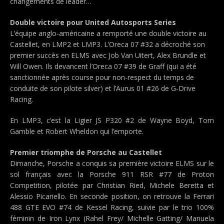
changements de leader…
Double victoire pour United Autosports Series
L’équipe anglo-américaine a remporté une double victoire au
Castellet, en LMP2 et LMP3. L’Oreca 07 #32 a décroché son
premier succès en ELMS avec Job Van Uitert, Alex Brundle et
Will Owen. Ils devancent l’Oreca 07 #39 de Graff (qui a été
sanctionnée après course pour non-respect du temps de
conduite de son pilote silver) et l’Aurus 01 #26 de G-Drive
Racing.
En LMP3, c’est la Ligier JS P320 #2 de Wayne Boyd, Tom
Gamble et Robert Wheldon qui l’emporte.
Premier triomphe de Porsche au Castellet
Dimanche, Porsche a conquis sa première victoire ELMS sur le
sol français avec la Porsche 911 RSR #77 de Proton
Competition, pilotée par Christian Ried, Michele Beretta et
Alessio Picariello. En seconde position, on retrouve la Ferrari
488 GTE EVO #74 de Kessel Racing, suivie par le trio 100%
féminin de Iron Lynx (Rahel Frey/ Michelle Gatting/ Manuela