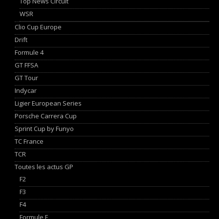
Top News Circuit
WSR
Clio Cup Europe
Drift
Formule 4
GT FFSA
GT Tour
Indycar
Ligier European Series
Porsche Carrera Cup
Sprint Cup by Funyo
TC France
TCR
Toutes les actus GP
F2
F3
F4
Formule E