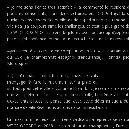
« Je me sens fier et très satisfait », a commenté le résident d
podiums consécutifs, dont deux victoires, en TCR Portugal la sa
quelques uns des meilleurs pilotes de supertourisme au monde s
Vila Real. J’ai toujours aimé les challenges, et c’est le plus grand
Le WTCR OSCARO est plein de pilotes avec beaucoup d’expérienc
piste et j’ai confiance en moi pour décrocher les meilleurs résultat
Ayant débuté sa carrière en compétition en 2014, et courant ac
du CER (le championnat espagnol d’endurance), Florinda pi
Motorsport.
« Je n’ai pas d’objectif précis, mais je vais
m’engager à faire le maximum sur la piste et,
surtout, pour cette ville », continue Florindo. « Je connais ma res
une ville pleine de fans de sport automobile, la même ville qu
d’excellents pilotes. Je pense que, avec cette détermination, du 
nombre de Vila Real, nous aurons de bons résultats. »
Un maximum de deux concurrents wildcard par épreuve se verront 
WTCR OSCARO en 2018. Le promoteur du championnat, Eurospor