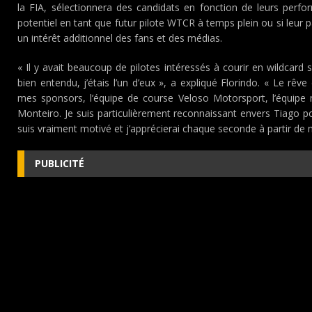
la FIA, sélectionnera des candidats en fonction de leurs perfo
potentiel en tant que futur pilote WTCR à temps plein ou si leur par
un intérêt additionnel des fans et des médias.
« Il y avait beaucoup de pilotes intéressés à courir en wildcard
bien entendu, j’étais l’un d’eux », a expliqué Florindo. « Le rêve
mes sponsors, l’équipe de course Veloso Motorsport, l’équipe 
Monteiro. Je suis particulièrement reconnaissant envers Tiago p
suis vraiment motivé et j’apprécierai chaque seconde à partir de 
PUBLICITÉ