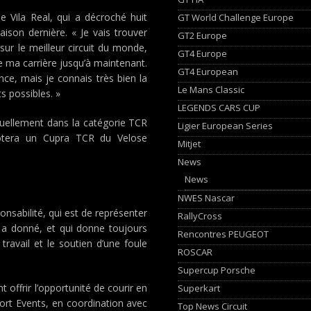
e Vila Real, qui a décroché huit
GT World Challenge Europe
ison dernière. « Je vais trouver
GT2 Europe
ur le meilleur circuit du monde,
GT4 Europe
 de ma carrière jusqu’à maintenant.
GT4 European
e, mais je connais très bien la
Le Mans Classic
s possibles. »
LEGENDS CARS CUP
tuellement dans la catégorie TCR
Ligier European Series
lotera un Cupra TCR du Velose
Mitjet
News
News
NWES Nascar
ponsabilité, qui est de représenter
RallyCross
i a donné, et qui donne toujours
Rencontres PEUGEOT
travail et le soutien d’une foule
ROSCAR
Supercup Porsche
offrir l’opportunité de courir en
Superkart
t Events, en coordination avec
Top News Circuit