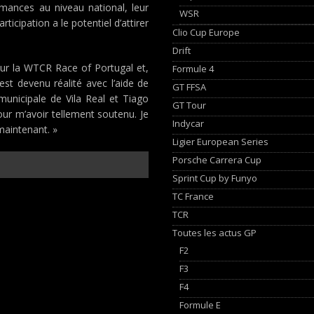
rmances au niveau national, leur
WSR
ticipation a le potentiel d’attirer
Clio Cup Europe
Drift
 sur la WTCR Race of Portugal et,
Formule 4
 est devenu réalité avec l’aide de
GT FFSA
municipale de Vila Real et Tiago
GT Tour
our m’avoir tellement soutenu. Je
Indycar
maintenant. »
Ligier European Series
Porsche Carrera Cup
Sprint Cup by Funyo
TC France
TCR
Toutes les actus GP
F2
F3
F4
Formule E