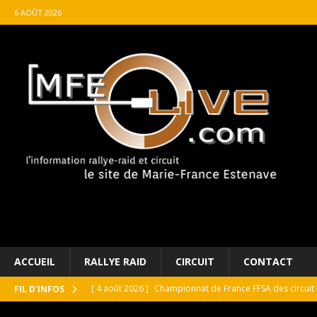
6 AOÛT 2026
ACCUEIL
RALLYE RAID
CIRCUIT
CONTACT
[ 4 août 2026 ]
Championnat de France FFSA des circuit 
FIL D'INFOS
[ 4 août 2026 ]
Paul Cauhaupé rejoint le cercle des va