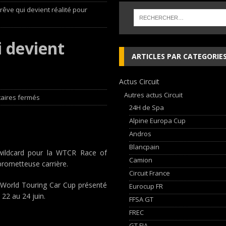
rêve qui devient réalité pour
 cylindres’ Nouvelle exposition spéciale à l’Audi museum mobile
NEWS
i devient
 week-end d’exception !
NEWS
ARTICLES PAR CATEGORIE
dium dans la Nièvre !
FFSA GT
Actus Circuit
AN Automotive Technology sign strategic partnership
RALLYE-RAID
Autres actus Circuit
aires fermés
24H de Spa
Alpine Europa Cup
Andros
Blancpain
 wildcard pour la WTCR Race of
Camion
prometteuse carrière.
Circuit France
A World Touring Car Cup présenté
Eurocup FR
 22 au 24 juin.
FFSA GT
FREC
GT FIA