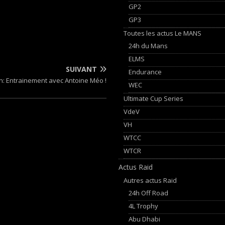
GP2
GP3
Toutes les actus Le MANS
24h du Mans
ELMS
SUIVANT
Endurance
en: Entrainement avec Antoine Méo !
WEC
Ultimate Cup Series
VdeV
VH
WTCC
WTCR
Actus Raid
Autres actus Raid
24h Off Road
4L Trophy
Abu Dhabi