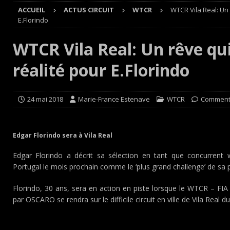
ACCUEIL
ACTUS CIRCUIT
WTCR
WTCR Vila Real: Un 
Cours
EDITO CIRCUIT
E.Florindo
[ 4 août 2026 ]
‘1-2-4-5-3 : 50 ans de moteurs Audi cinq
WTCR Vila Real: Un rêve qu
[ 4 août 2026 ]
Autocross et SprinCar : Aydie conclut un
réalité pour E.Florindo
[ 3 août 2026 ]
GT4 AKKODIS-ASP : Victoire et double po
[ 4 août 2026 ]
Buggyra Organization and WINBO-DONGJI
24 mai 2018
Marie-France Estenave
WTCR
Comment
Edgar Florindo sera à Vila Real
Edgar Florindo a décrit sa sélection en tant que concurrent
Portugal le mois prochain comme le ‘plus grand challenge’ de sa 
Florindo, 30 ans, sera en action en piste lorsque le WTCR – FI
par OSCARO se rendra sur le difficile circuit en ville de Vila Real du