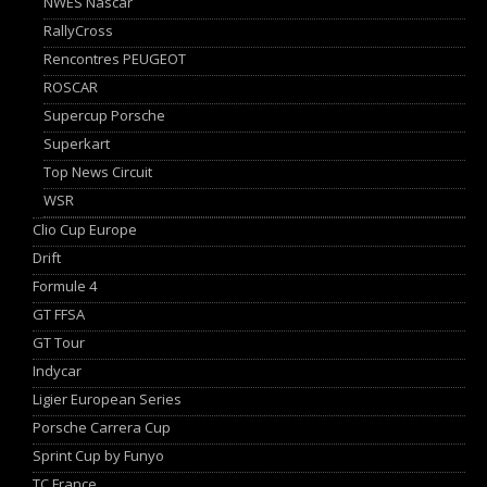
NWES Nascar
RallyCross
Rencontres PEUGEOT
ROSCAR
Supercup Porsche
Superkart
Top News Circuit
WSR
Clio Cup Europe
Drift
Formule 4
GT FFSA
GT Tour
Indycar
Ligier European Series
Porsche Carrera Cup
Sprint Cup by Funyo
TC France