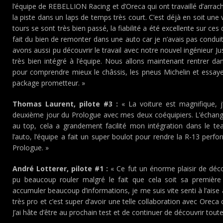
l’équipe de REBELLION Racing et d’Oreca qui ont travaillé d’arrac
la piste dans un laps de temps très court. C’est déjà en soit une
tours se sont très bien passé, la fiabilité a été excellente sur c
fait du bien de remonter dans une auto car je n’avais pas condui
avons aussi pu découvrir le travail avec notre nouvel ingénieur Jus
très bien intégré à l’équipe. Nous allons maintenant rentrer 
pour comprendre mieux le châssis, les pneus Michelin et essayer
package prometteur. »
Thomas Laurent, pilote #3 :
« La voiture est magnifique, j’
deuxième jour du Prologue avec mes deux coéquipiers. L’échang
au top, cela a grandement facilité mon intégration dans le tea
l’auto, l’équipe a fait un super boulot pour rendre la R-13 perfo
Prologue. »
André Lotterer, pilote #1 :
« Ce fut un énorme plaisir de dé
pu beaucoup rouler malgré le fait que cela soit sa première 
accumuler beaucoup d’informations, je me suis vite senti à l’aise 
très pro et c’est super d’avoir une telle collaboration avec Oreca 
J’ai hâte d’être au prochain test et de continuer de découvrir toute 