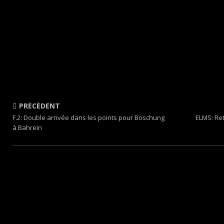
PRÉCÉDENT
F.2: Double arrivée dans les points pour Boschung
ELMS: Ret
à Bahreïn