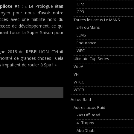
GP2
pilote #1 :
« Le Prologue était
GP3
moyen pour nous d’avoir notre
ccès avec une fiabilité hors du
Toutes les actus Le MANS
coce de développement, ce qui
24h du Mans
rant toute la Super Saison pour
ELMS
Endurance
WEC
ne 2018 de REBELLION. C’était
montré de grandes choses ! Cela
Ultimate Cup Series
is impatient de rouler à Spa ! »
VdeV
VH
WTCC
WTCR
Actus Raid
Autres actus Raid
24h Off Road
4L Trophy
Abu Dhabi