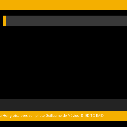
ja Hongroise avec son pilote Guillaume de Mévius
EDITO RAID
éalisé par Sébastien Delaunay
EDITO RAID