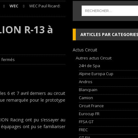
WEC
WEC Paul Ricard:
 lieu à Dijon du 23 au 25 Avril avec HVM Racing
EDITO CIRCUIT
che and Ferrari vie for international glory
GT WORLD CHALLENGE
LION R-13 à
ARTICLES PAR CATEGORIE
, les Cimes sur de bons rails !
EDITO RAID
Actus Circuit
udi Nuvolari en 405 jours
NEWS
Autres actus Circuit
 fermés
24H de Spa
Alpine Europa Cup
Andros
Blancpain
s 6 et 7 avril derniers au circuit
Camion
ique remarquée pour le prototype
Circuit France
Eurocup FR
LLION Racing ont pu s’essayer au
FFSA GT
équipages ont pu se familiariser
FREC
GT FIA