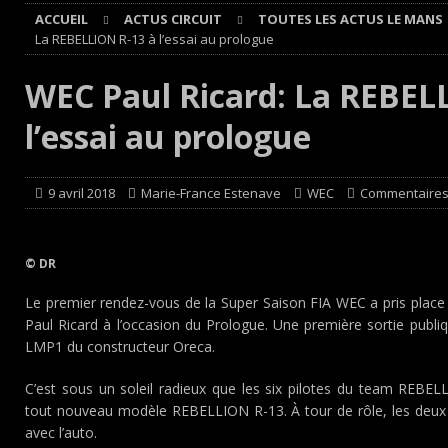
ACCUEIL
ACTUS CIRCUIT
TOUTES LES ACTUS LE MANS
[ 8 août 2026 ]
Grand Prix de France Historique : Il aura
La REBELLION R-13 à l’essai au prologue
[ 8 août 2026 ]
GT World Challenge : Mercedes-AMG, Pors
WEC Paul Ricard: La REBEL
EUROPE
l’essai au prologue
[ 7 août 2026 ]
De l’annulation du rallye TT Orthez-Béarn
[ 7 août 2026 ]
De la première esquisse à la réalité : l’A
9 avril 2018
Marie-France Estenave
WEC
Commentaires
© DR
Le premier rendez-vous de la Super Saison FIA WEC a pris place le
Paul Ricard à l’occasion du Prologue. Une première sortie publ
LMP1 du constructeur Oreca.
C’est sous un soleil radieux que les six pilotes du team REBE
tout nouveau modèle REBELLION R-13. À tour de rôle, les deux 
avec l’auto.