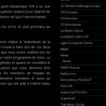
GT World Challenge Europe
e sport britannique TVR a eu une
es pilotes avaient pour objectif de
GT2 Europe
 Heures de Spa-Francorchamps.
GT4 Europe
GT4 European
 les 24 et 25 avril prochains au
Le Mans Classic
LEGENDS CARS CUP
ions réalisé le shakedown de la
Ligier European Series
travail à faire lors de ces deux
Mitjet
 que nous avons réalisés lors du
News
r sur notre programme de tests. La
News
hybrides et quand on considère le
NWES Nascar
e pense que nous devrions être
us les membres de l’équipe de
RallyCross
ernières semaines et aussi au
Rencontres PEUGEOT
usine qui ont aidé à mettre l’auto
ROSCAR
Supercup Porsche
Superkart
Top News Circuit