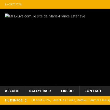
8 AOÛT 2026
ACCUEIL
RALLYE RAID
CIRCUIT
CONTACT
[ 8 août 2026 ]
Avant les Cimes, Mathieu Baumel à la Ba
FIL D'INFOS
[ 8 août 2026 ]
Morocco Desert Challenge : Road-book r