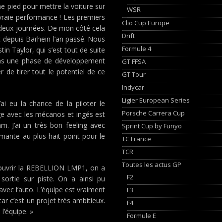
he pied pour mettre la voiture sur
WSR
 vraie performance ! Les premiers
Clio Cup Europe
es deux journées. De mon côté cela
Drift
t depuis Barhein l’an passé. Nous
Formule 4
tin Taylor, qui s’est tout de suite
dans une phase de développement
GT FFSA
 de tirer tout le potentiel de ce
GT Tour
Indycar
Ligier European Series
ai eu la chance de la piloter le
Porsche Carrera Cup
e avec les mécanos et ingés est
m. J’ai un très bon feeling avec
Sprint Cup by Funyo
rmante au plus hait point pour le
TC France
TCR
Toutes les actus GP
couvrir la REBELLION LMP1, on a
F2
sortie sur piste. On a ainsi pu
avec l’auto. L’équipe est vraiment
F3
car c’est un projet très ambitieux.
F4
l’équipe. »
Formule E