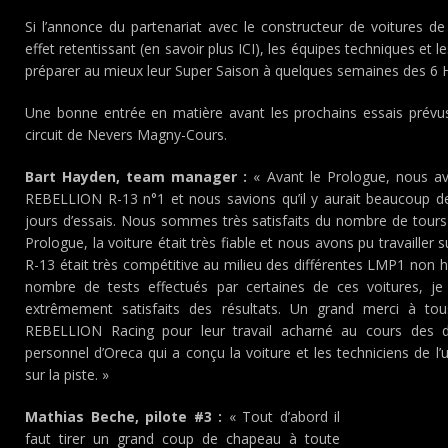
Si l’annonce du partenariat avec le constructeur de voitures d
effet retentissant (en savoir plus ICI), les équipes techniques et l
préparer au mieux leur Super Saison à quelques semaines des 6
Une bonne entrée en matière avant les prochains essais prévus
circuit de Nevers Magny-Cours.
Bart Hayden, team manager :
« Avant le Prologue, nous av
REBELLION R-13 n°1 et nous savions qu’il y aurait beaucoup de 
jours d’essais. Nous sommes très satisfaits du nombre de tours
Prologue, la voiture était très fiable et nous avons pu travaille
R-13 était très compétitive au milieu des différentes LMP1 non 
nombre de tests effectués par certaines de ces voitures, j
extrêmement satisfaits des résultats. Un grand merci à to
REBELLION Racing pour leur travail acharné au cours des d
personnel d’Oreca qui a conçu la voiture et les techniciens de l’
sur la piste. »
Mathias Beche, pilote #3 :
« Tout d’abord il
faut tirer un grand coup de chapeau à toute