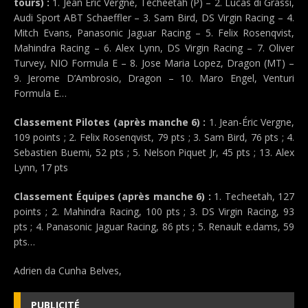
tours) :
1. Jean Eric Vergne, Techeetah (P) – 2. Lucas di Grassi,
Audi Sport ABT Schaeffler – 3. Sam Bird, DS Virgin Racing – 4.
Mitch Evans, Panasonic Jaguar Racing – 5. Felix Rosenqvist,
Mahindra Racing – 6. Alex Lynn, DS Virgin Racing – 7. Oliver
Turvey, NIO Formula E – 8. Jose Maria Lopez, Dragon (MT) –
9. Jerome D’Ambrosio, Dragon – 10. Maro Engel, Venturi
Formula E…
Classement Pilotes (après manche 6) :
1. Jean-Éric Vergne,
109 points ; 2. Felix Rosenqvist, 79 pts ; 3. Sam Bird, 76 pts ; 4.
Sebastien Buemi, 52 pts ; 5. Nelson Piquet Jr, 45 pts ; 13. Alex
Lynn, 17 pts
Classement Équipes (après manche 6) :
1. Techeetah, 127
points ; 2. Mahindra Racing, 100 pts ; 3. DS Virgin Racing, 93
pts ; 4. Panasonic Jaguar Racing, 86 pts ; 5. Renault e.dams, 59
pts…
Adrien da Cunha Belves,
PUBLICITÉ