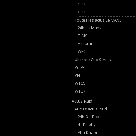
GP2
GP3
Toutes les actus Le MANS
24h du Mans
ELMS
Endurance
WEC
Ultimate Cup Series
VdeV
VH
WTCC
WTCR
Actus Raid
Autres actus Raid
24h Off Road
4L Trophy
Abu Dhabi