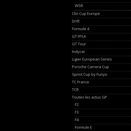
WSR
Clio Cup Europe
Drift
Formule 4
GT FFSA
GT Tour
Indycar
Ligier European Series
Porsche Carrera Cup
Sprint Cup by Funyo
TC France
TCR
Toutes les actus GP
F2
F3
F4
Formule E