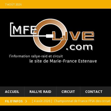
7 AOÛT 2026
ACCUEIL
RALLYE RAID
CIRCUIT
CONTACT
[ 4 août 2026 ]
Championnat de France FFSA des circuit 
FIL D'INFOS
[ 4 août 2026 ]
Paul Cauhaupé rejoint le cercle des va