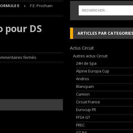
FORMULE E
F.E: Prochain
 cylindres’ Nouvelle exposition spéciale à l’Audi museum mobile
NEWS
o pour DS
 week-end d’exception !
NEWS
ARTICLES PAR CATEGORIE
dium dans la Nièvre !
FFSA GT
Actus Circuit
AN Automotive Technology sign strategic partnership
RALLYE-RAID
Autres actus Circuit
ommentaires fermés
24H de Spa
Alpine Europa Cup
Andros
Blancpain
Camion
Circuit France
Eurocup FR
FFSA GT
FREC
GT FIA