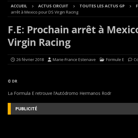
ACCUEIL
ACTUS CIRCUIT
TOUTES LES ACTUS GP
Cours
EDITO CIRCUIT
arrêt à Mexico pour DS Virgin Racing
[ 4 août 2026 ]
‘1-2-4-5-3 : 50 ans de moteurs Audi cinq
F.E: Prochain arrêt à Mexic
[ 4 août 2026 ]
Autocross et SprinCar : Aydie conclut un
Virgin Racing
[ 3 août 2026 ]
GT4 AKKODIS-ASP : Victoire et double po
[ 4 août 2026 ]
Buggyra Organization and WINBO-DONGJI
26 février 2018
Marie-France Estenave
Formule E
C
© DR
La Formula E retrouve l’Autódromo Hermanos Rodr
PUBLICITÉ