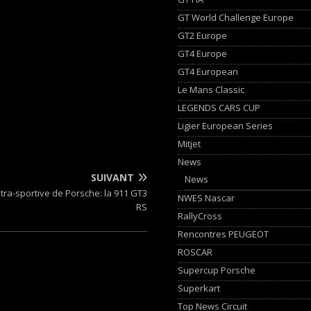
GT World Challenge Europe
GT2 Europe
GT4 Europe
GT4 European
Le Mans Classic
LEGENDS CARS CUP
Ligier European Series
Mitjet
News
SUIVANT
News
ltra-sportive de Porsche: la 911 GT3
NWES Nascar
RS
RallyCross
Rencontres PEUGEOT
ROSCAR
Supercup Porsche
Superkart
Top News Circuit