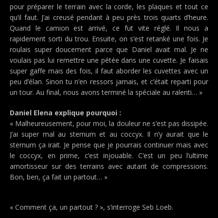
pour préparer le terrain avec la corde, les plaques et tout ce
qu’il faut. J’ai creusé pendant à peu près trois quarts d’heure.
Quand le camion est arrivé, ce fut vite réglé. Il nous a
rapidement sorti du trou. Ensuite, on s’est retanké une fois. Je
roulais super doucement parce que Daniel avait mal. Je ne
voulais pas lui remettre une pétée dans une cuvette. Je faisais
super gaffe mais des fois, il faut aborder les cuvettes avec un
peu d’élan. Sinon tu n’en ressors jamais, et c’était reparti pour
un tour. Au final, nous avons terminé la spéciale au ralenti… »
Daniel Elena explique pourquoi :
« Malheureusement, pour moi, la douleur ne s’est pas dissipée.
J’ai super mal au sternum et au coccyx. Il n’y aurait que le
sternum ça irait. Je pense que je pourrais continuer mais avec
le coccyx, en prime, c’est injouable. C’est un peu l’ultime
amortisseur sur des terrains avec autant de compressions.
Bon, ben, ça fait un partout… »
« Comment ça, un partout ? », s’interroge Seb Loeb.