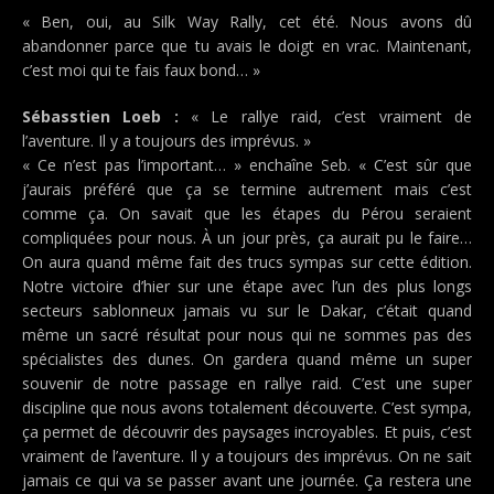
« Ben, oui, au Silk Way Rally, cet été. Nous avons dû
abandonner parce que tu avais le doigt en vrac. Maintenant,
c’est moi qui te fais faux bond… »
Sébasstien Loeb :
« Le rallye raid, c’est vraiment de
l’aventure. Il y a toujours des imprévus. »
« Ce n’est pas l’important… » enchaîne Seb. « C’est sûr que
j’aurais préféré que ça se termine autrement mais c’est
comme ça. On savait que les étapes du Pérou seraient
compliquées pour nous. À un jour près, ça aurait pu le faire…
On aura quand même fait des trucs sympas sur cette édition.
Notre victoire d’hier sur une étape avec l’un des plus longs
secteurs sablonneux jamais vu sur le Dakar, c’était quand
même un sacré résultat pour nous qui ne sommes pas des
spécialistes des dunes. On gardera quand même un super
souvenir de notre passage en rallye raid. C’est une super
discipline que nous avons totalement découverte. C’est sympa,
ça permet de découvrir des paysages incroyables. Et puis, c’est
vraiment de l’aventure. Il y a toujours des imprévus. On ne sait
jamais ce qui va se passer avant une journée. Ça restera une