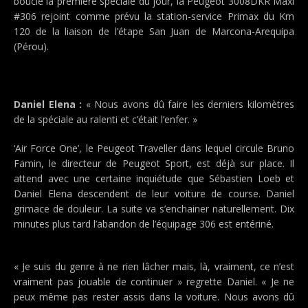
bouclé la première spéciale du jour, la Peugeot 3008DKR Maxi
#306 rejoint comme prévu la station-service Primax du Km
120 de la liaison de l’étape San Juan de Marcona-Arequipa
(Pérou).
Daniel Elena :
« Nous avons dû faire les derniers kilomètres
de la spéciale au ralenti et c’était l’enfer. »
‘Air Force One’, le Peugeot Traveller dans lequel circule Bruno
Famin, le directeur de Peugeot Sport, est déjà sur place. Il
attend avec une certaine inquiétude que Sébastien Loeb et
Daniel Elena descendent de leur voiture de course. Daniel
grimace de douleur. La suite va s’enchainer naturellement. Dix
minutes plus tard l’abandon de l’équipage 306 est entériné.
« Je suis du genre à ne rien lâcher mais, là, vraiment, ce n’est
vraiment pas jouable de continuer » regrette Daniel. « Je ne
peux même pas rester assis dans la voiture. Nous avons dû