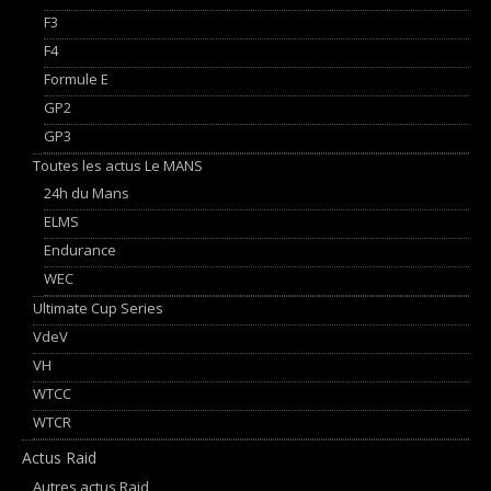
F3
F4
Formule E
GP2
GP3
Toutes les actus Le MANS
24h du Mans
ELMS
Endurance
WEC
Ultimate Cup Series
VdeV
VH
WTCC
WTCR
Actus Raid
Autres actus Raid