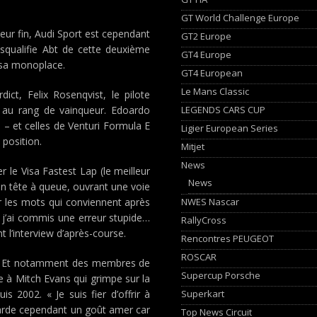
GT World Challenge Europe
leur fin, Audi Sport est cependant
GT2 Europe
disqualifie Abt de cette deuxième
GT4 Europe
 sa monoplace.
GT4 European
Le Mans Classic
ict, Felix Rosenqvist, le pilote
LEGENDS CARS CUP
é au rang de vainqueur. Edoardo
 – et celles de Venturi Formula E
Ligier European Series
 position.
Mitjet
News
 le Visa Fastest Lap (le meilleur
News
 en tête à queue, ouvrant une voie
NWES Nascar
ver les mots qui conviennent après
t j’ai commis une erreur stupide…
RallyCross
t l’interview d’après-course.
Rencontres PEUGEOT
ROSCAR
us. Et notamment des membres de
Supercup Porsche
te à Mitch Evans qui grimpe sur la
Superkart
 2002. « Je suis fier d’offrir à
arde cependant un goût amer car
Top News Circuit