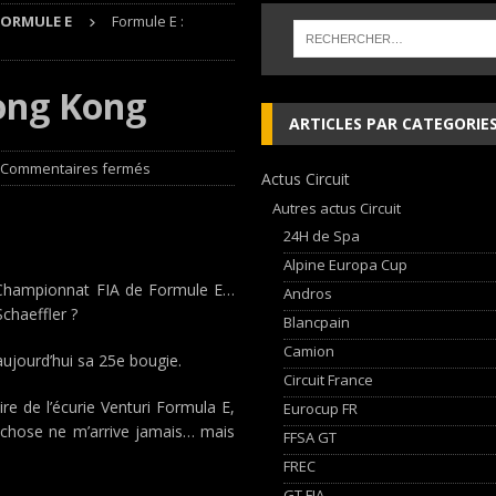
FORMULE E
Formule E :
 cylindres’ Nouvelle exposition spéciale à l’Audi museum mobile
NEWS
Hong Kong
 week-end d’exception !
NEWS
ARTICLES PAR CATEGORIE
dium dans la Nièvre !
FFSA GT
Commentaires fermés
Actus Circuit
AN Automotive Technology sign strategic partnership
RALLYE-RAID
Autres actus Circuit
24H de Spa
Alpine Europa Cup
n Championnat FIA de Formule E…
Andros
Schaeffler ?
Blancpain
Camion
ujourd’hui sa 25e bougie.
Circuit France
e de l’écurie Venturi Formula E,
Eurocup FR
e chose ne m’arrive jamais… mais
FFSA GT
FREC
GT FIA