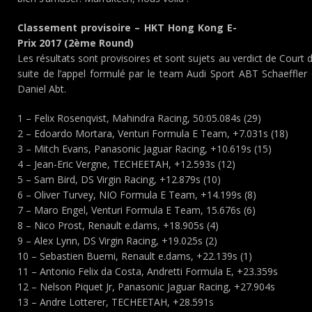
Classement provisoire – HKT Hong Kong E-
Prix 2017 (2ème Round)
Les résultats sont provisoires et sont sujets au verdict de Court d
suite de l’appel formulé par le team Audi Sport ABT Schaeffler c
Daniel Abt.
1 – Felix Rosenqvist, Mahindra Racing, 50:05.084s (29)
2 – Edoardo Mortara, Venturi Formula E Team, +7.031s (18)
3 – Mitch Evans, Panasonic Jaguar Racing, +10.619s (15)
4 – Jean-Eric Vergne, TECHEETAH, +12.593s (12)
5 – Sam Bird, DS Virgin Racing, +12.879s (10)
6 – Oliver Turvey, NIO Formula E Team, +14.199s (8)
7 – Maro Engel, Venturi Formula E Team, 15.676s (6)
8 – Nico Prost, Renault e.dams, +18.905s (4)
9 – Alex Lynn, DS Virgin Racing, +19.025s (2)
10 – Sebastien Buemi, Renault e.dams, +22.139s (1)
11 – Antonio Felix da Costa, Andretti Formula E, +23.359s
12 – Nelson Piquet Jr, Panasonic Jaguar Racing, +27.904s
13 – Andre Lotterer, TECHEETAH, +28.591s