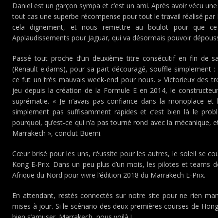
Daniel est un garçon sympa et c’est un ami. Après avoir vécu une p
tout cas une superbe récompense pour tout le travail réalisé par l
cela dignement, et nous remettre au boulot pour que ce 
Applaudissements pour Jaguar, qui va désormais pouvoir dépoussi
Passé tout proche d’un deuxième titre consécutif en fin de s
(Renault e.dams), pour sa part découragé, souffle simplement : «
ce fut un très mauvais week-end pour nous. » Victorieux des 
jeu depuis la création de la Formule E en 2014, le constructeu
suprématie. « Je n’avais pas confiance dans la monoplace et l
simplement pas suffisamment rapides et c’est bien là le pr
pourquoi, qu’est-ce qui n’a pas tourné rond avec la mécanique, 
Marrakech », conclut Buemi.
Cœur brisé pour les uns, réussite pour les autres, le soleil se
Kong E-Prix. Dans un peu plus d’un mois, les pilotes et teams 
Afrique du Nord pour vivre l’édition 2018 du Marrakech E-Prix.
En attendant, restés connectés sur notre site pour ne rien man
mises à jour. Si le scénario des deux premières courses de Hong
bien s’amuser. Marrakech, nous voilà !