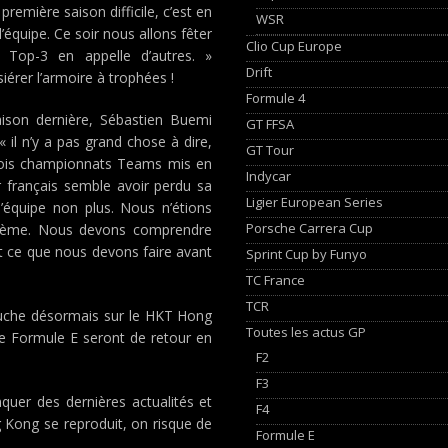
remière saison difficile, c’est en
WSR
’équipe. Ce soir nous allons fêter
Clio Cup Europe
Top-3 en appelle d’autres. »
Drift
érer l’armoire à trophées !
Formule 4
aison dernière, Sébastien Buemi
GT FFSA
 il n’y a pas grand chose à dire,
GT Tour
trois championnats Teams mis en
Indycar
r français semble avoir perdu sa
Ligier European Series
’équipe non plus. Nous n’étions
Porsche Carrera Cup
oblème. Nous devons comprendre
et ce que nous devons faire avant
Sprint Cup by Funyo
TC France
TCR
 couche désormais sur le HKT Hong
Toutes les actus GP
de Formule E seront de retour en
F2
F3
quer des dernières actualités et
F4
 Kong se reproduit, on risque de
Formule E