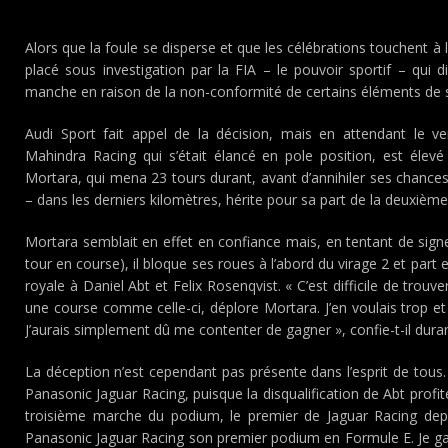
Alors que la foule se disperse et que les célébrations touchent à 
placé sous investigation par la FIA – le pouvoir sportif – qui 
manche en raison de la non-conformité de certains éléments de
Audi Sport fait appel de la décision, mais en attendant le verd
Mahindra Racing qui s’était élancé en pole position, est élev
Mortara, qui mena 23 tours durant, avant d’annihiler ses chances
– dans les derniers kilomètres, hérite pour sa part de la deuxième
Mortara semblait en effet en confiance mais, en tentant de signer
tour en course), il bloque ses roues à l’abord du virage 2 et part
royale à Daniel Abt et Felix Rosenqvist. « C’est difficile de trou
une course comme celle-ci, déplore Mortara. J’en voulais trop e
J’aurais simplement dû me contenter de gagner », confie-t-il duran
La déception n’est cependant pas présente dans l’esprit de to
Panasonic Jaguar Racing, puisque la disqualification de Abt profi
troisième marche du podium, le premier de Jaguar Racing depuis
Panasonic Jaguar Racing son premier podium en Formule E. Je g