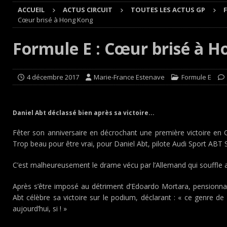
ACCUEIL
ACTUS CIRCUIT
TOUTES LES ACTUS GP
Cours
EDITO CIRCUIT
Cœur brisé à Hong Kong
[ 4 août 2026 ]
‘1-2-4-5-3 : 50 ans de moteurs Audi cinq
Formule E : Cœur brisé à 
[ 4 août 2026 ]
Autocross et SprinCar : Aydie conclut un
[ 3 août 2026 ]
GT4 AKKODIS-ASP : Victoire et double po
4 décembre 2017
Marie-France Estenave
Formule E
[ 4 août 2026 ]
Buggyra Organization and WINBO-DONGJI
Daniel Abt déclassé bien après sa victoire...
Fêter son anniversaire en décrochant une première victoire e
Trop beau pour être vrai, pour Daniel Abt, pilote Audi Sport ABT 
C’est malheureusement le drame vécu par l’Allemand qui souffle a
Après s’être imposé au détriment d’Edoardo Mortara, pensionnair
Abt célèbre sa victoire sur le podium, déclarant : « ce genre d
aujourd’hui, si ! »