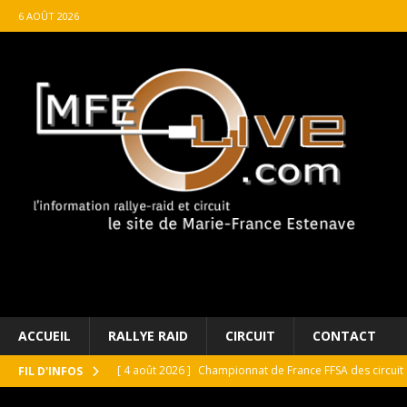
6 AOÛT 2026
ACCUEIL
RALLYE RAID
CIRCUIT
CONTACT
[ 4 août 2026 ]
Championnat de France FFSA des circuit 
FIL D'INFOS
[ 4 août 2026 ]
Paul Cauhaupé rejoint le cercle des va