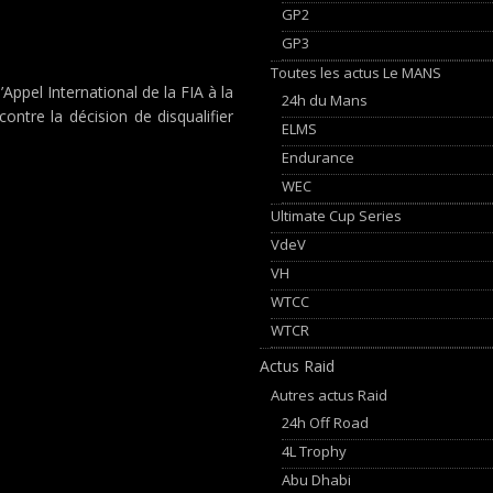
GP2
GP3
Toutes les actus Le MANS
’Appel International de la FIA à la
24h du Mans
ontre la décision de disqualifier
ELMS
Endurance
WEC
Ultimate Cup Series
VdeV
VH
WTCC
WTCR
Actus Raid
Autres actus Raid
24h Off Road
4L Trophy
Abu Dhabi