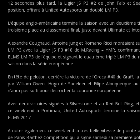
12 secondes plus tard, la Ligier JS P3 #2 de John Falb et Se
position, offrant à United Autosports un doublé LM P3.
L’équipe anglo-américaine termine la saison avec un deuxième t
troisième place au classement final, juste devant Ultimate et Int
Alexandre Cougnaud, Antoine Jung et Romano Ricci montaient su
LM P3 avec la Ligier JS P3 #18 de M.Racing – YMR, confirmant 
ELMS LM P3 de l’équipe et signant le quatrième triplé LM P3 d
saison dans la série européenne.
En tête de peloton, derrière la victoire de l’Oreca #40 du Graff, l
par William Owen, Hugo de Sadeleer et Filipe Albuquerque au 
n’aura pas suffi pour décrocher la couronne européenne.
Avec deux victoires signées à Silverstone et au Red Bull Ring,
ce week-end à Portimao, United Autosports termine la saison
ELMS 2017.
A noter également ce week-end la très belle vitesse de pointe a
de Panis Barthez Compétition qui a signé samedi sa première pole