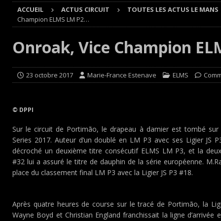
ACCUEIL
ACTUS CIRCUIT
TOUTES LES ACTUS LE MANS
[ 4 août 2026 ]
Buggyra Organization and WINBO-DONGJI
Champion ELMS LM P2…
[ 4 août 2026 ]
Championnat de France FFSA des circuit 
Onroak, Vice Champion E
[ 4 août 2026 ]
Paul Cauhaupé rejoint le cercle des va
Cours
EDITO CIRCUIT
23 octobre 2017
Marie-France Estenave
ELMS
Comm
[ 7 août 2026 ]
De l’annulation du rallye TT Orthez-Béarn
© DPPI
Sur le circuit de Portimão, le drapeau à damier est tombé sur
Series 2017. Auteur d’un doublé en LM P3 avec ses Ligier JS P
décroché un deuxième titre consécutif ELMS LM P3, et la deux
#32 lui a assuré le titre de dauphin de la série européenne. M.
place du classement final LM P3 avec la Ligier JS P3 #18.
Après quatre heures de course sur le tracé de Portimão, la Li
Wayne Boyd et Christian England franchissait la ligne d’arrivée 