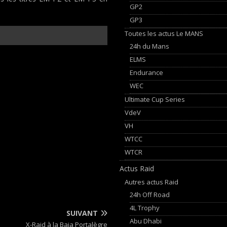
GP2
GP3
Toutes les actus Le MANS
24h du Mans
ELMS
Endurance
WEC
Ultimate Cup Series
VdeV
VH
WTCC
WTCR
Actus Raid
Autres actus Raid
24h Off Road
4L Trophy
SUIVANT
Abu Dhabi
X-Raid à la Baja Portalègre