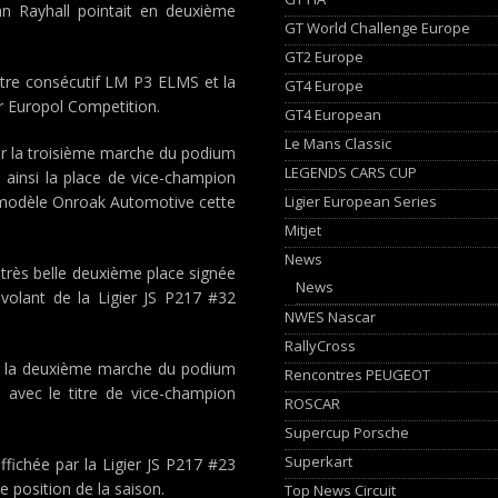
an Rayhall pointait en deuxième
GT World Challenge Europe
GT2 Europe
itre consécutif LM P3 ELMS et la
GT4 Europe
er Europol Competition.
GT4 European
Le Mans Classic
r la troisième marche du podium
LEGENDS CARS CUP
ainsi la place de vice-champion
Ligier European Series
u modèle Onroak Automotive cette
Mitjet
News
a très belle deuxième place signée
News
volant de la Ligier JS P217 #32
NWES Nascar
RallyCross
 et la deuxième marche du podium
Rencontres PEUGEOT
 avec le titre de vice-champion
ROSCAR
Supercup Porsche
Superkart
ffichée par la Ligier JS P217 #23
 position de la saison.
Top News Circuit