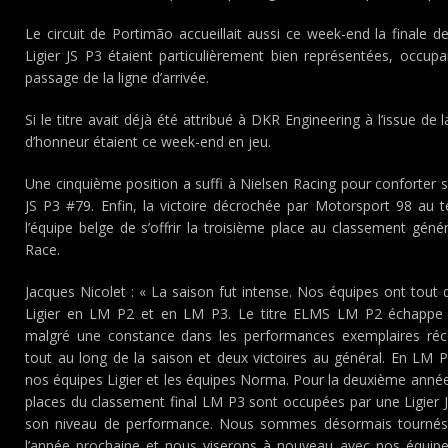
Le circuit de Portimão accueillait aussi ce week-end la finale 
Ligier JS P3 étaient particulièrement bien représentées, occup
passage de la ligne d’arrivée.
Si le titre avait déjà été attribué à DKR Engineering à l’issue d
d’honneur étaient ce week-end en jeu.
Une cinquième position a suffi à Nielsen Racing pour conforter s
JS P3 #79. Enfin, la victoire décrochée par Motorsport 98 au 
l’équipe belge de s’offrir la troisième place au classement généra
Race.
Jacques Nicolet : « La saison fut intense. Nos équipes ont tout 
Ligier en LM P2 et en LM P3. Le titre ELMS LM P2 échappe 
malgré une constance dans les performances exemplaires r
tout au long de la saison et deux victoires au général. En LM P
nos équipes Ligier et les équipes Norma. Pour la deuxième année
places du classement final LM P3 sont occupées par une Ligier JS
son niveau de performance. Nous sommes désormais tournés ve
l’année prochaine et nous viserons à nouveau avec nos équip