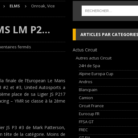
ELMS
Onroak, Vice
AN Automotive Technology sign strategic partnership
RALLYE-RAID
sur le Circuit de Magny-Cours
EDITO CIRCUIT
LMS LM P2…
inqueurs en Porsche Carrera Cup France après son double succès à Magny-
ARTICLES PAR CATEGORIE
entaires fermés
Actus Circuit
, les Cimes sur de bons rails !
EDITO RAID
Autres actus Circuit
24H de Spa
Alpine Europa Cup
 la finale de l’European Le Mans
Andros
3 #2 et #3, United Autosports a
Blancpain
ième place de sa Ligier JS P217
Camion
Racing – YMR se classe à la 2ème
Circuit France
Eurocup FR
FFSA GT
gier JS P3 #3 de Mark Patterson,
FREC
en tête de la catégorie. Moins de
GT FIA