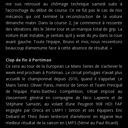
me suis retrouvé au chômage technique samedi suite à
l’accrochage du début de course. Ce ne fut pas le cas de nos
mécanos qui ont terminé la reconstruction de la voiture
dimanche matin. Dans la course 2, j’ai commencé à ressentir
des vibrations dès le 3ème tour et un manque total de grip. La
voiture était instable, je sentais qu’il y avait du jeu dans la roue
avant gauche. Toute l’équipe, Bruno et moi, nous ressentons
beaucoup d’amertume face à cette absence de résultat. »
Clap de fin à Portimao
Ce sera au tour de la European Le Mans Series de s’achever le
week-end prochain à Portimao. Le circuit portugais n’avait plus
accueilli le championnat depuis 2010, quand il s’appelait Le
Mans Series. Olivier Panis, mentor de Simon et Team Principal
de l’équipe Panis-Barthez Compétition, s’était imposé au
classement général en compagnie de Nico Lapierre et de
Stéphane Sarrazin, au volant d’une Peugeot 908 HDI FAP
engagée par Oreca en LMP1 ! Simon et ses équipiers Eric
Debard et Theo Bean tenteront d’améliorer en Algarve leur
meilleur résultat de la saison en LMP3 (5ème au Paul Ricard).