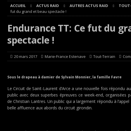
ACCUEIL
ACTUS RAID
AUTRES ACTUS RAID
TOUT-
Cours
EDITO CIRCUIT
fut du grand et beau spectacle !
[ 4 août 2026 ]
‘1-2-4-5-3 : 50 ans de moteurs Audi cinq
Endurance TT: Ce fut du gr
[ 4 août 2026 ]
Autocross et SprinCar : Aydie conclut un
spectacle !
[ 3 août 2026 ]
GT4 AKKODIS-ASP : Victoire et double po
[ 4 août 2026 ]
Buggyra Organization and WINBO-DONGJI
20 mars 2017
Marie-France Estenave
Tout-Terrain
Com
Sous le drapeau à damier de Sylvain Monnier, la famille Favre
Le Circuit de Saint-Laurent d’Arce a une nouvelle fois répondu a
public avec deux superbes épreuves ce week-end, organisées par
de Christian Lantres. Un public qui a largement répondu à l’appel
belle affluence aux abords du circuit girondin.