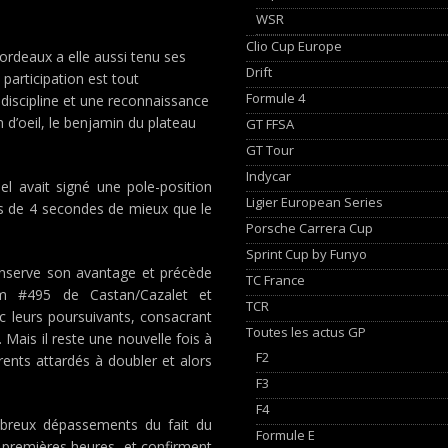
WSR
Clio Cup Europe
ordeaux a elle aussi tenu ses
Drift
participation est tout
Formule 4
discipline et une reconnaissance
n d’oeil, le benjamin du plateau
GT FFSA
GT Tour
Indycar
sel avait signé une pole-position
Ligier European Series
s de 4 secondes de mieux que le
Porsche Carrera Cup
Sprint Cup by Funyo
onserve son avantage et précède
TC France
m #495 de Castan/Cazalet et
TCR
c leurs poursuivants, consacrant
Toutes les actus GP
 Mais il reste une nouvelle fois à
F2
rrents attardés à doubler et alors
F3
F4
ombreux dépassements du fait du
Formule E
 premières heures, et confirment