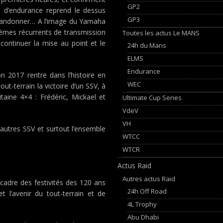
GP2
n d’endurance reprend le dessus
GP3
’abandonner… A l’image du Yamaha
lèmes récurrents de transmission
Toutes les actus Le MANS
continuer la mise au point et le
24h du Mans
ELMS
Endurance
on 2017 rentre dans l’histoire en
WEC
t-terrain la victoire d’un SSV, à
taine 4×4 : Frédéric, Mickael et
Ultimate Cup Series
VdeV
VH
s autres SSV et surtout l’ensemble
WTCC
WTCR
Actus Raid
Autres actus Raid
cadre des festivités des 120 ans
24h Off Road
t l’avenir du tout-terrain et de
4L Trophy
Abu Dhabi