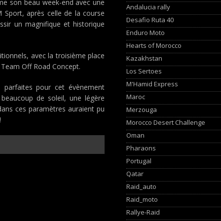
irme son beau week-end avec une
Andalucia rally
Sport, après celle de la course
Desafio Ruta 40
ssir un magnifique et historique
Enduro Moto
Hearts of Morocco
itionnels, avec la troisième place
Kazakhstan
u Team Off Road Concept.
Los Sertoes
M'Hamid Express
é parfaites pour cet évènement
Maroc
 beaucoup de soleil, une légère
dans ces paramètres auraient pu
Merzouga
!
Morocco Desert Challenge
Oman
Pharaons
Portugal
Qatar
Raid_auto
Raid_moto
Rallye-Raid