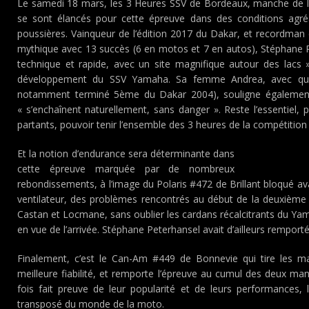
Le samedi 18 mars, les 3 Heures SSV de Bordeaux, manche de l
se sont élancés pour cette épreuve dans des conditions agré
poussières. Vainqueur de l’édition 2017 du Dakar, et recordman 
mythique avec 13 succès (6 en motos et 7 en autos), Stéphane 
technique et rapide, avec un site magnifique autour des lacs »
développement du SSV Yamaha. Sa femme Andrea, avec qui i
notamment terminé 5ème du Dakar 2004), souligne également
« s’enchaînent naturellement, sans danger ». Reste l’essentiel
partants, pouvoir tenir l’ensemble des 3 heures de la compétition 
Et la notion d’endurance sera déterminante dans
cette épreuve marquée par de nombreux
rebondissements, à l’image du Polaris #472 de Brillant bloqué a
ventilateur, des problèmes rencontrés au début de la deuxiè
Castan et Locmane, sans oublier les cardans récalcitrants du Y
en vue de l’arrivée. Stéphane Peterhansel avait d’ailleurs rempor
Finalement, c’est le Can-Am #449 de Bonnevie qui tire les ma
meilleure fiabilité, et remporte l’épreuve au cumul des deux ma
fois fait preuve de leur popularité et de leurs performances, l
transposé du monde de la moto.