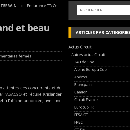
TERRAIN
Endurance TT: Ce
 cylindres’ Nouvelle exposition spéciale à l’Audi museum mobile
NEWS
and et beau
 week-end d’exception !
NEWS
ARTICLES PAR CATEGORIE
dium dans la Nièvre !
FFSA GT
Actus Circuit
AN Automotive Technology sign strategic partnership
RALLYE-RAID
Autres actus Circuit
mentaires fermés
24H de Spa
Alpine Europa Cup
Andros
Blancpain
ux attentes des concurrents et du
Camion
 l’ASACSO et l’écurie Krislander
Circuit France
 et à l’affiche annoncée, avec une
Eurocup FR
FFSA GT
FREC
GT FIA