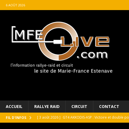
6 AOÛT 2026
ACCUEIL
RALLYE RAID
CIRCUIT
CONTACT
[ 4 août 2026 ]
Buggyra Organization and WINBO-DONGJI
FIL D'INFOS
[ 4 août 2026 ]
Championnat de France FFSA des circuit 