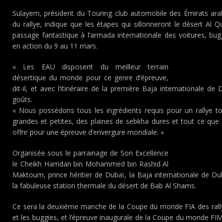
Sulayem, président du Touring club automobile des Émirats ara
du rallye, indique que les étapes qui sillonneront le désert A
passage fantastique à l’armada internationale des voitures, bu
en action du 9 au 11 mars.
« Les EAU disposent du meilleur terrain
désertique du monde pour ce genre d’épreuve,
dit-il, et avec l’itinéraire de la première Baja internationale de
goûts.
« Nous possédons tous les ingrédients requis pour un rallye tou
grandes et petites, des plaines de sebkha dures et tout ce que
offrir pour une épreuve d’envergure mondiale. »
Organisée sous le parrainage de Son Excellence
le Cheikh Hamdan bin Mohammed bin Rashid Al
Maktoum, prince héritier de Dubaï, la Baja internationale de Du
la fabuleuse station thermale du désert de Bab Al Shams.
Ce sera la deuxième manche de la Coupe du monde FIA des rallye
et les buggies, et l’épreuve inaugurale de la Coupe du monde FI