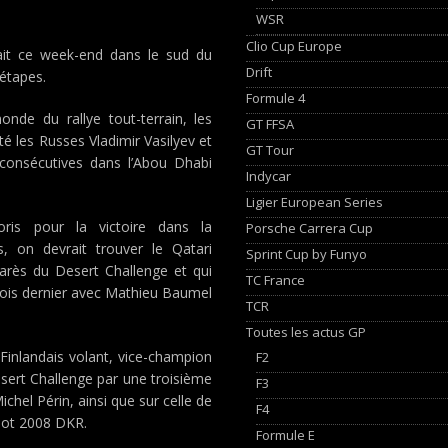
WSR
Clio Cup Europe
tait ce week-end dans le sud du
Drift
 étapes.
Formule 4
nde du rallye tout-terrain, les
GT FFSA
é les Russes Vladimir Vasilyev et
GT Tour
 consécutives dans l’Abou Dhabi
Indycar
Ligier European Series
oris pour la victoire dans la
Porsche Carrera Cup
s, on devrait trouver le Qatari
Sprint Cup by Funyo
marès du Desert Challenge et qui
TC France
ois dernier avec Mathieu Baumel
TCR
Toutes les actus GP
Finlandais volant, vice-champion
F2
sert Challenge par une troisième
F3
ichel Périn, ainsi que sur celle de
F4
geot 2008 DKR.
Formule E