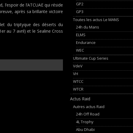
GP2
d, l’espoir de l’ATCUAE qui réside
reuve, après sa brillante victoire
GP3
Toutes les actus Le MANS
let du triptyque des déserts du
24h du Mans
 au 7 avril) et le Sealine Cross
ELMS
Endurance
WEC
Ultimate Cup Series
VdeV
VH
WTCC
WTCR
Actus Raid
Autres actus Raid
24h Off Road
4L Trophy
Abu Dhabi