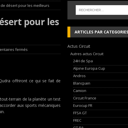
 de désert pour les meilleurs
inqueurs en Porsche Carrera Cup France après son double succès à Magny-
ésert pour les
 cylindres’ Nouvelle exposition spéciale à l’Audi museum mobile
NEWS
ARTICLES PAR CATEGORIE
 week-end d’exception !
NEWS
Actus Circuit
dium dans la Nièvre !
FFSA GT
ntaires fermés
Autres actus Circuit
24H de Spa
Alpine Europa Cup
Andros
dra offriront ce qui se fait de
Blancpain
Camion
Circuit France
ut-terrain de la planète un test
a accorder aux sports mécaniques
Eurocup FR
in.
FFSA GT
FREC
GT FIA