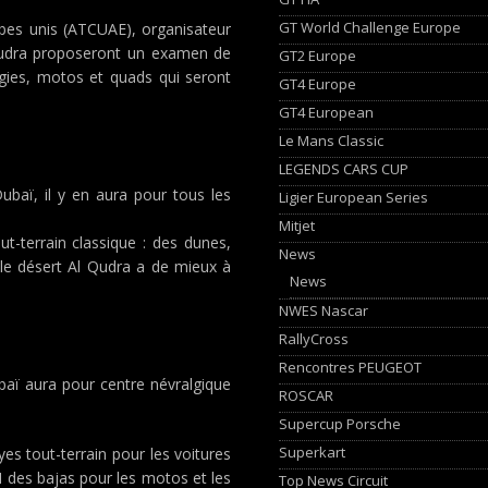
GT World Challenge Europe
bes unis (ATCUAE), organisateur
l Qudra proposeront un examen de
GT2 Europe
ggies, motos et quads qui seront
GT4 Europe
GT4 European
Le Mans Classic
LEGENDS CARS CUP
 Dubaï, il y en aura pour tous les
Ligier European Series
Mitjet
t-terrain classique : des dunes,
News
 le désert Al Qudra a de mieux à
News
NWES Nascar
RallyCross
Rencontres PEUGEOT
baï aura pour centre névralgique
ROSCAR
Supercup Porsche
Superkart
s tout-terrain pour les voitures
M des bajas pour les motos et les
Top News Circuit