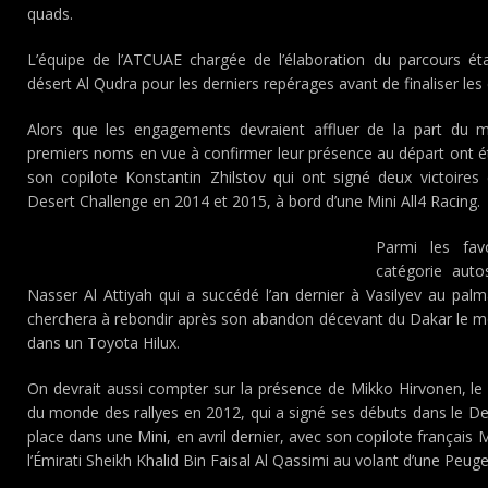
quads.
L’équipe de l’ATCUAE chargée de l’élaboration du parcours é
désert Al Qudra pour les derniers repérages avant de finaliser les
Alors que les engagements devraient affluer de la part du mo
premiers noms en vue à confirmer leur présence au départ ont ét
son copilote Konstantin Zhilstov qui ont signé deux victoires
Desert Challenge en 2014 et 2015, à bord d’une Mini All4 Racing.
Parmi les fav
catégorie auto
Nasser Al Attiyah qui a succédé l’an dernier à Vasilyev au pal
cherchera à rebondir après son abandon décevant du Dakar le m
dans un Toyota Hilux.
On devrait aussi compter sur la présence de Mikko Hirvonen, le 
du monde des rallyes en 2012, qui a signé ses débuts dans le De
place dans une Mini, en avril dernier, avec son copilote français M
l’Émirati Sheikh Khalid Bin Faisal Al Qassimi au volant d’une Peu