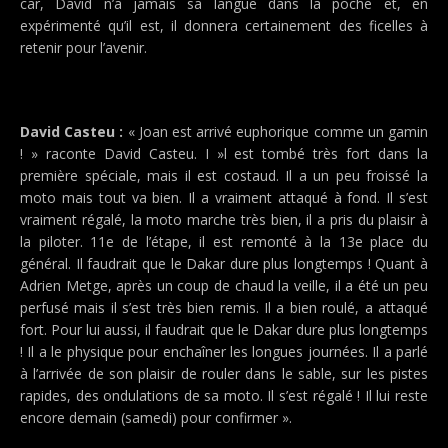
car, David n’a jamais sa langue dans la poche et, en
expérimenté qu’il est, il donnera certainement des ficelles à
retenir pour l’avenir.
David Casteu :
« Joan est arrivé euphorique comme un gamin
! » raconte David Casteu. I »l est tombé très fort dans la
première spéciale, mais il est costaud. Il a un peu froissé la
moto mais tout va bien. Il a vraiment attaqué à fond. Il s’est
vraiment régalé, la moto marche très bien, il a pris du plaisir à
la piloter. 11e de l’étape, il est remonté à la 13e place du
général. Il faudrait que le Dakar dure plus longtemps ! Quant à
Adrien Metge, après un coup de chaud la veille, il a été un peu
perfusé mais il s’est très bien remis. Il a bien roulé, a attaqué
fort. Pour lui aussi, il faudrait que le Dakar dure plus longtemps
! Il a le physique pour enchaîner les longues journées. Il a parlé
à l’arrivée de son plaisir de rouler dans le sable, sur les pistes
rapides, des ondulations de sa moto. Il s’est régalé ! Il lui reste
encore demain (samedi) pour confirmer ».