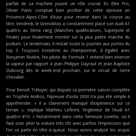
parfait de sa machine jouent un rôle crucial. En Elite Pro,
Olivier Panis comptait bien profiter de cette épreuve en
Provence-Alpes-Côte d’Azur pour revenir dans la course au
titre. Vendredi, le Grenoblois a constamment placé son Audi A1
quattro au 3ème rang (Manches qualificatives, Superpole et
Finale) pour finalement monter sur la plus petite marche du
podium. Le lendemain, il restait toute la journée aux portes du
top 3. Toujours troisième au championnat, à égalité avec
Benjamin Rivière, l’ex-pilote de Formule 1 entend bien inverser
la vapeur par rapport à Jean-Philippe Dayraut et Jean-Baptiste
Dubourg dès le week-end prochain, sur le circuit de Serre
Chevalier.
Pour Benoit Tréluyer, qui dispute sa première saison complète
en Trophée Andros, l’épreuve d’Isola 2000 n’a pas été simple à
appréhender. « Il a clairement manqué d’expérience sur ce
terrain », explique Mathieu Lefevre, l’ingénieur de l’Audi A1
quattro #10. « Notamment dans cette fameuse cuvette, où il
faut oser jeter la voiture très tôt avec parfois l’impression que
l’on va partir en tête-à-queue. Nous avons analysé les acquis