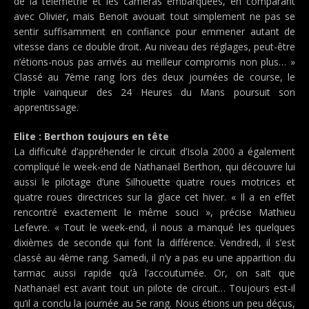
de la télémétrie et les caméras embarquées, en comparant
avec Olivier, mais Benoit avouait tout simplement ne pas se
sentir suffisamment en confiance pour emmener autant de
vitesse dans ce double droit. Au niveau des réglages, peut-être
n’étions-nous pas arrivés au meilleur compromis non plus… »
Classé au 7ème rang lors des deux journées de course, le
triple vainqueur des 24 Heures du Mans poursuit son
apprentissage.
Elite : Berthon toujours en tête
La difficulté d’appréhender le circuit d’Isola 2000 a également
compliqué le week-end de Nathanaël Berthon, qui découvre lui
aussi le pilotage d’une Silhouette quatre roues motrices et
quatre roues directrices sur la glace cet hiver. « Il a en effet
rencontré exactement le même souci », précise Mathieu
Lefevre. « Tout le week-end, il nous a manqué les quelques
dixièmes de seconde qui font la différence. Vendredi, il s’est
classé au 4ème rang. Samedi, il n’y a pas eu une apparition du
tarmac aussi rapide qu’à l’accoutumée. Or, on sait que
Nathanaël est avant tout un pilote de circuit… Toujours est-il
qu’il a conclu la journée au 5e rang. Nous étions un peu déçus,