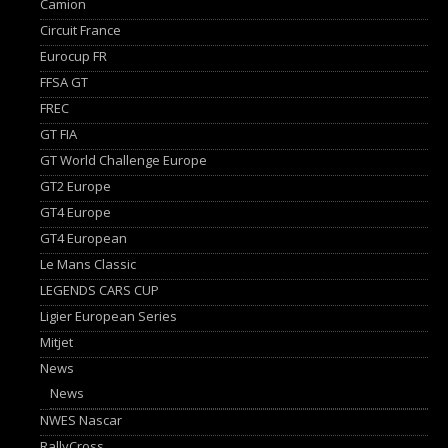
Camion
Circuit France
Eurocup FR
FFSA GT
FREC
GT FIA
GT World Challenge Europe
GT2 Europe
GT4 Europe
GT4 European
Le Mans Classic
LEGENDS CARS CUP
Ligier European Series
Mitjet
News
News
NWES Nascar
RallyCross